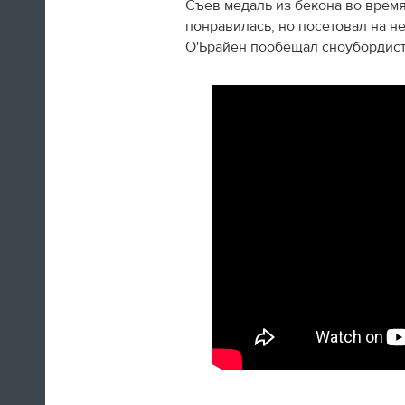
Съев медаль из бекона во время
понравилась, но посетовал на 
О'Брайен пообещал сноубордист
А вот так добираются домой американские
фигуристы
14:35
Только сейчас посмотрел
церемонию закрытия! Наверно,
лучшая церемония за историю
ОИ! Главное, не просто красиво,
а нереально эмоционально!
Алексей Ягудин
14:34