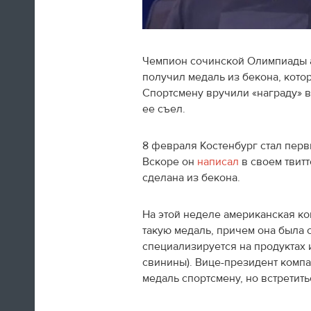
Чемпион сочинской Олимпиады 
получил медаль из бекона, кото
Швед Эрик Карлссон (символическая
Спортсмену вручили «награду» в
сборная хоккейного турнира) на пути из
ее съел.
Сочи в Оттаву
8 февраля Костенбург стал перв
16:29
Вскоре он
написал
в своем твитт
сделана из бекона.
Нет сил
Юлия Липницкая
На этой неделе американская ко
такую медаль, причем она была с
специализируется на продуктах 
15:26
свинины). Вице-президент комп
медаль спортсмену, но встретить