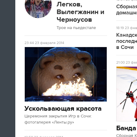
Легков,
А если вы устали от соревнований за
Сборная
последние недели, то вот
текст
про
Вылегжанин и
домашн
неспортивные итоги Олимпиады в
Черноусов
Сочи.
Трое на пьедестале
18:19
23 фев
Канадск
09:33
послед
23:44
23 февраля 2014
в Сочи
Третьяк сказал, что Олега Знарока в
сборной России не будет.
21:00
23 фев
09:13
Ускользающая красота
Церемония закрытия Игр в Сочи:
фотогалерея «Ленты.ру»
Банда
Салют после церемонии закрытия
Сборная 