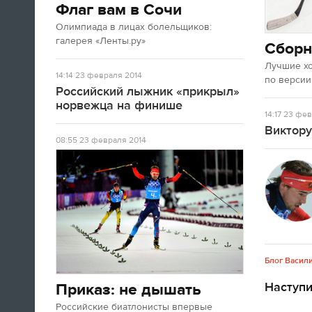
Флаг вам в Сочи
Олимпиада в лицах болельщиков:
галерея «Ленты.ру»
Сборн
Лучшие х
14:14
23 февраля 2014
по версии
Российский лыжник «прикрыл»
норвежца на финише
14:17
23 фев
Виктору
08:55
23 февраля 2014
Блог Васил
Наступ
Приказ: не дышать
Российские биатлонисты впервые