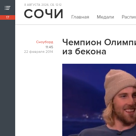
8 АВГУСТА 2026, СБ. 12:12
ХРОНИКА ИГР
Главная
Медали
Распи
17
18:39
Непривычно закрывать олимпийскую
хронику так рано. Но мы и это можем.
Чемпион Олимпи
Сноуборд
Пока.
11:45
из бекона
22 февраля 2014
18:32
Я признаюсь, в ходе церемонии
закрытия заплакал. По хоккею.
Владислав Третьяк
18:21