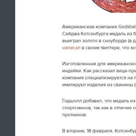
Американская компания Godshal
Сейджа Котсенбурга медаль из б
Швед Эрик Карлссон (символическая
выиграл золото в сноуборде (в д
сборная хоккейного турнира) на пути из
написал
в своем твиттере, что х
Сочи в Оттаву
Изготовленная для американског
16:29
индейки. Как рассказал вице-пре
компания специализируется на п
Нет сил
имитируют изделия из свинины (в
Юлия Липницкая
Годшолл добавил, что медаль из
спортсменов, так как в отличие 
15:26
протеинов.
В вторник, 18 февраля, Котсенбу