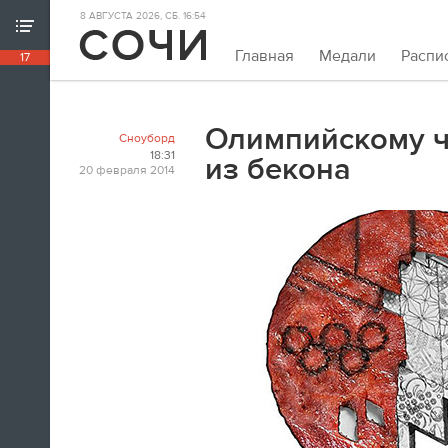
8 АВГУСТА 2026, СБ. 16:54
ХРОНИКА ИГР
Главная
Медали
Распи
17
18:39
Непривычно закрывать олимпийскую
хронику так рано. Но мы и это можем.
Олимпийскому ч
Сноуборд
Пока.
18:31
из бекона
20 февраля 2014
18:32
Я признаюсь, в ходе церемонии
закрытия заплакал. По хоккею.
Владислав Третьяк
18:21