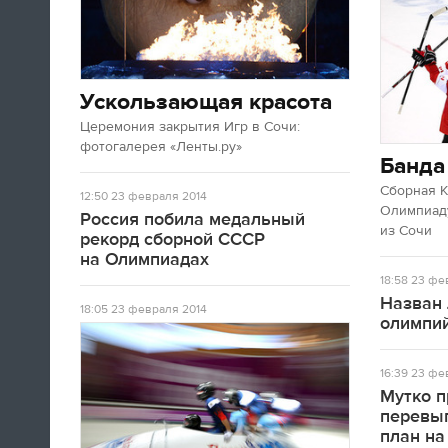
А если вы устали от соревнований за
последние недели, то вот
текст
про
неспортивные итоги Олимпиады в
Сочи.
Ускользающая красота
Церемония закрытия Игр в Сочи:
09:33
фотогалерея «Ленты.ру»
Третьяк сказал, что Олега Знарока в
Банда
сборной России не будет.
Сборная 
12:50
23 февраля 2014
Олимпиаду
Россия побила медальный
из Сочи
09:13
рекорд сборной СССР
на Олимпиадах
18:58
23 фев
Назван 
18:05
23 февраля 2014
олимпий
16:39
23 фев
Мутко п
перевы
Салют после церемонии закрытия
план на