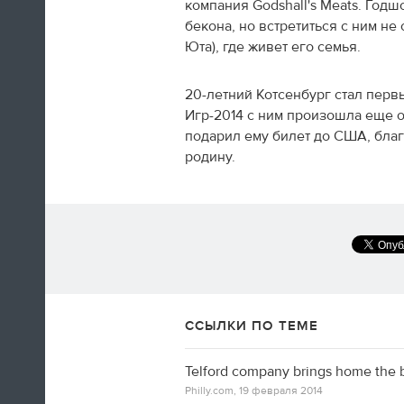
компания Godshall's Meats. Год
бекона, но встретиться с ним не
Юта), где живет его семья.
20-летний Котсенбург стал пер
А вот так добираются домой американские
Игр-2014 с ним произошла еще 
фигуристы
подарил ему билет до США, благ
родину.
14:35
Только сейчас посмотрел
церемонию закрытия! Наверно,
лучшая церемония за историю
ОИ! Главное, не просто красиво,
а нереально эмоционально!
Алексей Ягудин
ССЫЛКИ ПО ТЕМЕ
Telford company brings home the 
14:34
Philly.com,
19 февраля 2014