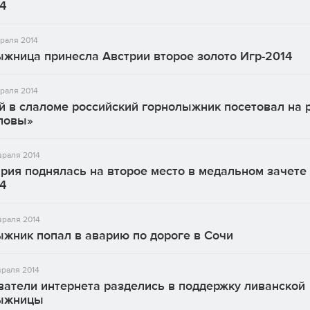
4
раля 2014
жница принесла Австрии второе золото Игр-2014
раля 2014
 в слаломе российский горнолыжник посетовал на 
оловы»
враля 2014
ия поднялась на второе место в медальном зачете
4
враля 2014
жник попал в аварию по дороге в Сочи
раля 2014
атели интернета разделись в поддержку ливанской
ыжницы