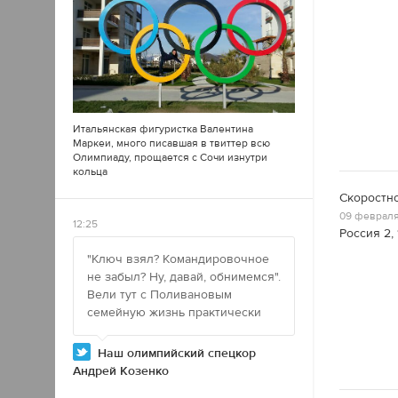
Итальянская фигуристка Валентина
Маркеи, много писавшая в
твиттер
всю
Олимпиаду, прощается с Сочи изнутри
кольца
Скоростно
09 февраля 
12:25
Россия 2, 
"Ключ взял? Командировочное
не забыл? Ну, давай, обнимемся".
Вели тут с Поливановым
семейную жизнь практически
Наш олимпийский спецкор
Андрей Козенко