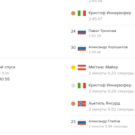
2:45.54
Кристоф Иннерхофер
2:45.67
Павел Трихичев
24
2:53.29
Александр Хорошилов
30
2:58.46
й спуск
Маттиас Майер
2 минуты 6,23 секунды
11:00
10:55
Кристоф Иннерхофер
2 минуты 6,29 секунды
Хьетиль Янсурд
2 минуты 6,52 секунды
Александр Глебов
23
2 минуты 8,96 секунды