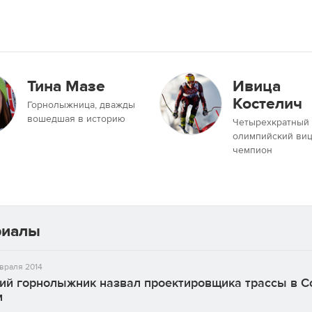
Тина Мазе
Ивица
Костелич
Горнолыжница, дважды
вошедшая в историю
Четырехкратный
олимпийский виц
чемпион
риалы
враля 2014
ий горнолыжник назвал проектировщика трассы в С
м