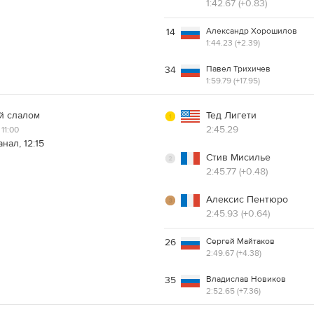
1:42.67 (+0.83)
Александр Хорошилов
14
1:44.23 (+2.39)
Павел Трихичев
34
1:59.79 (+17.95)
й слалом
Тед Лигети
2:45.29
11:00
нал, 12:15
Стив Мисилье
2:45.77 (+0.48)
Алексис Пентюро
2:45.93 (+0.64)
Сергей Майтаков
26
2:49.67 (+4.38)
Владислав Новиков
35
2:52.65 (+7.36)