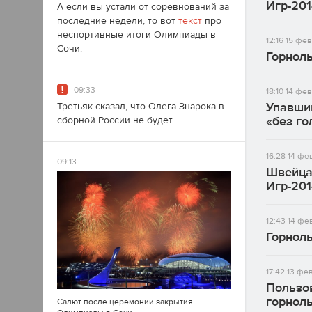
Игр-201
А если вы устали от соревнований за
последние недели, то вот
текст
про
неспортивные итоги Олимпиады в
12:16
15 фев
Сочи.
Горнолы
09:33
18:10
14 фев
Упавший
Третьяк сказал, что Олега Знарока в
«без г
сборной России не будет.
16:28
14 фе
09:13
Швейцар
Игр-201
12:43
14 фе
Горнолы
17:42
13 фев
Пользов
горнол
Салют после церемонии закрытия