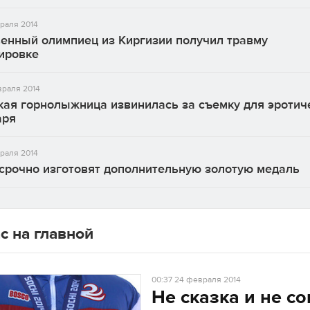
раля 2014
венный олимпиец из Киргизии получил травму
ировке
враля 2014
кая горнолыжница извинилась за съемку для эротич
аря
раля 2014
срочно изготовят дополнительную золотую медаль
с на главной
00:37
24 февраля 2014
Не сказка и не со