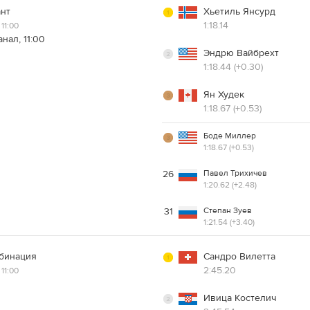
ант
Хьетиль Янсурд
1:18.14
11:00
нал, 11:00
Эндрю Вайбрехт
1:18.44 (+0.30)
Ян Худек
1:18.67 (+0.53)
Боде Миллер
1:18.67 (+0.53)
Павел Трихичев
26
1:20.62 (+2.48)
Степан Зуев
31
1:21.54 (+3.40)
бинация
Сандро Вилетта
2:45.20
11:00
Ивица Костелич