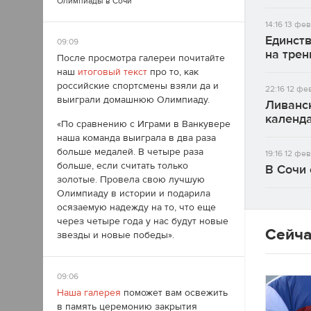
Олимпиады в Сочи
14:16
13 фев
Единст
09:09
на трен
После просмотра галереи почитайте
наш
итоговый текст
про то, как
российские спортсмены взяли да и
22:16
12 фе
выиграли домашнюю Олимпиаду.
Ливанс
календ
«По сравнению с Играми в Ванкувере
наша команда выиграла в два раза
больше медалей. В четыре раза
19:16
12 фев
больше, если считать только
В Сочи 
золотые. Провела свою лучшую
Олимпиаду в истории и подарила
осязаемую надежду на то, что еще
через четыре года у нас будут новые
Сейча
звезды и новые победы».
09:06
Наша галерея
поможет вам освежить
в память церемонию закрытия