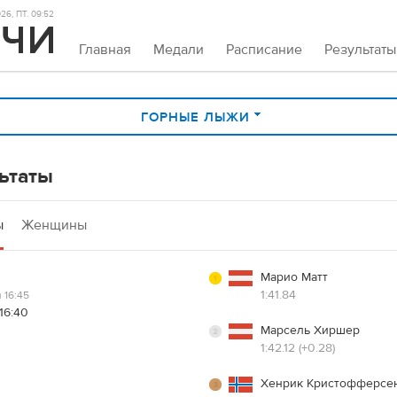
26, ПТ. 09:52
Главная
Медали
Расписание
Результаты
ГОРНЫЕ ЛЫЖИ
ьтаты
ы
Женщины
Марио Матт
1:41.84
 16:45
16:40
Марсель Хиршер
1:42.12 (+0.28)
Хенрик Кристофферсе