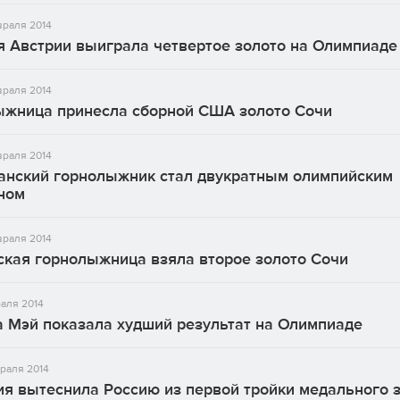
раля 2014
я Австрии выиграла четвертое золото на Олимпиаде
враля 2014
ыжница принесла сборной США золото Сочи
враля 2014
анский горнолыжник стал двукратным олимпийским
ном
враля 2014
ская горнолыжница взяла второе золото Сочи
аля 2014
а Мэй показала худший результат на Олимпиаде
раля 2014
я вытеснила Россию из первой тройки медального 