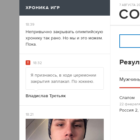
7 АВГУСТА 20
ХРОНИКА ИГР
17
18:39
Непривычно закрывать олимпийскую
хронику так рано. Но мы и это можем.
Пока.
Резул
18:32
Я признаюсь, в ходе церемонии
Мужчин
закрытия заплакал. По хоккею.
Владислав Третьяк
Слалом
22 февраля
Россия 2, 
18:21