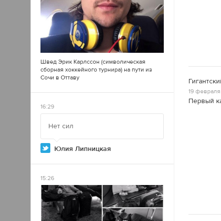
Швед Эрик Карлссон (символическая
сборная хоккейного турнира) на пути из
Сочи в Оттаву
Гигантски
19 февраля 
Первый ка
16:29
Нет сил
Юлия Липницкая
15:26