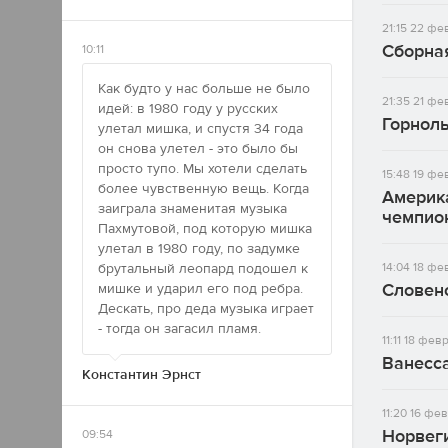
21:15
22 фев
Сборна
10:11
Как будто у нас больше не было
21:35
21 фе
идей: в 1980 году у русских
Горнол
улетал мишка, и спустя 34 года
он снова улетел - это было бы
просто тупо. Мы хотели сделать
15:48
19 фе
более чувственную вещь. Когда
Америк
заиграла знаменитая музыка
чемпио
Пахмутовой, под которую мишка
улетал в 1980 году, по задумке
14:04
18 фе
брутальный леопард подошел к
Словен
мишке и ударил его под ребра.
Дескать, про деда музыка играет
- тогда он загасил пламя.
11:11
18 февр
Ванесс
Константин Эрнст
11:20
16 фев
Норвеги
09:54