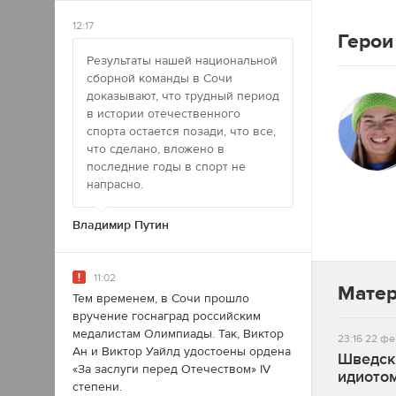
12:17
Герои
Результаты нашей национальной
сборной команды в Сочи
доказывают, что трудный период
в истории отечественного
спорта остается позади, что все,
что сделано, вложено в
последние годы в спорт не
напрасно.
Владимир Путин
11:02
Мате
Тем временем, в Сочи прошло
вручение госнаград российским
медалистам Олимпиады. Так, Виктор
23:16
22 фе
Ан и Виктор Уайлд удостоены ордена
Шведск
«За заслуги перед Отечеством» IV
идиото
степени.