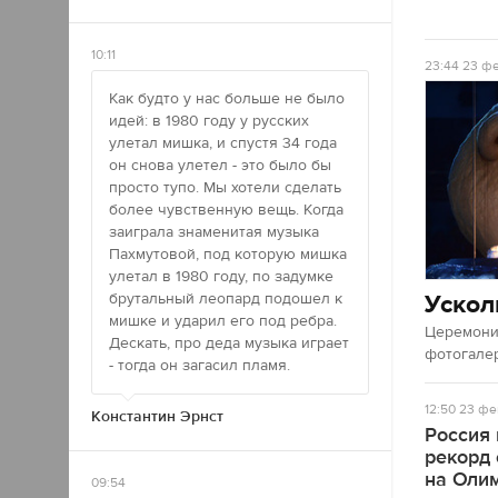
10:11
23:44
23 фе
Как будто у нас больше не было
идей: в 1980 году у русских
улетал мишка, и спустя 34 года
он снова улетел - это было бы
просто тупо. Мы хотели сделать
более чувственную вещь. Когда
заиграла знаменитая музыка
Пахмутовой, под которую мишка
улетал в 1980 году, по задумке
Ускол
брутальный леопард подошел к
мишке и ударил его под ребра.
Церемония
Дескать, про деда музыка играет
фотогале
- тогда он загасил пламя.
12:50
23 фе
Константин Эрнст
Россия
рекорд
на Оли
09:54