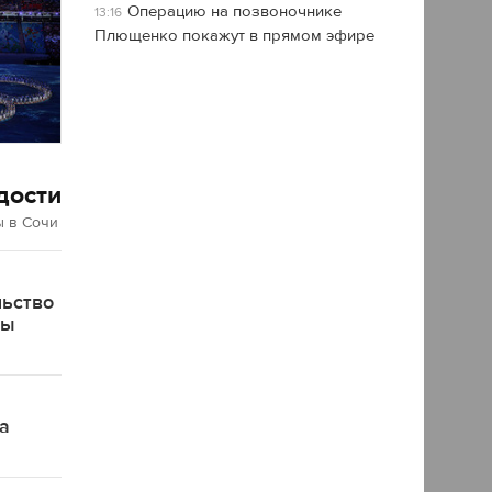
Операцию на позвоночнике
13:16
Плющенко покажут в прямом эфире
дости
 в Сочи
льство
ды
а