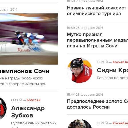
18:58
23 февраля 2014
Назван лучший хоккеист
враля 2014
олимпийского турнира
16:39
23 февраля 2014
Мутко признал
перевыполненным меда
план на Игры в Сочи
ГЕРОЙ
—
Хоккей н
Сидни Кр
чемпионов Сочи
Без гола не ост
ие награды российских
в в галерее «Ленты.ру»
15:44
23 февраля 2014
ГЕРОЙ
—
Бобслей
Предпоследнее золото С
досталось России
Александр
Зубков
Рулевой самых быстрых
ГЕРОЙ
—
Хоккей н