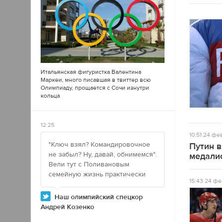
Итальянская фигуристка Валентина
Маркеи, много писавшая в
твиттер
всю
Олимпиаду, прощается с Сочи изнутри
кольца
12:25
10:51
24 фев
"Ключ взял? Командировочное
Путин 
не забыл? Ну, давай, обнимемся".
медали
Вели тут с Поливановым
семейную жизнь практически
15:43
24 фе
Наш олимпийский спецкор
Андрей Козенко