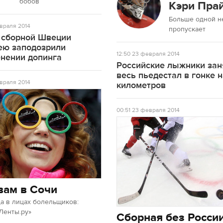
бобов
Кэри Пра
Больше одной н
враля 2014
пропускает
 сборной Швеции
ею заподозрили
12:50
23 февраля 2014
енении допинга
Российские лыжники зан
весь пьедестал в гонке 
враля 2014
километров
00:51
23 февраля 2014
вам в Сочи
а в лицах болельщиков:
Ленты.ру»
Сборная без Росси