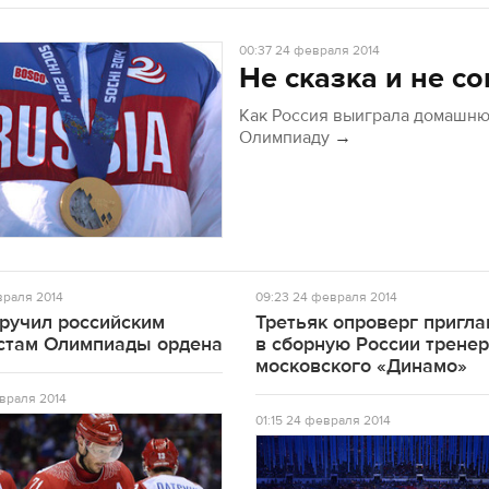
00:37
24 февраля 2014
Не сказка и не со
Как Россия выиграла домашн
Олимпиаду
→
раля 2014
09:23
24 февраля 2014
вручил российским
Третьяк опроверг пригл
стам Олимпиады ордена
в сборную России трене
московского «Динамо»
враля 2014
01:15
24 февраля 2014