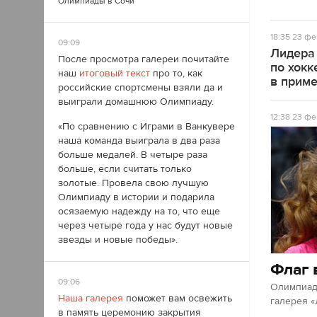
Олимпиады в Сочи
18:35
23 фе
09:09
Лидера
После просмотра галереи почитайте
по хокк
наш
итоговый текст
про то, как
в прим
российские спортсмены взяли да и
выиграли домашнюю Олимпиаду.
12:38
23 фе
«По сравнению с Играми в Ванкувере
наша команда выиграла в два раза
больше медалей. В четыре раза
больше, если считать только
золотые. Провела свою лучшую
Олимпиаду в истории и подарила
осязаемую надежду на то, что еще
через четыре года у нас будут новые
звезды и новые победы».
Флаг 
09:06
Олимпиад
Наша галерея
поможет вам освежить
галерея «
в память церемонию закрытия