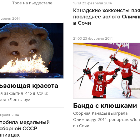
Трое на пьедестале
18:19
23 февраля 2014
Канадские хоккеисты вз
последнее золото Олим
враля 2014
в Сочи
21:00
23 февраля 2014
ьзающая красота
 закрытия Игр в Сочи:
рея «Ленты.ру»
Банда с клюшками
Сборная Канады выиграла
враля 2014
Олимпиаду-2014: репортаж «Лен
 побила медальный
из Сочи
 сборной СССР
мпиадах