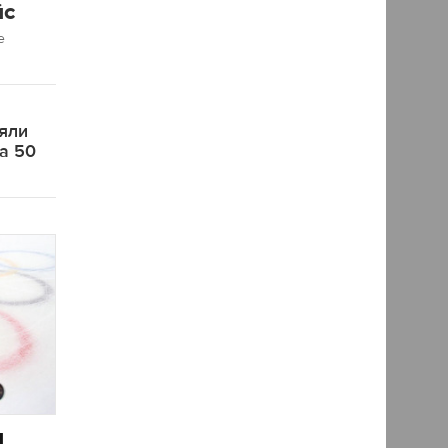
йс
е
яли
на 50
и