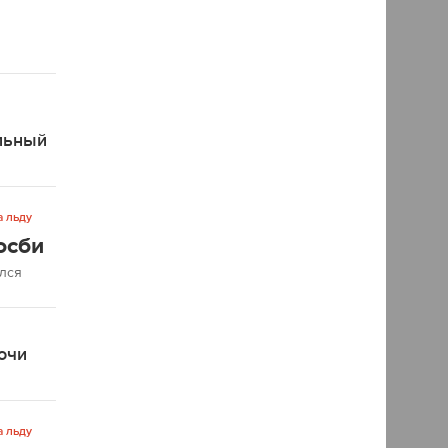
льный
а льду
осби
ался
очи
а льду