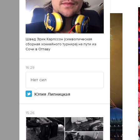
Швед Эрик Карлссон (символическая
сборная хоккейного турнира) на пути из
Сочи в Оттаву
16:29
Нет сил
Юлия Липницкая
15:26