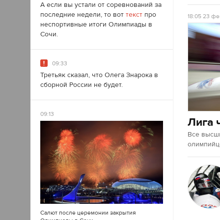
А если вы устали от соревнований за
последние недели, то вот
текст
про
18:05
23 фе
неспортивные итоги Олимпиады в
Сочи.
09:33
Третьяк сказал, что Олега Знарока в
сборной России не будет.
09:13
Лига 
Все высш
олимпийце
Салют после церемонии закрытия