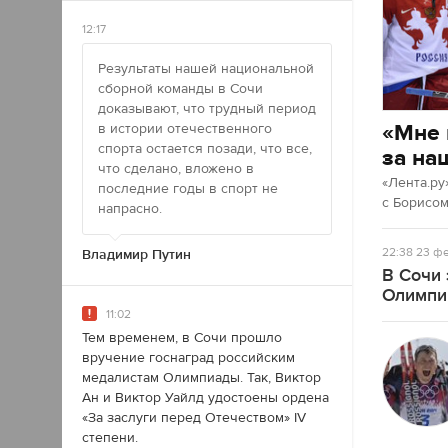
12:17
Результаты нашей национальной
сборной команды в Сочи
доказывают, что трудный период
«Мне 
в истории отечественного
спорта остается позади, что все,
за на
что сделано, вложено в
«Лента.ру
последние годы в спорт не
с Борисо
напрасно.
22:38
23 фе
Владимир Путин
В Сочи 
Олимпи
11:02
Тем временем, в Сочи прошло
вручение госнаград российским
медалистам Олимпиады. Так, Виктор
Ан и Виктор Уайлд удостоены ордена
«За заслуги перед Отечеством» IV
степени.