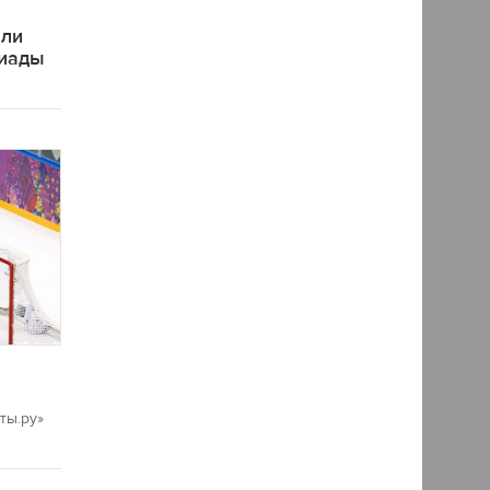
яли
пиады
ты.ру»