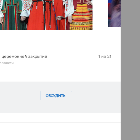
д церемонией закрытия
1
из
21
Новости
ОБСУДИТЬ