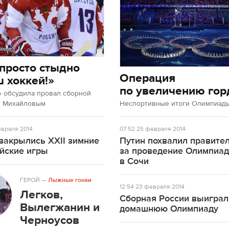
просто стыдно
Операция
ш хоккей!»
по увеличению гор
» обсудила провал сборной
м Михайловым
Неспортивные итоги Олимпиады
враля 2014
07:52
25 февраля 2014
закрылись XXII зимние
Путин похвалил правите
йские игры
за проведение Олимпиа
в Сочи
ГЕРОЙ
—
Лыжные гонки
12:54
23 февраля 2014
Легков,
Сборная России выиграл
Вылегжанин и
домашнюю Олимпиаду
Черноусов