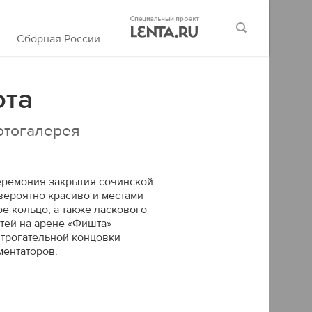
Сборная России
ота
отогалерея
еремония закрытия сочинской
вероятно красиво и местами
е кольцо, а также ласкового
тей на арене «Фишта»
трогательной концовки
ментаторов.