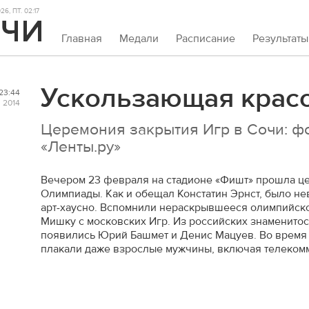
6, ПТ. 02:17
Главная
Медали
Расписание
Результаты
Ускользающая крас
23:44
 2014
Церемония закрытия Игр в Сочи: ф
«Ленты.ру»
Вечером 23 февраля на стадионе «Фишт» прошла ц
Олимпиады. Как и обещал Констатин Эрнст, было не
арт-хаусно. Вспомнили нераскрывшееся олимпийско
Мишку с московских Игр. Из российских знаменитос
появились Юрий Башмет и Денис Мацуев. Во время 
плакали даже взрослые мужчины, включая телеком