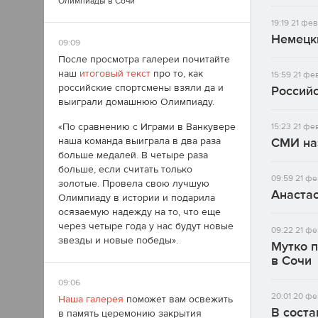
Олимпиады в Сочи
19:19
21 фев
Немецки
09:09
После просмотра галереи почитайте
наш
итоговый текст
про то, как
15:59
21 фе
российские спортсмены взяли да и
Российс
выиграли домашнюю Олимпиаду.
«По сравнению с Играми в Ванкувере
15:23
21 фе
наша команда выиграла в два раза
СМИ на
больше медалей. В четыре раза
больше, если считать только
09:59
21 фе
золотые. Провела свою лучшую
Анастас
Олимпиаду в истории и подарила
осязаемую надежду на то, что еще
через четыре года у нас будут новые
09:22
21 фе
звезды и новые победы».
Мутко 
в Сочи
09:06
20:01
20 фе
Наша галерея
поможет вам освежить
В сост
в память церемонию закрытия