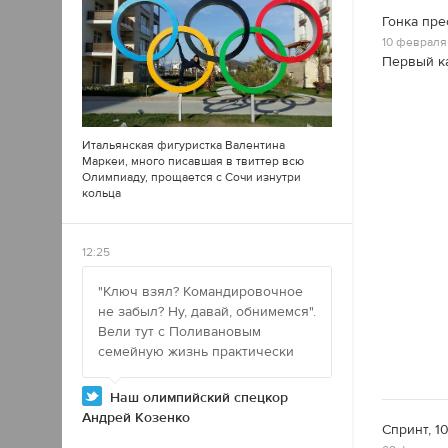
Гонка пре
10 февраля 
Первый ка
Итальянская фигуристка Валентина
Маркеи, много писавшая в
твиттер
всю
Олимпиаду, прощается с Сочи изнутри
кольца
12:25
"Ключ взял? Командировочное
не забыл? Ну, давай, обнимемся".
Вели тут с Поливановым
семейную жизнь практически
Наш олимпийский спецкор
Андрей Козенко
Спринт, 1