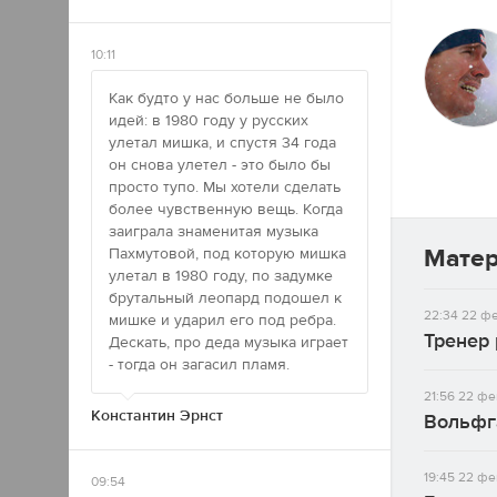
10:11
Как будто у нас больше не было
идей: в 1980 году у русских
улетал мишка, и спустя 34 года
он снова улетел - это было бы
просто тупо. Мы хотели сделать
более чувственную вещь. Когда
заиграла знаменитая музыка
Мате
Пахмутовой, под которую мишка
улетал в 1980 году, по задумке
брутальный леопард подошел к
22:34
22 фе
мишке и ударил его под ребра.
Тренер 
Дескать, про деда музыка играет
- тогда он загасил пламя.
21:56
22 фе
Константин Эрнст
Вольфг
19:45
22 фе
09:54