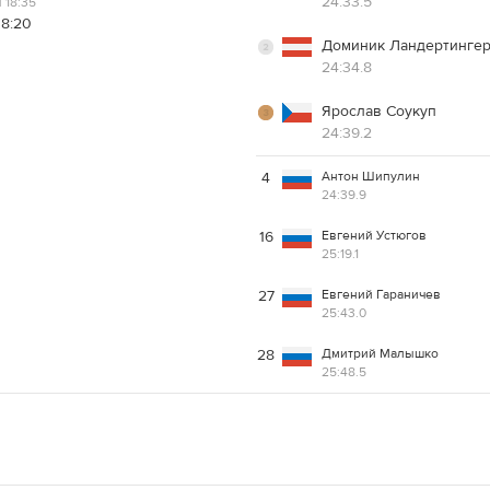
24:33.5
 18:35
18:20
Доминик Ландертинге
24:34.8
Ярослав Соукуп
24:39.2
Антон Шипулин
4
24:39.9
Евгений Устюгов
16
25:19.1
Евгений Гараничев
27
25:43.0
Дмитрий Малышко
28
25:48.5