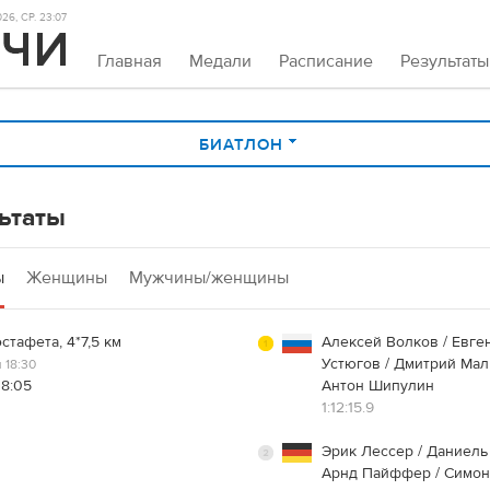
26, СР. 23:07
Главная
Медали
Расписание
Результаты
БИАТЛОН
ьтаты
ы
Женщины
Мужчины/женщины
стафета, 4*7,5 км
Алексей Волков / Евге
Устюгов / Дмитрий Мал
 18:30
18:05
Антон Шипулин
1:12:15.9
Эрик Лессер / Даниель 
Арнд Пайффер / Симо