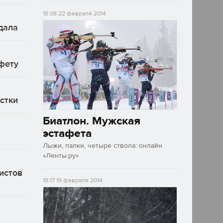
18:08
22 февраля 2014
дала
афету
стки
Биатлон. Мужская
эстафета
Лыжи, палки, четыре ствола: онлайн
«Ленты.ру»
истов
18:17
19 февраля 2014