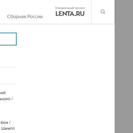
Сборная России
ний
ышко /
Бем /
н Шемпп