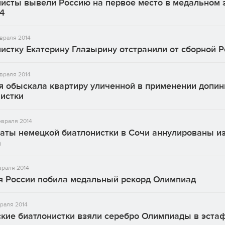
нисты вывели Россию на первое место в медальном 
4
враля 2014
истку Екатерину Глазырину отстранили от сборной 
враля 2014
я обыскала квартиру уличенной в применении допин
истки
враля 2014
аты немецкой биатлонистки в Сочи аннулированы из
а
враля 2014
я России побила медальный рекорд Олимпиад
раля 2014
кие биатлонистки взяли серебро Олимпиады в эста