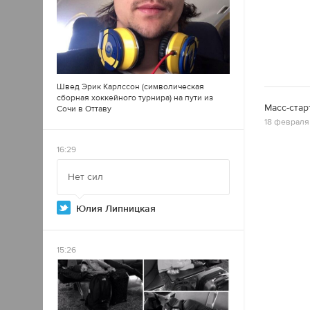
Швед Эрик Карлссон (символическая
сборная хоккейного турнира) на пути из
Масс-старт
Сочи в Оттаву
18 февраля 
16:29
Нет сил
Юлия Липницкая
15:26