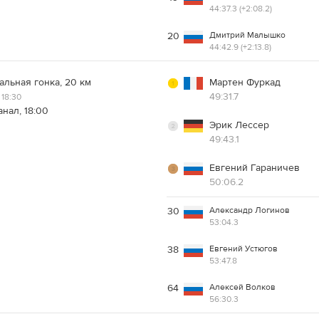
44:37.3 (+2:08.2)
Дмитрий Малышко
20
44:42.9 (+2:13.8)
льная гонка, 20 км
Мартен Фуркад
49:31.7
18:30
нал, 18:00
Эрик Лессер
49:43.1
Евгений Гараничев
50:06.2
Александр Логинов
30
53:04.3
Евгений Устюгов
38
53:47.8
Алексей Волков
64
56:30.3