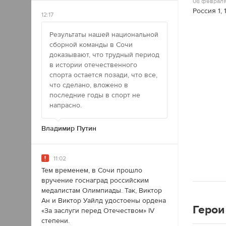
08 февраля
Россия 1, 
12:17
Результаты нашей национальной
сборной команды в Сочи
доказывают, что трудный период
в истории отечественного
спорта остается позади, что все,
что сделано, вложено в
последние годы в спорт не
напрасно.
Владимир Путин
11:02
Тем временем, в Сочи прошло
вручение госнаград российским
медалистам Олимпиады. Так, Виктор
Ан и Виктор Уайлд удостоены ордена
Герои
«За заслуги перед Отечеством» IV
степени.