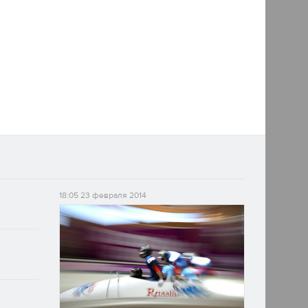
Уле Эйнар
Бьорндален
Биатлонист-легенда
18:05
23 февраля 2014