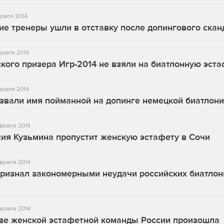
раля 2014
е тренеры ушли в отставку после допингового скан
враля 2014
кого призера Игр-2014 не взяли на биатлонную эст
враля 2014
звали имя пойманной на допинге немецкой биатлони
враля 2014
ия Кузьмина пропустит женскую эстафету в Сочи
враля 2014
признал закономерными неудачи российских биатлон
враля 2014
аве женской эстафетной команды России произошла