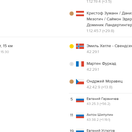
1:12:19.4 (+3.5)
Кристоф Зуманн / Дани
Мезотич / Саймон Эдер
Доминик Ландертинге
1:12:45.7 (+29.8)
, 15 км
Эмиль Хегле - Свендсе
42:29.1
15:30
Мартен Фуркад
42:29.1
Ондржей Моравец
42:42.9 (+13.8)
Евгений Гараничев
5
43:25.3 (+56.2)
Антон Шипулин
11
43:38.2 (+1:19.1)
Евгений Устюгов
19