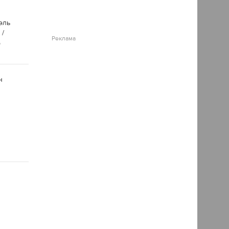
эль
 /
Реклама
р
н