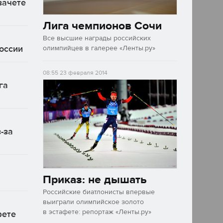
зачете
Лига чемпионов Сочи
Все высшие награды российских
России
олимпийцев в галерее «Ленты.ру»
08:55
23 февраля 2014
га
-за
Приказ: не дышать
Российские биатлонисты впервые
выиграли олимпийское золото
в эстафете: репортаж «Ленты.ру»
фете