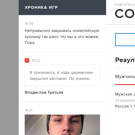
5 АВГУСТА 20
ХРОНИКА ИГР
17
18:39
Непривычно закрывать олимпийскую
хронику так рано. Но мы и это можем.
Пока.
Резул
18:32
Я признаюсь, в ходе церемонии
Мужчин
закрытия заплакал. По хоккею.
Владислав Третьяк
Мужская э
22 февраля
Россия 1, 
18:21