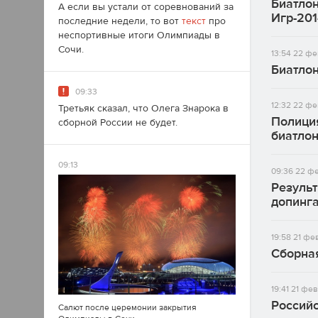
Биатло
А если вы устали от соревнований за
Игр-201
последние недели, то вот
текст
про
неспортивные итоги Олимпиады в
Сочи.
13:54
22 фе
Биатлон
09:33
12:32
22 фе
Третьяк сказал, что Олега Знарока в
Полици
сборной России не будет.
биатлон
09:13
09:36
22 фе
Результ
допинг
19:58
21 фе
Сборна
19:41
21 фев
Российс
Салют после церемонии закрытия