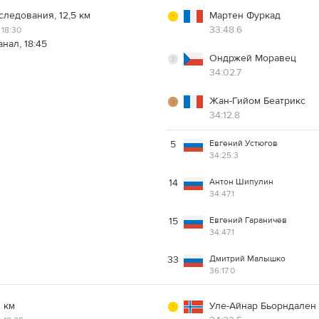
следования, 12,5 км
Мартен Фуркад
33:48.6
18:30
нал, 18:45
Ондржей Моравец
34:02.7
Жан-Гийом Беатрикс
34:12.8
Евгений Устюгов
5
34:25.3
Антон Шипулин
14
34:47.1
Евгений Гараничев
15
34:47.1
Дмитрий Малышко
33
36:17.0
0 км
Уле-Айнар Бьорндален