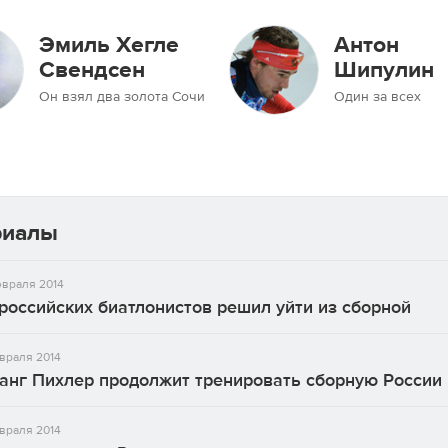
Эмиль Хегле
Антон
Свендсен
Шипулин
Он взял два золота Сочи
Один за всех
риалы
враля 2014
российских биатлонистов решил уйти из сборной
враля 2014
анг Пихлер продолжит тренировать сборную России
враля 2014