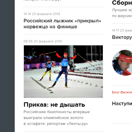
Сборн
Лучшие х
14:14
23 февраля 2014
по версии
Российский лыжник «прикрыл»
норвежца на финише
14:17
23 фев
Виктору
08:55
23 февраля 2014
Блог Васил
Наступ
Приказ: не дышать
Российские биатлонисты впервые
выиграли олимпийское золото
в эстафете: репортаж «Ленты.ру»