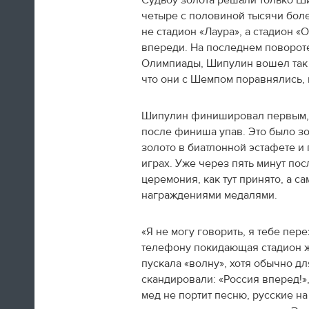
Судьбу золота решали только Ши
Олимпиады в Сочи
четыре с половиной тысячи бол
не стадион «Лаура», а стадион 
09:09
впереди. На последнем повороте,
После просмотра галереи почитайте
Олимпиады, Шипулин вошел так н
наш
итоговый текст
про то, как
что они с Шемпом поравнялись, н
российские спортсмены взяли да и
выиграли домашнюю Олимпиаду.
Шипулин финишировал первым, з
«По сравнению с Играми в Ванкувере
после финиша упав. Это было з
наша команда выиграла в два раза
золото в биатлонной эстафете и 
больше медалей. В четыре раза
играх. Уже через пять минут пос
больше, если считать только
золотые. Провела свою лучшую
церемония, как тут принято, а 
Олимпиаду в истории и подарила
награждениями медалями.
осязаемую надежду на то, что еще
через четыре года у нас будут новые
«Я не могу говорить, я тебе пер
звезды и новые победы».
телефону покидающая стадион ж
пускала «волну», хотя обычно дл
09:06
скандировали: «Россия вперед!»
Наша галерея
поможет вам освежить
мед не портит песню, русские на 
в память церемонию закрытия