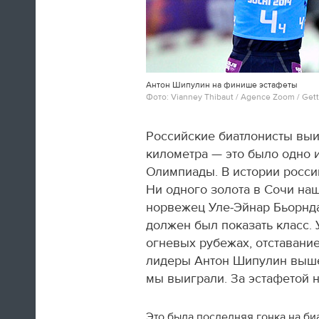
Антон Шипулин на финише эстафеты
Швед Эрик Карлссон (символическая
Фото: Vianney Thibaut / Agence Zoom / Gett
сборная хоккейного турнира) на пути из
Сочи в Оттаву
Российские биатлонисты выиг
километра — это было одно 
16:29
Олимпиады. В истории росси
Нет сил
Ни одного золота в Сочи наш
норвежец Уле-Эйнар Бьорнд
Юлия Липницкая
должен был показать класс.
огневых рубежах, отставание
15:26
лидеры Антон Шипулин вышел
мы выиграли. За эстафетой 
Это была последняя гонка на би