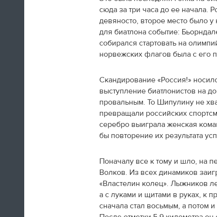
сюда за три часа до ее начала.
девяносто, второе место было у
для биатлона событие: Бьорндал
собирался стартовать на олимпи
норвежских флагов была с его п
А вот так добираются домой американские
фигуристы
Скандирование «Россия!» носил
выступление биатлонистов на д
14:35
провальным. То Шипулину не хва
превращали российских спортсм
Только сейчас посмотрел
церемонию закрытия! Наверно,
серебро выиграла женская коман
лучшая церемония за историю
бы повторение их результата усп
ОИ! Главное, не просто красиво,
а нереально эмоционально!
Поначалу все к тому и шло, на 
Волков. Из всех динамиков заиг
Алексей Ягудин
«Властелин колец». Лыжников ле
а с луками и щитами в руках, к 
14:34
сначала стал восьмым, а потом 