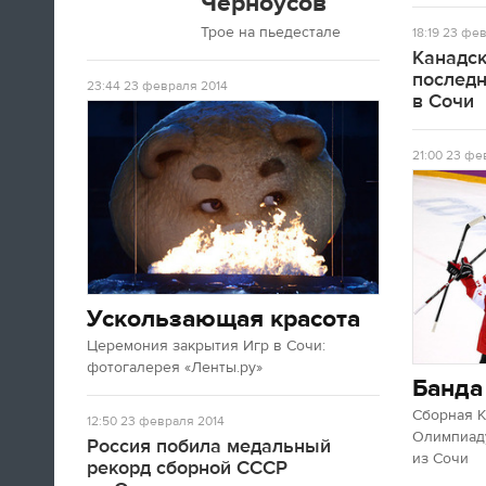
Черноусов
Трое на пьедестале
18:19
23 фев
Канадск
послед
23:44
23 февраля 2014
в Сочи
21:00
23 фев
Ускользающая красота
Церемония закрытия Игр в Сочи:
фотогалерея «Ленты.ру»
Банда
Сборная 
12:50
23 февраля 2014
Олимпиаду
Россия побила медальный
из Сочи
рекорд сборной СССР