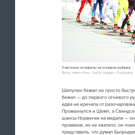
10:11
Как будто у нас больше не было
идей: в 1980 году у русских
улетал мишка, и спустя 34 года
он снова улетел - это было бы
просто тупо. Мы хотели сделать
более чувственную вещь. Когда
заиграла знаменитая музыка
Участники эстафеты на огневом рубеже
Пахмутовой, под которую мишка
Фото: Harry How / Getty Images / Fotobank
улетал в 1980 году, по задумке
брутальный леопард подошел к
мишке и ударил его под ребра.
Шипулин бежал не просто быстро
Дескать, про деда музыка играет
бежал — до первого огневого ру
- тогда он загасил пламя.
едва не кричала от разочаровани
Промахнулся и Шемп, а Свендсе
Константин Эрнст
шансы Норвегии на медали — он
промахов, их не хватило, он по
09:54
представить, что думал Бьорндал