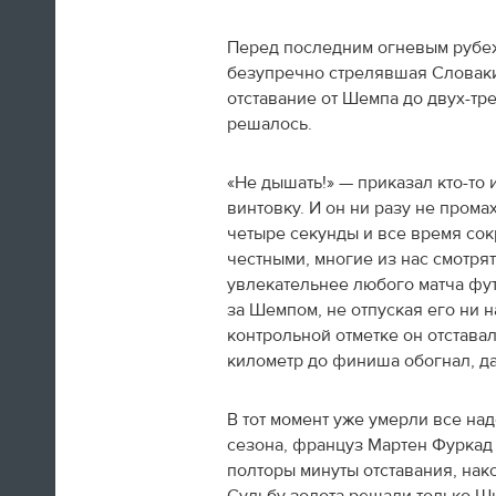
А если вы устали от соревнований за
последние недели, то вот
текст
про
Перед последним огневым рубеж
неспортивные итоги Олимпиады в
безупречно стрелявшая Словак
Сочи.
отставание от Шемпа до двух-тр
решалось.
09:33
Третьяк сказал, что Олега Знарока в
«Не дышать!» — приказал кто-то 
сборной России не будет.
винтовку. И он ни разу не прома
четыре секунды и все время сок
09:13
честными, многие из нас смотрят
увлекательнее любого матча фу
за Шемпом, не отпуская его ни 
контрольной отметке он отстава
километр до финиша обогнал, да
В тот момент уже умерли все на
сезона, француз Мартен Фуркад п
полторы минуты отставания, на
Салют после церемонии закрытия