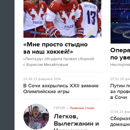
«Мне просто стыдно
Опер
за наш хоккей!»
по ув
«Лента.ру» обсудила провал сборной
с Борисом Михайловым
Неспорти
22:38
23 февраля 2014
07:52
25 фе
В Сочи закрылись XXII зимние
Путин п
Олимпийские игры
за про
в Сочи
ГЕРОЙ
—
Лыжные гонки
12:54
23 фев
Легков,
Сборная
Вылегжанин и
домашн