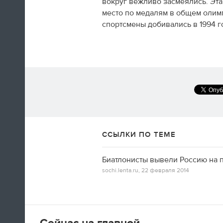
вокруг вежливо засмеялись. Эт
Олимпийских игр. Все очень красиво.
место по медалям в общем олимп
спортсмены добивались в 1994 г
09:05
Доброе утро, дорогие читатели!
«Лента.ру» продолжает вести
олимпийскую хронику, хотя
соревнования уже закончены и
медали разыграны. Но все это не
означает, что в Сочи сегодня ничего
происходить не будет.
ССЫЛКИ ПО ТЕМЕ
ЧИТАТЬ ЦЕЛИКОМ
Биатлонисты вывели Россию на п
sochi.lenta.ru,
22 февраля 2014
Сейчас на главной