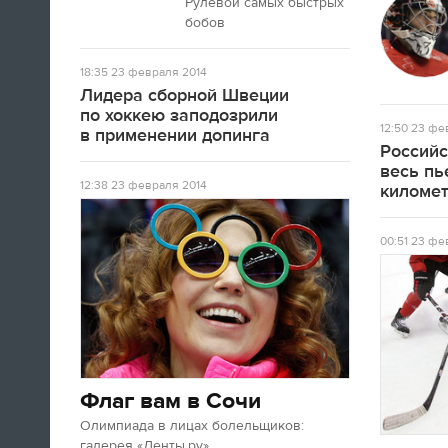
Рулевой самых быстрых
бобов
18:35
23 февраля 2014
Лидера сборной Швеции
по хоккею заподозрили
12:50
23 фев
в применении допинга
Российс
весь пь
12:38
23 февраля 2014
киломе
00:51
23 фев
Флаг вам в Сочи
Олимпиада в лицах болельщиков:
галерея «Ленты.ру»