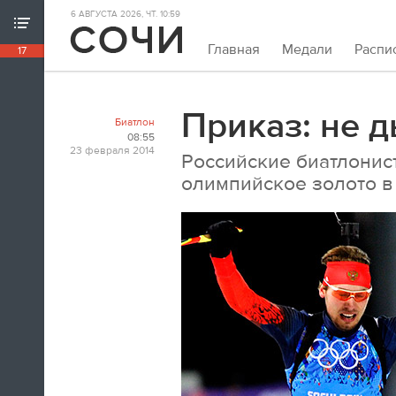
6 АВГУСТА 2026, ЧТ. 10:59
ХРОНИКА ИГР
Главная
Медали
Распи
17
18:39
Непривычно закрывать олимпийскую
хронику так рано. Но мы и это можем.
Приказ: не 
Биатлон
Пока.
08:55
23 февраля 2014
Российские биатлонис
18:32
олимпийское золото в 
Я признаюсь, в ходе церемонии
закрытия заплакал. По хоккею.
Владислав Третьяк
18:21