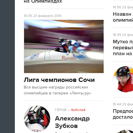
на Олимпиадах
18:58
23 фев
Назван 
18:05
23 февраля 2014
олимпий
16:39
23 фев
Мутко п
перевы
план на
Лига чемпионов Сочи
Все высшие награды российских
олимпийцев в галерее «Ленты.ру»
15:44
23 фев
ГЕРОЙ
—
Бобслей
Предпос
достало
Александр
Зубков