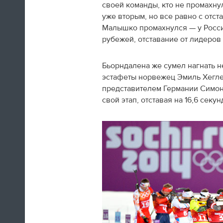
своей команды, кто не промахну
12:17
уже вторым, но все равно с отс
Малышко промахнулся — у Росси
Результаты нашей национальной
рубежей, отставание от лидеров
сборной команды в Сочи
доказывают, что трудный период
в истории отечественного
Бьорндалена же сумел нагнать н
спорта остается позади, что все,
эстафеты норвежец Эмиль Хегле
что сделано, вложено в
представителем Германии Симо
последние годы в спорт не
свой этап, отставая на 16,6 секун
напрасно.
Владимир Путин
11:02
Тем временем, в Сочи прошло
вручение госнаград российским
медалистам Олимпиады. Так, Виктор
Ан и Виктор Уайлд удостоены ордена
«За заслуги перед Отечеством» IV
степени.