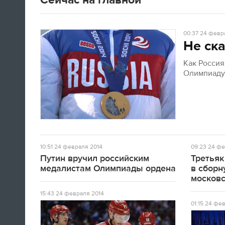
00:37
24 февра
Не ска
Как Росси
Олимпиад
10:51
24 февраля 2014
09:23
24 фе
Путин вручил российским
Третьяк
медалистам Олимпиады ордена
в сборн
московс
15:43
24 февраля 2014
01:15
24 фев