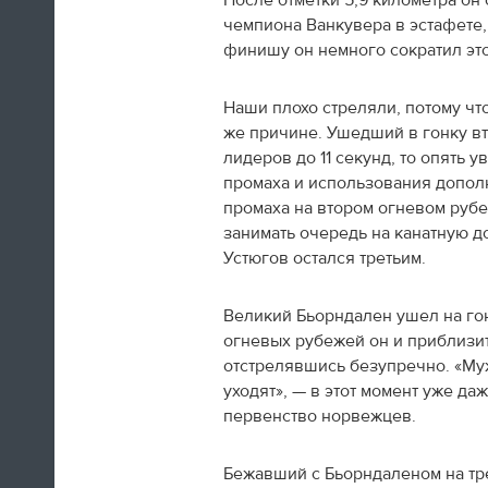
После отметки 5,9 километра он 
чемпиона Ванкувера в эстафете,
финишу он немного сократил этот
Наши плохо стреляли, потому чт
же причине. Ушедший в гонку вт
лидеров до 11 секунд, то опять 
Итальянская фигуристка Валентина
Маркеи, много писавшая в
твиттер
всю
промаха и использования дополн
Олимпиаду, прощается с Сочи изнутри
промаха на втором огневом рубеж
кольца
занимать очередь на канатную 
Устюгов остался третьим.
12:25
Великий Бьорндален ушел на гон
"Ключ взял? Командировочное
не забыл? Ну, давай, обнимемся".
огневых рубежей он и приблизит
Вели тут с Поливановым
отстрелявшись безупречно. «Муж
семейную жизнь практически
уходят», — в этот момент уже д
первенство норвежцев.
Наш олимпийский спецкор
Андрей Козенко
Бежавший с Бьорндаленом на тр