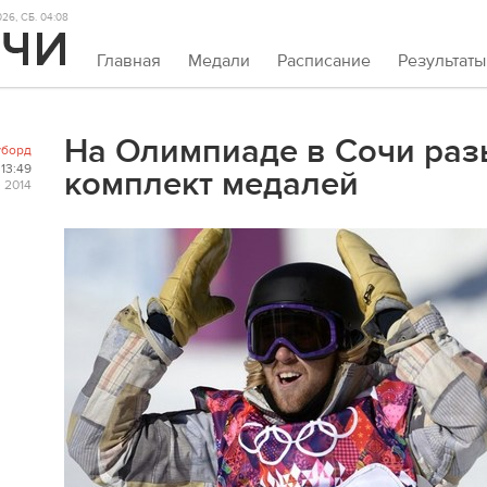
26, СБ. 04:08
Главная
Медали
Расписание
Результаты
На Олимпиаде в Сочи ра
уборд
13:49
комплект медалей
 2014