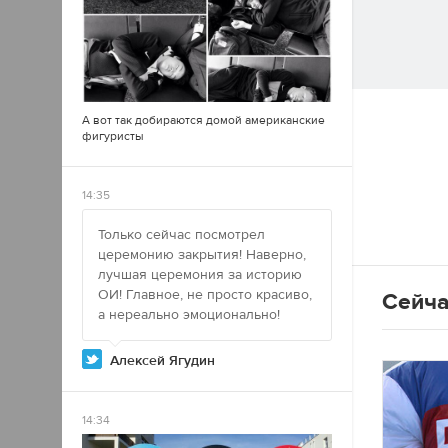
А вот так добираются домой американские
фигуристы
14:35
Только сейчас посмотрел
церемонию закрытия! Наверно,
лучшая церемония за историю
ОИ! Главное, не просто красиво,
Сейча
а нереально эмоционально!
Алексей Ягудин
14:34