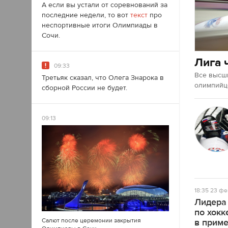
А если вы устали от соревнований за
последние недели, то вот
текст
про
неспортивные итоги Олимпиады в
Сочи.
Лига 
09:33
Все высш
Третьяк сказал, что Олега Знарока в
олимпийце
сборной России не будет.
09:13
18:35
23 фе
Лидера
по хокк
Салют после церемонии закрытия
в прим