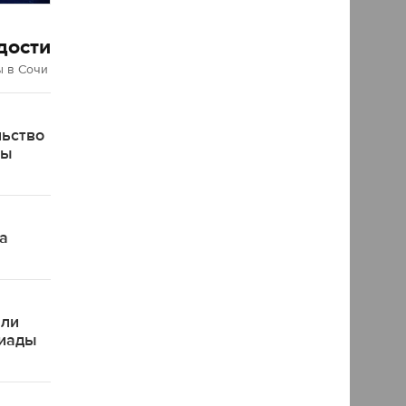
дости
 в Сочи
льство
ды
а
яли
пиады