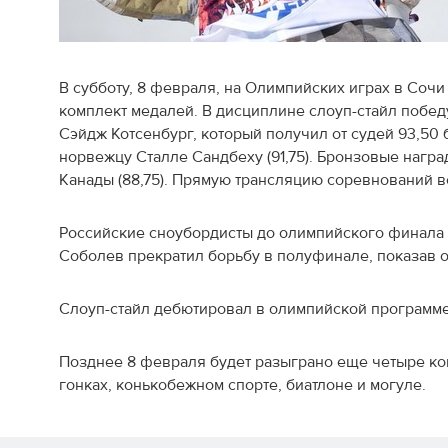
В субботу, 8 февраля, на Олимпийских играх в Соч
комплект медалей. В дисциплине слоуп-стайл побе
Сэйдж Котсенбург, который получил от судей 93,50 
норвежцу Сталле Сандбеху (91,75). Бронзовые нагр
Канады (88,75). Прямую трансляцию соревнований ве
Российские сноубордисты до олимпийского финала 
Соболев прекратил борьбу в полуфинале, показав об
Слоуп-стайл дебютировал в олимпийской программе 
Позднее 8 февраля будет разыграно еще четыре к
гонках, конькобежном спорте, биатлоне и могуле.