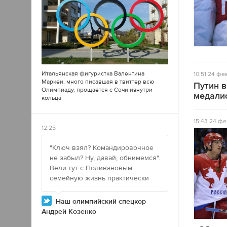
Итальянская фигуристка Валентина
10:51
24 фев
Маркеи, много писавшая в
твиттер
всю
Путин 
Олимпиаду, прощается с Сочи изнутри
медали
кольца
15:43
24 фе
12:25
"Ключ взял? Командировочное
не забыл? Ну, давай, обнимемся".
Вели тут с Поливановым
семейную жизнь практически
Наш олимпийский спецкор
Андрей Козенко