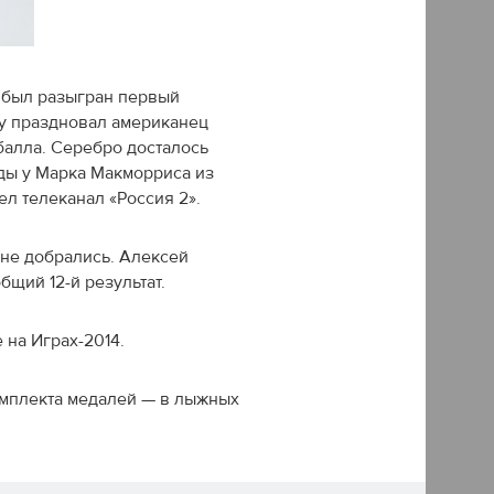
и был разыгран первый
ду праздновал американец
балла. Серебро досталось
ады у Марка Макморриса из
л телеканал «Россия 2».
не добрались. Алексей
щий 12-й результат.
на Играх-2014.
омплекта медалей — в лыжных