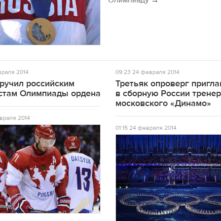
Олимпиаду
раля 2014
09:23
24 февраля 2014
вручил российским
Третьяк опроверг пригл
стам Олимпиады ордена
в сборную России трене
московского «Динамо»
враля 2014
01:15
24 февраля 2014