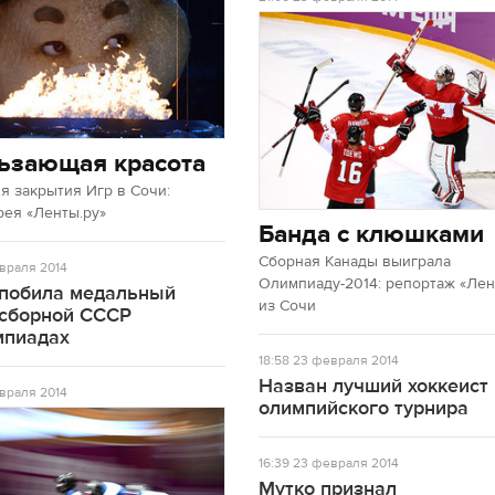
ьзающая красота
 закрытия Игр в Сочи:
рея «Ленты.ру»
Банда с клюшками
Сборная Канады выиграла
враля 2014
Олимпиаду-2014: репортаж «Лен
 побила медальный
из Сочи
 сборной СССР
мпиадах
18:58
23 февраля 2014
Назван лучший хоккеист
враля 2014
олимпийского турнира
16:39
23 февраля 2014
Мутко признал