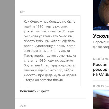
10:11
Как будто у нас больше не было
идей: в 1980 году у русских
улетал мишка, и спустя 34 года
Ускол
он снова улетел - это было бы
просто тупо. Мы хотели сделать
Церемония
более чувственную вещь. Когда
фотогале
заиграла знаменитая музыка
Пахмутовой, под которую мишка
12:50
23 фе
улетал в 1980 году, по задумке
Россия
брутальный леопард подошел к
рекорд
мишке и ударил его под ребра.
на Оли
Дескать, про деда музыка играет
- тогда он загасил пламя.
18:05
23 фе
Константин Эрнст
09:54