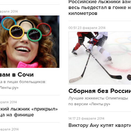
Российские лыжники зан
весь пьедестал в гонке 
враля 2014
километров
00:51
23 февраля 2014
вам в Сочи
а в лицах болельщиков:
Ленты.ру»
Сборная без Росси
Лучшие хоккеисты Олимпиады
раля 2014
по версии «Ленты.ру»
ский лыжник «прикрыл»
ца на финише
14:17
23 февраля 2014
Виктору Ану купят кварт
враля 2014