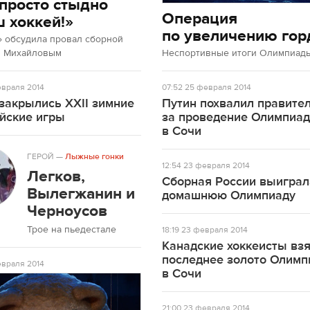
просто стыдно
Операция
ш хоккей!»
по увеличению гор
» обсудила провал сборной
м Михайловым
Неспортивные итоги Олимпиады
враля 2014
07:52
25 февраля 2014
закрылись XXII зимние
Путин похвалил правите
йские игры
за проведение Олимпиа
в Сочи
ГЕРОЙ
—
Лыжные гонки
12:54
23 февраля 2014
Легков,
Сборная России выиграл
Вылегжанин и
домашнюю Олимпиаду
Черноусов
Трое на пьедестале
18:19
23 февраля 2014
Канадские хоккеисты вз
последнее золото Олим
враля 2014
в Сочи
21:00
23 февраля 2014