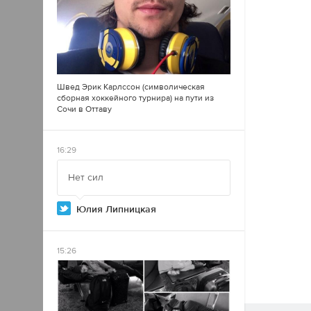
Швед Эрик Карлссон (символическая
сборная хоккейного турнира) на пути из
Сочи в Оттаву
16:29
Нет сил
Юлия Липницкая
15:26