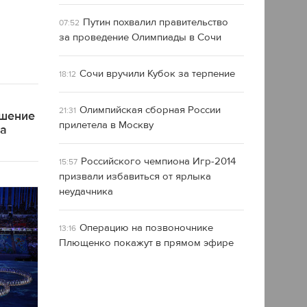
Путин похвалил правительство
07:52
за проведение Олимпиады в Сочи
Сочи вручили Кубок за терпение
18:12
Олимпийская сборная России
21:31
ашение
прилетела в Москву
ра
Российского чемпиона Игр-2014
15:57
призвали избавиться от ярлыка
неудачника
Операцию на позвоночнике
13:16
Плющенко покажут в прямом эфире