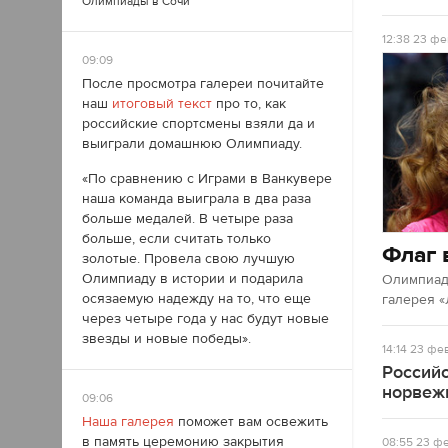
Олимпиады в Сочи
12:38
23 фе
09:09
После просмотра галереи почитайте
наш
итоговый текст
про то, как
российские спортсмены взяли да и
выиграли домашнюю Олимпиаду.
«По сравнению с Играми в Ванкувере
наша команда выиграла в два раза
больше медалей. В четыре раза
больше, если считать только
Флаг 
золотые. Провела свою лучшую
Олимпиаду в истории и подарила
Олимпиад
осязаемую надежду на то, что еще
галерея «
через четыре года у нас будут новые
звезды и новые победы».
14:14
23 фев
Россий
норвеж
09:06
Наша галерея
поможет вам освежить
в память церемонию закрытия
08:55
23 фе