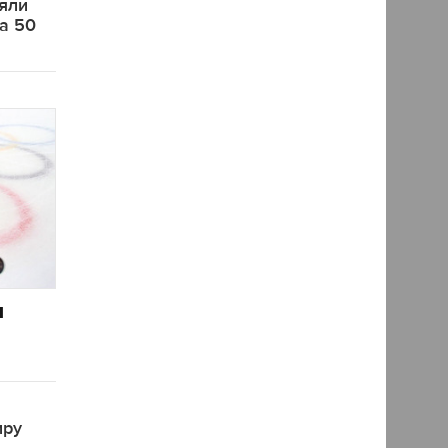
яли
на 50
и
иру