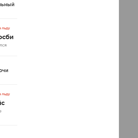
льный
а льду
осби
ался
очи
а льду
йс
е