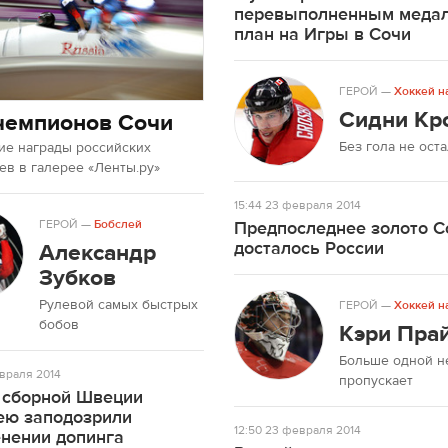
перевыполненным меда
план на Игры в Сочи
ГЕРОЙ
—
Хоккей н
Сидни Кр
чемпионов Сочи
Без гола не ост
ие награды российских
в в галерее «Ленты.ру»
15:44
23 февраля 2014
ГЕРОЙ
—
Бобслей
Предпоследнее золото С
досталось России
Александр
Зубков
Рулевой самых быстрых
ГЕРОЙ
—
Хоккей н
бобов
Кэри Пра
Больше одной н
враля 2014
пропускает
 сборной Швеции
ею заподозрили
12:50
23 февраля 2014
енении допинга