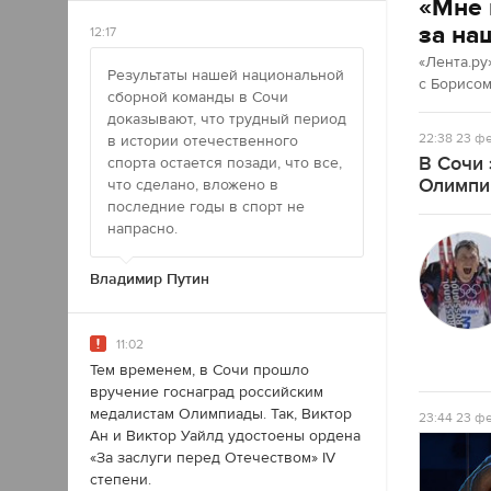
«Мне 
за на
12:17
«Лента.ру
Результаты нашей национальной
с Борисо
сборной команды в Сочи
доказывают, что трудный период
22:38
23 фе
в истории отечественного
В Сочи 
спорта остается позади, что все,
Олимпи
что сделано, вложено в
последние годы в спорт не
напрасно.
Владимир Путин
11:02
Тем временем, в Сочи прошло
вручение госнаград российским
медалистам Олимпиады. Так, Виктор
23:44
23 фе
Ан и Виктор Уайлд удостоены ордена
«За заслуги перед Отечеством» IV
степени.