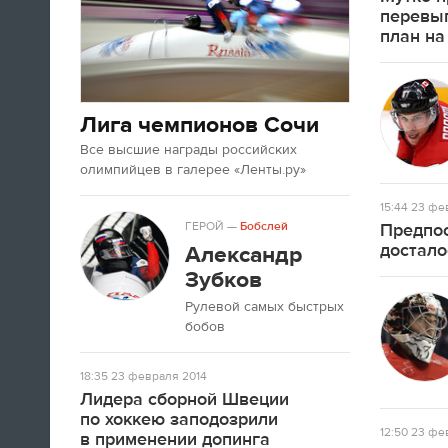
А если вы устали от соревнований за
перевы
последние недели, то вот
текст
про
план на
неспортивные итоги Олимпиады в
Сочи.
Лига чемпионов Сочи
09:33
Все высшие награды российских
Третьяк сказал, что Олега Знарока в
олимпийцев в галерее «Ленты.ру»
сборной России не будет.
15:44
23 фев
ГЕРОЙ
—
Бобслей
Предпос
09:13
достало
Александр
Зубков
Рулевой самых быстрых
бобов
18:35
23 февраля 2014
Лидера сборной Швеции
по хоккею заподозрили
12:50
23 фев
Салют после церемонии закрытия
в применении допинга