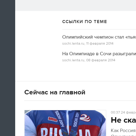
ССЫЛКИ ПО ТЕМЕ
А вот так добираются домой американские
Олимпийский чемпион стал «пья
фигуристы
sochi.lenta.ru,
11 февраля 2014
На Олимпиаде в Сочи разыграли
14:35
sochi.lenta.ru,
08 февраля 2014
Только сейчас посмотрел
церемонию закрытия! Наверно,
лучшая церемония за историю
ОИ! Главное, не просто красиво,
Сейчас на главной
а нереально эмоционально!
Алексей Ягудин
00:37
24 февра
Не ска
14:34
Как Росси