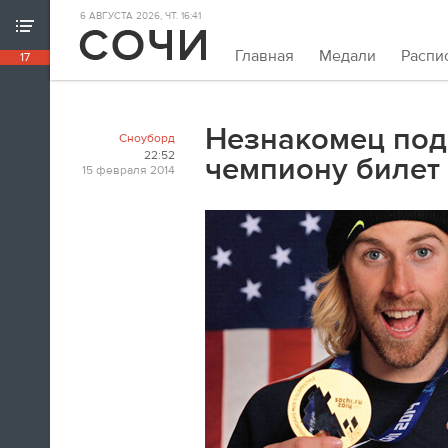
6 АВГУСТА 2026, ЧТ. 16:41
ХРОНИКА ИГР
Главная
Медали
Распи
17
18:39
Непривычно закрывать олимпийскую
хронику так рано. Но мы и это можем.
Незнакомец под
Сноуборд
Пока.
22:52
чемпиону билет
15 февраля 2014
18:32
Я признаюсь, в ходе церемонии
закрытия заплакал. По хоккею.
Владислав Третьяк
18:21