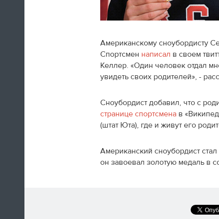
Американскому сноубордисту Се
Спортсмен
написал
в своем твит
Швед Эрик Карлссон (символическая
Келлер. «Один человек отдал мне
сборная хоккейного турнира) на пути из
увидеть своих родителей», - рас
Сочи в Оттаву
Сноубордист добавил, что с род
16:29
странице спортсмена
в «Википед
(штат Юта), где и живут его роди
Нет сил
Юлия Липницкая
Американский сноубордист стал
он завоевал золотую медаль в с
15:26