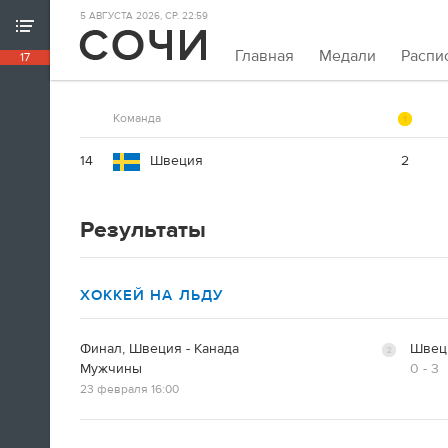
5 АВГУСТА 2026, СР. 22:59
ХРОНИКА ИГР
Главная
Медали
Распи
17
18:39
Непривычно закрывать олимпийскую
Команда
хронику так рано. Но мы и это можем.
Пока.
14
Швеция
2
18:32
Результаты
Я признаюсь, в ходе церемонии
закрытия заплакал. По хоккею.
ХОККЕЙ НА ЛЬДУ
Владислав Третьяк
Финал, Швеция - Канада
Швец
18:21
Мужчины
0 - 3
23 февраля 16:00