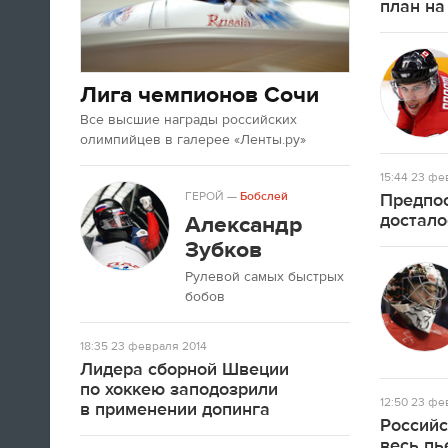
план на
Лига чемпионов Сочи
Все высшие награды российских
олимпийцев в галерее «Ленты.ру»
15:44
23 фев
ГЕРОЙ
—
Бобслей
Предпос
достало
Александр
Зубков
Рулевой самых быстрых
бобов
18:35
23 февраля 2014
Лидера сборной Швеции
по хоккею заподозрили
12:50
23 фев
в применении допинга
Российс
весь пь