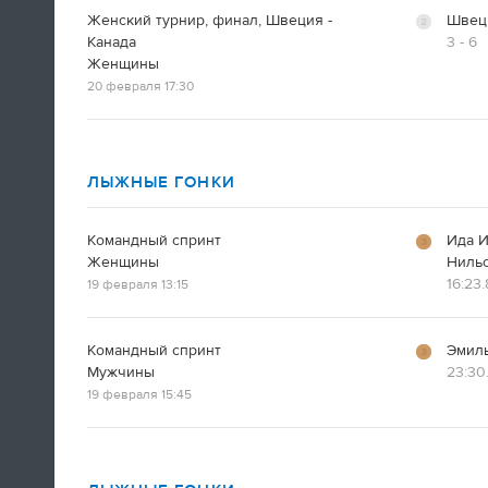
Женский турнир, финал, Швеция -
Швец
Канада
3 - 6
Женщины
20 февраля 17:30
А вот так добираются домой американские
фигуристы
ЛЫЖНЫЕ ГОНКИ
14:35
Командный спринт
Ида И
Только сейчас посмотрел
Женщины
Ниль
церемонию закрытия! Наверно,
16:23
19 февраля 13:15
лучшая церемония за историю
ОИ! Главное, не просто красиво,
а нереально эмоционально!
Командный спринт
Эмиль
Мужчины
23:30
Алексей Ягудин
19 февраля 15:45
14:34