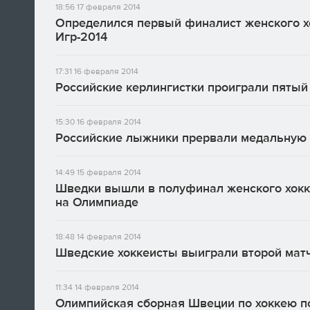
18:56
17 февраля 2014
Олимпийских игр. Все очень красиво.
Определился первый финалист женского х
Игр-2014
09:05
Доброе утро, дорогие читатели!
17:31
16 февраля 2014
«Лента.ру» продолжает вести
Российские керлингистки проиграли пятый
олимпийскую хронику, хотя
соревнования уже закончены и
медали разыграны. Но все это не
15:30
16 февраля 2014
означает, что в Сочи сегодня ничего
Российские лыжники прервали медальную 
происходить не будет.
14:49
15 февраля 2014
Шведки вышли в полуфинал женского хокк
на Олимпиаде
ЧИТАТЬ ЦЕЛИКОМ
18:48
14 февраля 2014
Шведские хоккеисты выиграли второй матч
11:34
14 февраля 2014
Олимпийская сборная Швеции по хоккею п