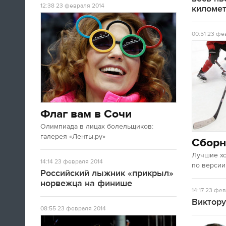
12:38
23 февраля 2014
киломе
00:51
23 фев
Флаг вам в Сочи
Олимпиада в лицах болельщиков:
галерея «Ленты.ру»
Сборн
Лучшие х
14:14
23 февраля 2014
по версии
Российский лыжник «прикрыл»
норвежца на финише
14:17
23 фев
Виктору
08:55
23 февраля 2014