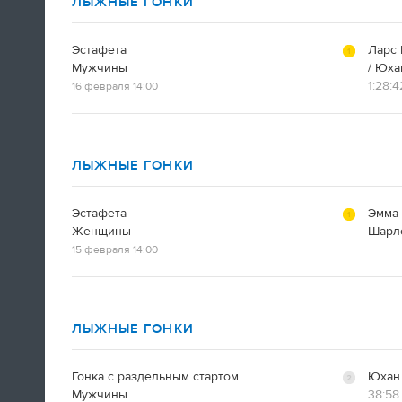
ЛЫЖНЫЕ ГОНКИ
Эстафета
Ларс 
Мужчины
/ Юха
1:28:4
16 февраля 14:00
Итальянская фигуристка Валентина
Маркеи, много писавшая в
твиттер
всю
Олимпиаду, прощается с Сочи изнутри
ЛЫЖНЫЕ ГОНКИ
кольца
Эстафета
Эмма 
12:25
Женщины
Шарло
15 февраля 14:00
"Ключ взял? Командировочное
не забыл? Ну, давай, обнимемся".
Вели тут с Поливановым
семейную жизнь практически
ЛЫЖНЫЕ ГОНКИ
Наш олимпийский спецкор
Андрей Козенко
Гонка с раздельным стартом
Юхан
Мужчины
38:58