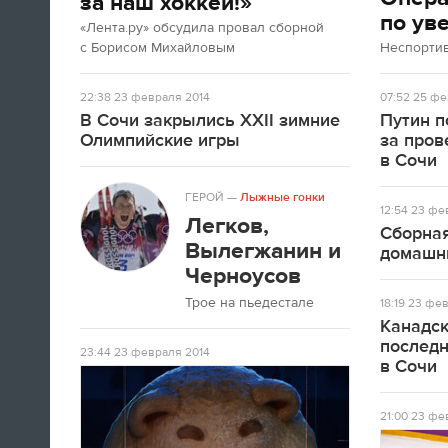
за наш хоккей!»
по ув
«Лента.ру» обсудила провал сборной
с Борисом Михайловым
Неспорти
22:38
23 февраля 2014
07:52
25 фе
В Сочи закрылись XXII зимние
Путин п
Олимпийские игры
за про
в Сочи
ГЕРОЙ
—
Лыжные гонки
12:54
23 фев
Легков,
Сборная
Вылегжанин и
домашн
Черноусов
Трое на пьедестале
18:19
23 фев
Канадск
послед
23:44
23 февраля 2014
в Сочи
21:00
23 фев