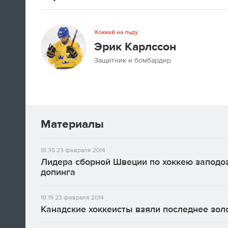
А если вы устали от соревнований за
последние недели, то вот
текст
про
неспортивные итоги Олимпиады в
Хоккей на льду
Сочи.
Эрик Карлссон
Защитник и бомбардир
09:33
Третьяк сказал, что Олега Знарока в
сборной России не будет.
09:13
Материалы
18:35
23 февраля 2014
Лидера сборной Швеции по хоккею заподо
допинга
18:19
23 февраля 2014
Канадские хоккеисты взяли последнее зо
Салют после церемонии закрытия