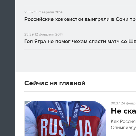
23:57
13 февраля 2014
Российские хоккеистки выиграли в Сочи тр
23:29
12 февраля 2014
Гол Ягра не помог чехам спасти матч со Ш
Сейчас на главной
00:37
24 февра
Не ска
Как Росси
Олимпиад