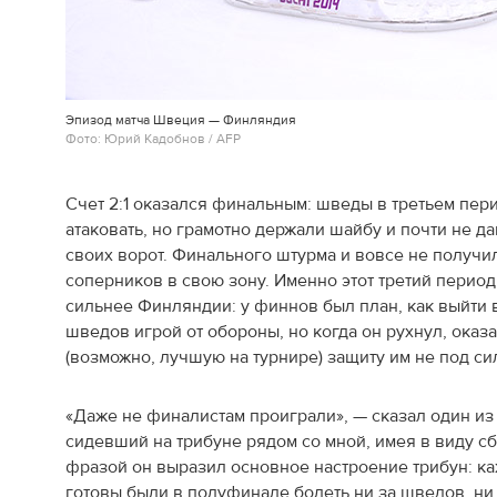
Эпизод матча Швеция — Финляндия
Фото: Юрий Кадобнов / AFP
Счет 2:1 оказался финальным: шведы в третьем пер
атаковать, но грамотно держали шайбу и почти не д
своих ворот. Финального штурма и вовсе не получи
соперников в свою зону. Именно этот третий перио
сильнее Финляндии: у финнов был план, как выйти 
шведов игрой от обороны, но когда он рухнул, оказа
(возможно, лучшую на турнире) защиту им не под си
«Даже не финалистам проиграли», — сказал один из
сидевший на трибуне рядом со мной, имея в виду с
фразой он выразил основное настроение трибун: ка
готовы были в полуфинале болеть ни за шведов, ни