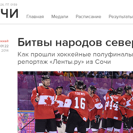
6, ПТ. 01:59
Главная
Медали
Расписание
Результаты
Битвы народов севе
оккей
01:22
 2014
Как прошли хоккейные полуфиналы
репортаж «Ленты.ру» из Сочи