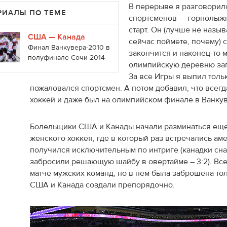
В перерыве я разговорилс
РИАЛЫ ПО ТЕМЕ
спортсменов — горнолыжни
старт. Он (лучше не назыв
США — Канада
сейчас поймете, почему) 
Финал Ванкувера-2010 в
закончится и наконец-то 
полуфинале Сочи-2014
олимпийскую деревню зап
За все Игры я выпил тольк
пожаловался спортсмен. А потом добавил, что всегд
хоккей и даже был на олимпийском финале в Ванку
Болельщики США и Канады начали разминаться еще 
женского хоккея, где в который раз встречались ам
получился исключительным по интриге (канадки сна
забросили решающую шайбу в овертайме – 3:2). Все
матче мужских команд, но в нем была заброшена то
США и Канада создали препорядочно.