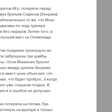
ритов Игр, потеряли перед
вух братьев Сединов (Хенрика)
иблизительно то же, что Илья
ндинавы по ходу турнира
 без лидеров. Более того, в
 лучший матч на Олимпиаде.
этом поединке произошло во
ыли заброшены три шайбы.
ны: Олли Йоккинен бросил
нько между щитков Хенрика
м в микст-зоне объяснил, что
мал, что будет проброс, а когда
ыло уже слишком поздно. В
ался и ошибок не допускал.
и потеряли на пятаке Луи
глянуть на вратаря и только