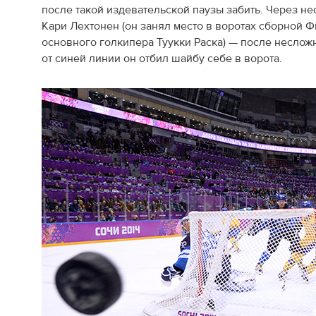
после такой издевательской паузы забить. Через н
Кари Лехтонен (он занял место в воротах сборной 
основного голкипера Туукки Раска) — после неслож
от синей линии он отбил шайбу себе в ворота.