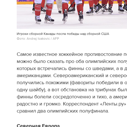
Игроки сборной Канады после победы над сборной США
Фото: Andrej Isakovic / AFP
Самое известное хоккейное противостояние п
можно было сказать про оба олимпийских пол
которых встречались финны со шведами, а в д
американцами. Североамериканский и северо
получились похожими (фавориты победили в о
одну шайбу), а вот обстановка на трибунах бы
финны болели сосредоточенно и тихо, а амер
радостно и громко. Корреспондент «Ленты.ру»
сравнил два олимпийских полуфинала.
Северная Европа