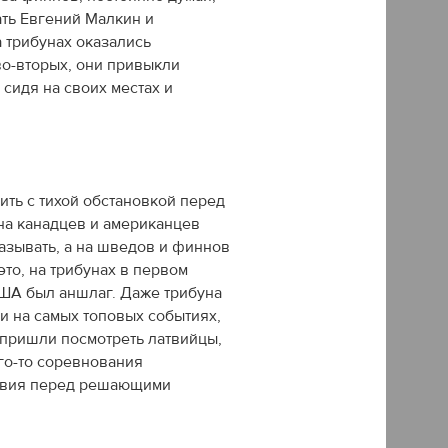
ать Евгений Малкин и
 трибунах оказались
во-вторых, они привыкли
 сидя на своих местах и
ть с тихой обстановкой перед
на канадцев и американцев
азывать, а на шведов и финнов
то, на трибунах в первом
США был аншлаг. Даже трибуна
 и на самых топовых событиях,
 пришли посмотреть латвийцы,
ого-то соревнования
ствия перед решающими