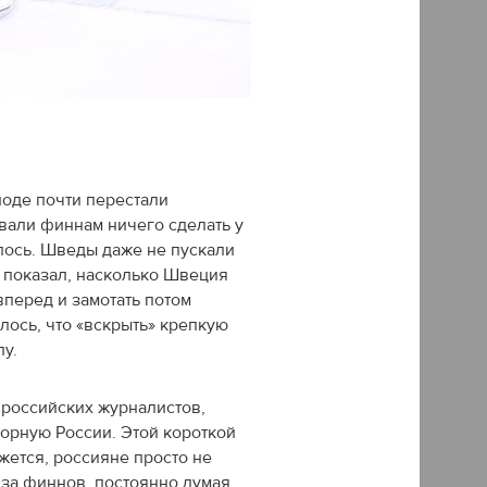
иоде почти перестали
авали финнам ничего сделать у
лось. Шведы даже не пускали
д показал, насколько Швеция
вперед и замотать потом
лось, что «вскрыть» крепкую
лу.
 российских журналистов,
борную России. Этой короткой
жется, россияне просто не
 за финнов, постоянно думая,