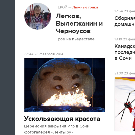
ГЕРОЙ
—
Лыжные гонки
12:54
23 фев
Легков,
10:11
Сборная
Вылегжанин и
домашн
Как будто у нас больше не было
Черноусов
идей: в 1980 году у русских
улетал мишка, и спустя 34 года
Трое на пьедестале
18:19
23 фев
он снова улетел - это было бы
Канадск
просто тупо. Мы хотели сделать
послед
23:44
23 февраля 2014
более чувственную вещь. Когда
в Сочи
заиграла знаменитая музыка
Пахмутовой, под которую мишка
21:00
23 фев
улетал в 1980 году, по задумке
брутальный леопард подошел к
мишке и ударил его под ребра.
Дескать, про деда музыка играет
- тогда он загасил пламя.
Константин Эрнст
Ускользающая красота
Церемония закрытия Игр в Сочи:
09:54
фотогалерея «Ленты.ру»