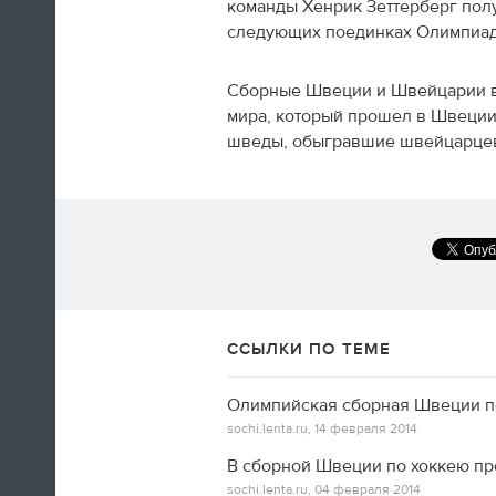
команды Хенрик Зеттерберг полу
следующих поединках Олимпиа
Сборные Швеции и Швейцарии в
мира, который прошел в Швеции 
А вот так добираются домой американские
шведы, обыгравшие швейцарцев 
фигуристы
14:35
Только сейчас посмотрел
церемонию закрытия! Наверно,
лучшая церемония за историю
ОИ! Главное, не просто красиво,
а нереально эмоционально!
ССЫЛКИ ПО ТЕМЕ
Алексей Ягудин
Олимпийская сборная Швеции по
sochi.lenta.ru,
14 февраля 2014
В сборной Швеции по хоккею п
14:34
sochi.lenta.ru,
04 февраля 2014