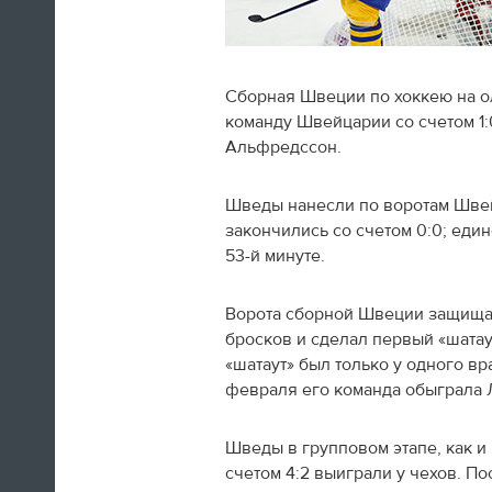
Сборная Швеции по хоккею на о
команду Швейцарии со счетом 1:
Швед Эрик Карлссон (символическая
Альфредссон.
сборная хоккейного турнира) на пути из
Сочи в Оттаву
Шведы нанесли по воротам Швей
закончились со счетом 0:0; еди
16:29
53-й минуте.
Нет сил
Ворота сборной Швеции защищал
Юлия Липницкая
бросков и сделал первый «шатаут
«шатаут» был только у одного в
февраля его команда обыграла Л
15:26
Шведы в групповом этапе, как и
счетом 4:2 выиграли у чехов. Пос