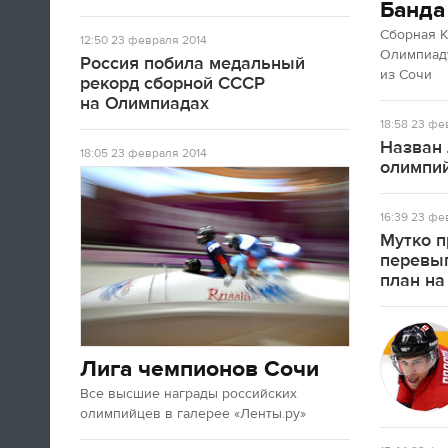
Банда
А если вы устали от соревнований за
последние недели, то вот
текст
про
Сборная 
12:50
23 февраля 2014
неспортивные итоги Олимпиады в
Олимпиаду
Россия побила медальный
Сочи.
из Сочи
рекорд сборной СССР
на Олимпиадах
18:58
23 фев
09:33
Назван 
Третьяк сказал, что Олега Знарока в
18:05
23 февраля 2014
олимпий
сборной России не будет.
16:39
23 фев
09:13
Мутко п
перевы
план на
Лига чемпионов Сочи
Все высшие награды российских
олимпийцев в галерее «Ленты.ру»
Салют после церемонии закрытия