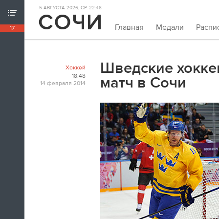
5 АВГУСТА 2026, СР. 22:48
ХРОНИКА ИГР
Главная
Медали
Распи
17
18:39
Непривычно закрывать олимпийскую
хронику так рано. Но мы и это можем.
Шведские хокке
Хоккей
Пока.
18:48
матч в Сочи
14 февраля 2014
18:32
Я признаюсь, в ходе церемонии
закрытия заплакал. По хоккею.
Владислав Третьяк
18:21