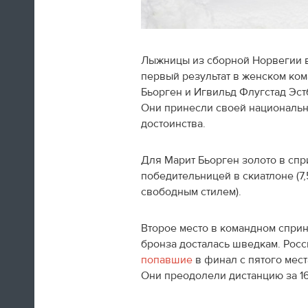
Лыжницы из сборной Норвегии в
первый результат в женском ком
Швед Эрик Карлссон (символическая
Бьорген и Игвильд Флугстад Эст
сборная хоккейного турнира) на пути из
Они принесли своей националь
Сочи в Оттаву
достоинства.
16:29
Для Марит Бьорген золото в спри
победительницей в скиатлоне (7,
Нет сил
свободным стилем).
Юлия Липницкая
Второе место в командном спри
бронза досталась шведкам. Рос
15:26
попавшие
в финал с пятого мест
Они преодолели дистанцию за 16 