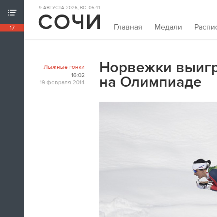
9 АВГУСТА 2026, ВС. 05:41
ХРОНИКА ИГР
Главная
Медали
Распи
17
18:39
Непривычно закрывать олимпийскую
хронику так рано. Но мы и это можем.
Норвежки выигр
Лыжные гонки
Пока.
16:02
на Олимпиаде
19 февраля 2014
18:32
Я признаюсь, в ходе церемонии
закрытия заплакал. По хоккею.
Владислав Третьяк
18:21