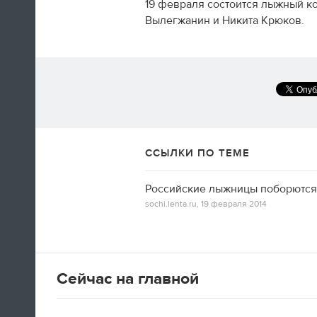
19 февраля состоится лыжный ко
Вылегжанин и Никита Крюков.
А вот так добираются домой американские
фигуристы
14:35
ССЫЛКИ ПО ТЕМЕ
Только сейчас посмотрел
церемонию закрытия! Наверно,
Российские лыжницы поборются
лучшая церемония за историю
sochi.lenta.ru,
19 февраля 2014
ОИ! Главное, не просто красиво,
а нереально эмоционально!
Алексей Ягудин
Сейчас на главной
14:34