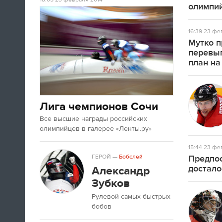
А если вы устали от соревнований за
олимпий
последние недели, то вот
текст
про
неспортивные итоги Олимпиады в
16:39
23 фев
Сочи.
Мутко п
перевы
план на
09:33
Третьяк сказал, что Олега Знарока в
сборной России не будет.
Лига чемпионов Сочи
09:13
Все высшие награды российских
олимпийцев в галерее «Ленты.ру»
15:44
23 фев
ГЕРОЙ
—
Бобслей
Предпос
достало
Александр
Зубков
Рулевой самых быстрых
бобов
Салют после церемонии закрытия