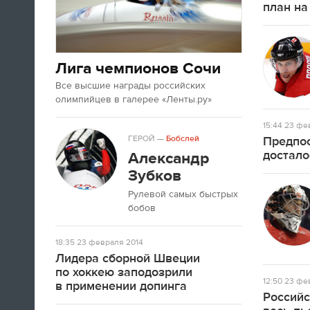
план на
А если вы устали от соревнований за
последние недели, то вот
текст
про
неспортивные итоги Олимпиады в
Сочи.
Лига чемпионов Сочи
Все высшие награды российских
09:33
олимпийцев в галерее «Ленты.ру»
Третьяк сказал, что Олега Знарока в
сборной России не будет.
15:44
23 фев
ГЕРОЙ
—
Бобслей
Предпос
достало
Александр
09:13
Зубков
Рулевой самых быстрых
бобов
18:35
23 февраля 2014
Лидера сборной Швеции
по хоккею заподозрили
12:50
23 фев
в применении допинга
Российс
Салют после церемонии закрытия