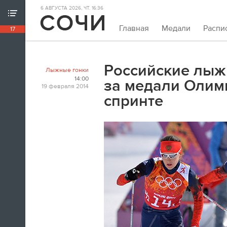
6 АВГУСТА 2026, ЧТ. 16:36
ХРОНИКА ИГР
Главная
Медали
Распи
17
18:39
Непривычно закрывать олимпийскую
хронику так рано. Но мы и это можем.
Российские лыж
Лыжные гонки
Пока.
14:00
за медали Олим
19 февраля 2014
спринте
18:32
Я признаюсь, в ходе церемонии
закрытия заплакал. По хоккею.
Владислав Третьяк
18:21