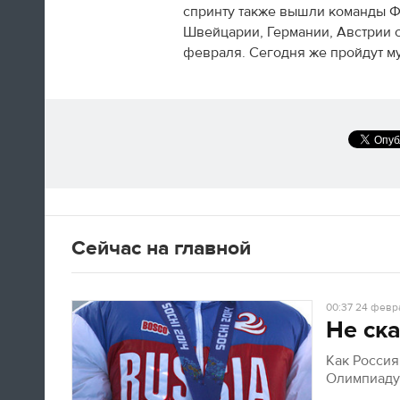
спринту также вышли команды 
Швейцарии, Германии, Австрии с
февраля. Сегодня же пройдут м
А вот так добираются домой американские
фигуристы
14:35
Только сейчас посмотрел
церемонию закрытия! Наверно,
Сейчас на главной
лучшая церемония за историю
ОИ! Главное, не просто красиво,
а нереально эмоционально!
00:37
24 февра
Алексей Ягудин
Не ска
Как Росси
14:34
Олимпиад