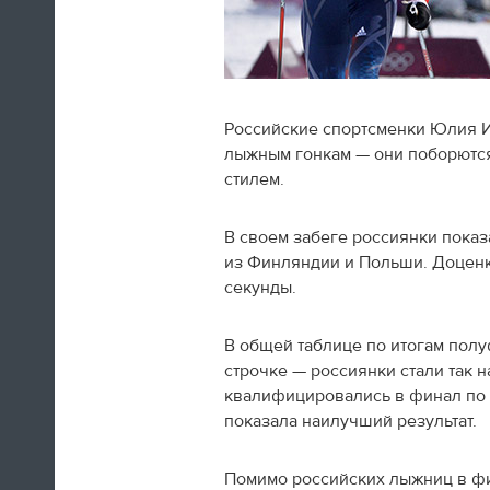
Российские спортсменки Юлия И
Швед Эрик Карлссон (символическая
лыжным гонкам — они поборются
сборная хоккейного турнира) на пути из
Сочи в Оттаву
стилем.
В своем забеге россиянки показ
16:29
из Финляндии и Польши. Доценко
Нет сил
секунды.
Юлия Липницкая
В общей таблице по итогам пол
строчке — россиянки стали так н
квалифицировались в финал по 
15:26
показала наилучший результат.
Помимо российских лыжниц в ф