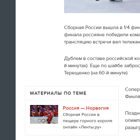
Сборная России вышла в 1/4 фин
финала россияне победили команд
Швед Эрик Карлссон (символическая
трансляцию встречи вел телекана
сборная хоккейного турнира) на пути из
Сочи в Оттаву
Дублем в составе российской ко
й минутах). Еще по шайбе заброс
16:29
Терещенко (на 60-й минуте).
Нет сил
Сопер
МАТЕРИАЛЫ ПО ТЕМЕ
Юлия Липницкая
Финлян
Россия — Норвегия
Поздне
15:26
Сборная России в
олимп
пещере горного короля:
онлайн «Ленты.ру»
разыг