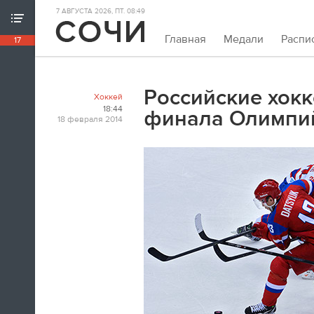
7 АВГУСТА 2026, ПТ. 08:49
ХРОНИКА ИГР
Главная
Медали
Распи
17
18:39
Непривычно закрывать олимпийскую
хронику так рано. Но мы и это можем.
Российские хокк
Хоккей
Пока.
18:44
финала Олимпий
18 февраля 2014
18:32
Я признаюсь, в ходе церемонии
закрытия заплакал. По хоккею.
Владислав Третьяк
18:21