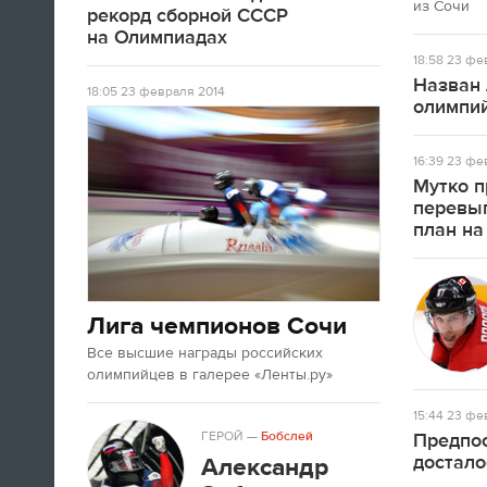
из Сочи
А если вы устали от соревнований за
рекорд сборной СССР
последние недели, то вот
текст
про
на Олимпиадах
неспортивные итоги Олимпиады в
18:58
23 фев
Сочи.
Назван 
18:05
23 февраля 2014
олимпий
09:33
16:39
23 фев
Третьяк сказал, что Олега Знарока в
Мутко п
сборной России не будет.
перевы
план на
09:13
Лига чемпионов Сочи
Все высшие награды российских
олимпийцев в галерее «Ленты.ру»
15:44
23 фев
ГЕРОЙ
—
Бобслей
Предпос
достало
Александр
Салют после церемонии закрытия