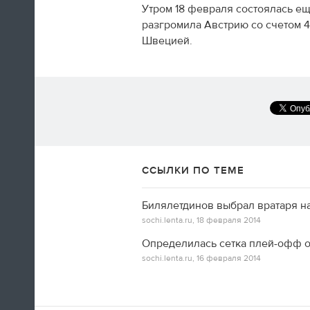
Утром 18 февраля состоялась ещ
разгромила Австрию со счетом 4
Швецией.
А вот так добираются домой американские
фигуристы
14:35
Только сейчас посмотрел
ССЫЛКИ ПО ТЕМЕ
церемонию закрытия! Наверно,
лучшая церемония за историю
ОИ! Главное, не просто красиво,
Билялетдинов выбрал вратаря н
а нереально эмоционально!
sochi.lenta.ru,
18 февраля 2014
Определилась сетка плей-офф о
Алексей Ягудин
sochi.lenta.ru,
16 февраля 2014
14:34