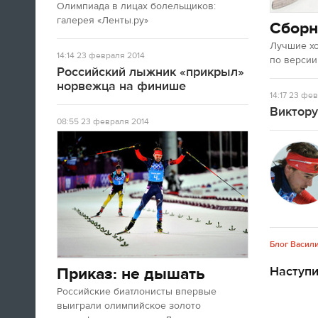
Олимпиада в лицах болельщиков:
Олимпийских игр. Все очень красиво.
галерея «Ленты.ру»
Сборн
Лучшие х
09:05
14:14
23 февраля 2014
по версии
Доброе утро, дорогие читатели!
Российский лыжник «прикрыл»
«Лента.ру» продолжает вести
норвежца на финише
14:17
23 фев
олимпийскую хронику, хотя
Виктору
соревнования уже закончены и
08:55
23 февраля 2014
медали разыграны. Но все это не
означает, что в Сочи сегодня ничего
происходить не будет.
ЧИТАТЬ ЦЕЛИКОМ
Блог Васил
Наступ
Приказ: не дышать
Российские биатлонисты впервые
выиграли олимпийское золото