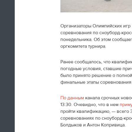
Организаторы Олимпийских игр
соревнования по сноуборд-кросс
Швед Эрик Карлссон (символическая
понедельника. Об этом сообщае
сборная хоккейного турнира) на пути из
оргкомитета турнира.
Сочи в Оттаву
Ранее сообщалось, что квалиф
16:29
погодные условия, ставшие при
было принято решение о полной 
Нет сил
финальные этапы соревнования 
Юлия Липницкая
По данным
канала срочных ново
13:30. Очевидно, что в нем
приму
15:26
пройти квалификацию, — всего 
соревнованиях по сноуборд-кро
Болдыков и Антон Копривица.