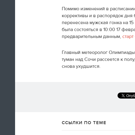
Помимо изменений в расписании
коррективы и в распорядок дня 
перенесена мужская гонка на 15
была состояться в 10:00 17 февра
предварительным данным,
старт
А вот так добираются домой американские
фигуристы
Главный метеоролог Олимпиады
14:35
туман над Сочи рассеется к пол
снова ухудшится.
Только сейчас посмотрел
церемонию закрытия! Наверно,
лучшая церемония за историю
ОИ! Главное, не просто красиво,
а нереально эмоционально!
Алексей Ягудин
ССЫЛКИ ПО ТЕМЕ
14:34