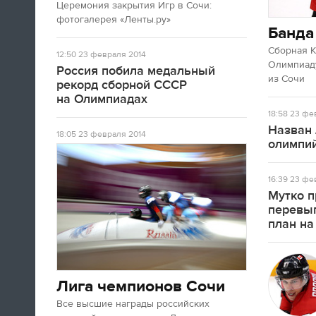
Церемония закрытия Игр в Сочи:
А если вы устали от соревнований за
фотогалерея «Ленты.ру»
последние недели, то вот
текст
про
Банда
неспортивные итоги Олимпиады в
Сочи.
Сборная 
12:50
23 февраля 2014
Олимпиаду
Россия побила медальный
из Сочи
рекорд сборной СССР
09:33
на Олимпиадах
Третьяк сказал, что Олега Знарока в
18:58
23 фев
сборной России не будет.
Назван 
18:05
23 февраля 2014
олимпий
09:13
16:39
23 фев
Мутко п
перевы
план на
Лига чемпионов Сочи
Все высшие награды российских
Салют после церемонии закрытия