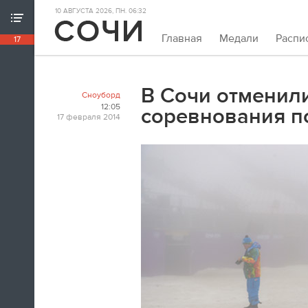
10 АВГУСТА 2026, ПН. 06:32
ХРОНИКА ИГР
Главная
Медали
Распи
17
18:39
Непривычно закрывать олимпийскую
хронику так рано. Но мы и это можем.
В Сочи отменил
Сноуборд
Пока.
12:05
соревнования п
17 февраля 2014
18:32
Я признаюсь, в ходе церемонии
закрытия заплакал. По хоккею.
Владислав Третьяк
18:21