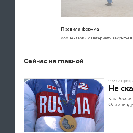
Правила форума
Швед Эрик Карлссон (символическая
Комментарии к материалу закрыты в 
сборная хоккейного турнира) на пути из
Сочи в Оттаву
Сейчас на главной
16:29
Нет сил
00:37
24 февра
Не ска
Юлия Липницкая
Как Росси
Олимпиад
15:26