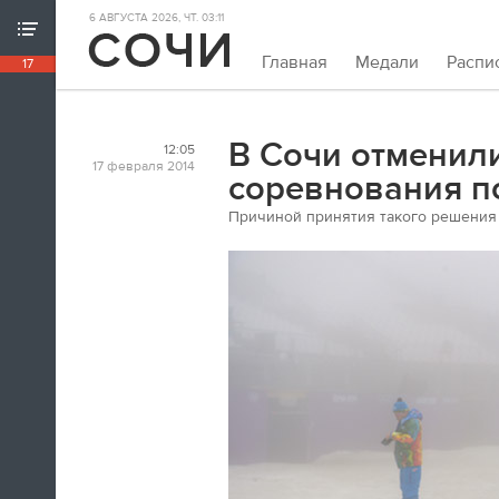
6 АВГУСТА 2026, ЧТ. 03:11
ХРОНИКА ИГР
Главная
Медали
Распи
17
18:39
Непривычно закрывать олимпийскую
хронику так рано. Но мы и это можем.
В Сочи отменил
12:05
Пока.
17 февраля 2014
соревнования п
Причиной принятия такого решения
18:32
Я признаюсь, в ходе церемонии
закрытия заплакал. По хоккею.
Владислав Третьяк
18:21