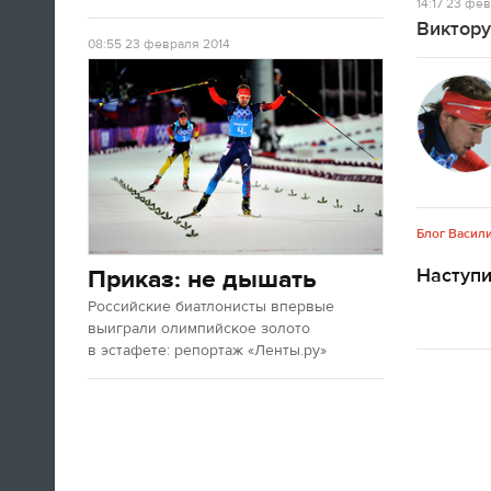
14:17
23 фев
Олимпийских игр. Все очень красиво.
Виктору
08:55
23 февраля 2014
09:05
Доброе утро, дорогие читатели!
«Лента.ру» продолжает вести
олимпийскую хронику, хотя
соревнования уже закончены и
медали разыграны. Но все это не
означает, что в Сочи сегодня ничего
Блог Васил
происходить не будет.
Наступ
Приказ: не дышать
Российские биатлонисты впервые
ЧИТАТЬ ЦЕЛИКОМ
выиграли олимпийское золото
в эстафете: репортаж «Ленты.ру»