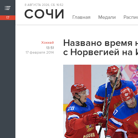
8 АВГУСТА 2026, СБ. 16:52
ХРОНИКА ИГР
Главная
Медали
Распи
17
18:39
Непривычно закрывать олимпийскую
хронику так рано. Но мы и это можем.
Названо время 
Хоккей
Пока.
13:51
с Норвегией на 
17 февраля 2014
18:32
Я признаюсь, в ходе церемонии
закрытия заплакал. По хоккею.
Владислав Третьяк
18:21