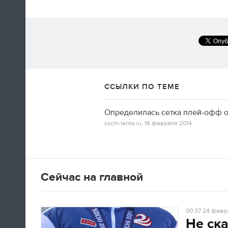
А вот так добираются домой американские
фигуристы
ССЫЛКИ ПО ТЕМЕ
14:35
Определилась сетка плей-офф о
Только сейчас посмотрел
sochi.lenta.ru,
16 февраля 2014
церемонию закрытия! Наверно,
лучшая церемония за историю
ОИ! Главное, не просто красиво,
а нереально эмоционально!
Сейчас на главной
Алексей Ягудин
00:37
24 февра
14:34
Не ска