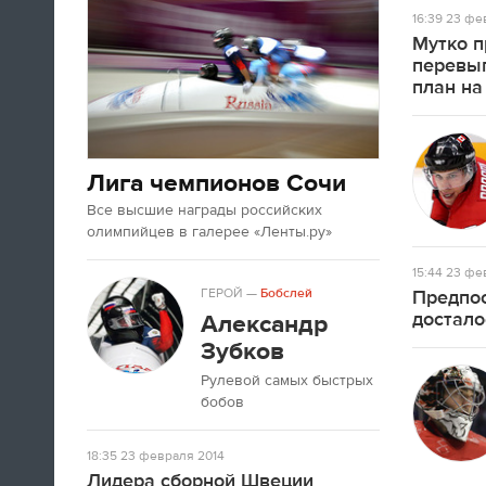
А если вы устали от соревнований за
16:39
23 фев
последние недели, то вот
текст
про
Мутко п
неспортивные итоги Олимпиады в
перевы
Сочи.
план на
09:33
Третьяк сказал, что Олега Знарока в
Лига чемпионов Сочи
сборной России не будет.
Все высшие награды российских
олимпийцев в галерее «Ленты.ру»
09:13
15:44
23 фев
ГЕРОЙ
—
Бобслей
Предпос
достало
Александр
Зубков
Рулевой самых быстрых
бобов
18:35
23 февраля 2014
Салют после церемонии закрытия
Лидера сборной Швеции