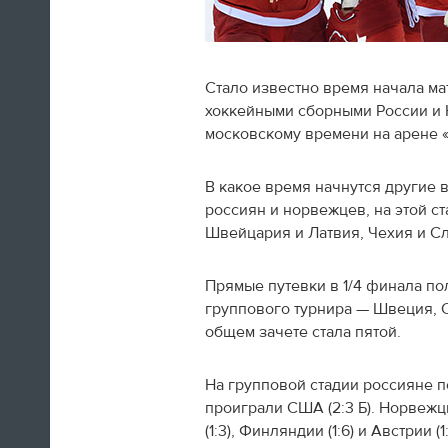
Стало известно время начала ма
хоккейными сборными России и Н
Швед Эрик Карлссон (символическая
московскому времени на арене 
сборная хоккейного турнира) на пути из
Сочи в Оттаву
В какое время начнутся другие 
россиян и норвежцев, на этой с
16:29
Швейцария и Латвия, Чехия и С
Нет сил
Прямые путевки в 1/4 финала п
Юлия Липницкая
группового турнира — Швеция, 
общем зачете стала пятой.
15:26
На групповой стадии россияне по
проиграли США (2:3 Б). Норвежц
(1:3), Финляндии (1:6) и Австрии (1: