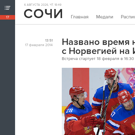
6 АВГУСТА 2026, ЧТ. 18:49
ХРОНИКА ИГР
Главная
Медали
Распи
17
18:39
Непривычно закрывать олимпийскую
хронику так рано. Но мы и это можем.
Названо время 
13:51
Пока.
17 февраля 2014
с Норвегией на 
Встреча стартует 18 февраля в 16:30
18:32
Я признаюсь, в ходе церемонии
закрытия заплакал. По хоккею.
Владислав Третьяк
18:21