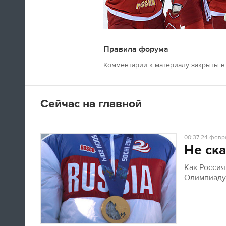
Правила форума
Швед Эрик Карлссон (символическая
Комментарии к материалу закрыты в 
сборная хоккейного турнира) на пути из
Сочи в Оттаву
Сейчас на главной
16:29
Нет сил
00:37
24 февра
Не ска
Юлия Липницкая
Как Росси
Олимпиад
15:26