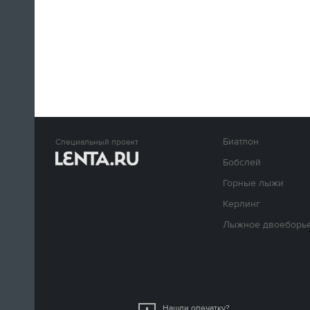
Биатлон
Специальный проект
Бобслей
Горные лыжи
Керлинг
Лыжное двоеборь
Нашли опечатку?