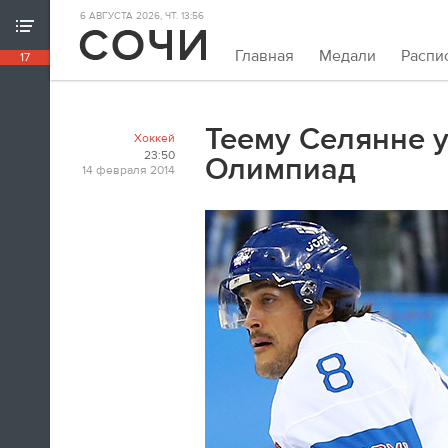
6 АВГУСТА 2026, ЧТ. 13:56
ХРОНИКА ИГР
Главная
Медали
Распи
17
18:39
Непривычно закрывать олимпийскую
хронику так рано. Но мы и это можем.
Теему Селянне 
Хоккей
Пока.
23:50
Олимпиад
14 февраля 2014
18:32
Я признаюсь, в ходе церемонии
закрытия заплакал. По хоккею.
Владислав Третьяк
18:21