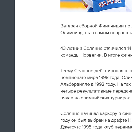
Ветеран сборной Финляндии по 
Олимпиад, став самым возрастны
Швед Эрик Карлссон (символическая
сборная хоккейного турнира) на пути из
Сочи в Оттаву
43-летний Селянне отличился 14 
команды Норвегии. В итоге финн
16:29
Теему Селянне дебютировал в 
Нет сил
чемпионате мира 1998 года. Ол
Альбервилле в 1992 году. На те
Юлия Липницкая
четыре результативные передач
очкам на олимпийских турнирах.
15:26
Селянне начинал карьеру в финск
году он был выбран на драфте 
Джетс» (с 1995 года клуб переи