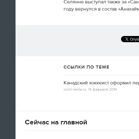
Селянне выступал также за «Сан
году вернулся в состав «Анахайм
А вот так добираются домой американские
фигуристы
14:35
ССЫЛКИ ПО ТЕМЕ
Только сейчас посмотрел
церемонию закрытия! Наверно,
Канадский хоккеист оформил пе
лучшая церемония за историю
sochi.lenta.ru,
14 февраля 2014
ОИ! Главное, не просто красиво,
а нереально эмоционально!
Алексей Ягудин
Сейчас на главной
14:34