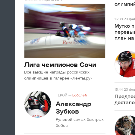
А если вы устали от соревнований за
олимпий
последние недели, то вот
текст
про
неспортивные итоги Олимпиады в
16:39
23 фев
Сочи.
Мутко п
перевы
план на
09:33
Третьяк сказал, что Олега Знарока в
сборной России не будет.
Лига чемпионов Сочи
09:13
Все высшие награды российских
олимпийцев в галерее «Ленты.ру»
15:44
23 фев
ГЕРОЙ
—
Бобслей
Предпос
достало
Александр
Зубков
Рулевой самых быстрых
бобов
Салют после церемонии закрытия