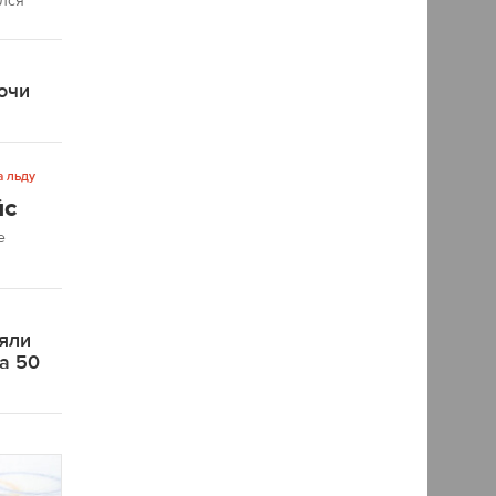
ался
очи
а льду
йс
е
яли
на 50