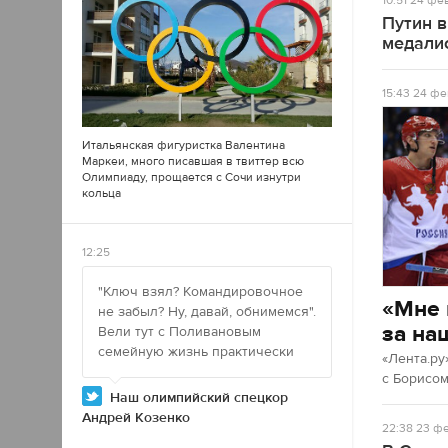
10:51
24 фев
Путин 
медали
15:43
24 фе
Итальянская фигуристка Валентина
Маркеи, много писавшая в
твиттер
всю
Олимпиаду, прощается с Сочи изнутри
кольца
12:25
"Ключ взял? Командировочное
«Мне 
не забыл? Ну, давай, обнимемся".
за на
Вели тут с Поливановым
семейную жизнь практически
«Лента.ру
с Борисо
Наш олимпийский спецкор
Андрей Козенко
22:38
23 фе