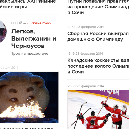
закрылись XXII зимние
Путин похвалил правите
йские игры
за проведение Олимпиа
в Сочи
ГЕРОЙ
—
Лыжные гонки
12:54
23 февраля 2014
Легков,
Сборная России выиграл
Вылегжанин и
домашнюю Олимпиаду
Черноусов
Трое на пьедестале
18:19
23 февраля 2014
Канадские хоккеисты вз
последнее золото Олим
враля 2014
в Сочи
21:00
23 февраля 2014