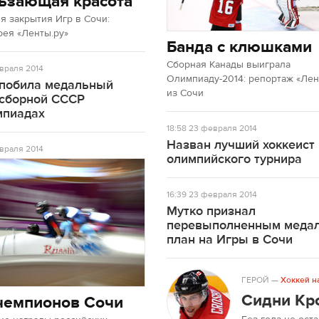
ьзающая красота
 закрытия Игр в Сочи:
рея «Ленты.ру»
Банда с клюшками
Сборная Канады выиграла
враля 2014
Олимпиаду-2014: репортаж «Лен
 побила медальный
из Сочи
 сборной СССР
мпиадах
18:58
23 февраля 2014
Назван лучший хоккеист
враля 2014
олимпийского турнира
16:39
23 февраля 2014
Мутко признал
перевыполненным меда
план на Игры в Сочи
ГЕРОЙ
—
Хоккей н
Сидни Кр
чемпионов Сочи