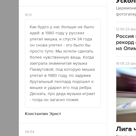
Ускол
Церемония
фотогале
10:11
Как будто у нас больше не было
12:50
23 фе
идей: в 1980 году у русских
Россия
улетал мишка, и спустя 34 года
рекорд
он снова улетел - это было бы
на Оли
просто тупо. Мы хотели сделать
более чувственную вещь. Когда
заиграла знаменитая музыка
18:05
23 фе
Пахмутовой, под которую мишка
улетал в 1980 году, по задумке
брутальный леопард подошел к
мишке и ударил его под ребра.
Дескать, про деда музыка играет
- тогда он загасил пламя.
Константин Эрнст
Лига 
09:54