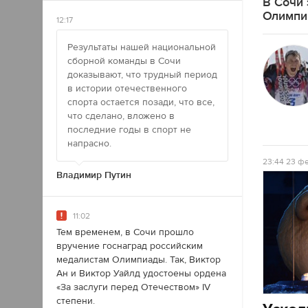
В Сочи 
Олимпи
12:17
Результаты нашей национальной
сборной команды в Сочи
доказывают, что трудный период
в истории отечественного
спорта остается позади, что все,
что сделано, вложено в
последние годы в спорт не
напрасно.
23:44
23 фе
Владимир Путин
11:02
Тем временем, в Сочи прошло
вручение госнаград российским
медалистам Олимпиады. Так, Виктор
Ан и Виктор Уайлд удостоены ордена
«За заслуги перед Отечеством» IV
степени.