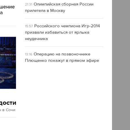
Олимпийская сборная России
21:31
ашение
прилетела в Москву
ра
Российского чемпиона Игр-2014
15:57
призвали избавиться от ярлыка
неудачника
Операцию на позвоночнике
13:16
Плющенко покажут в прямом эфире
дости
 в Сочи