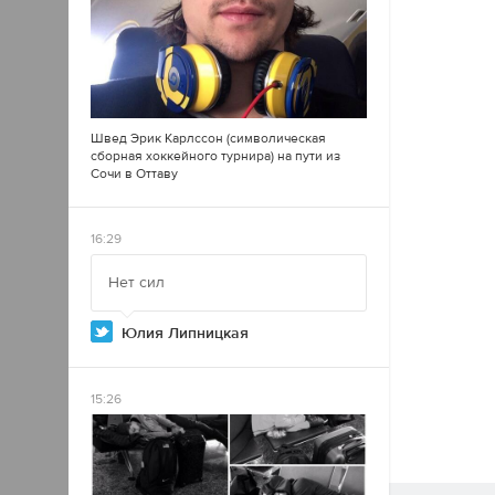
Швед Эрик Карлссон (символическая
сборная хоккейного турнира) на пути из
Сочи в Оттаву
16:29
Нет сил
Юлия Липницкая
15:26