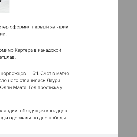
тер оформил первый хет-трик
ии.
омимо Картера в канадской
етцлав.
норвежцев — 6:1. Счет в матче
сле него отличились Лаури
Олли Маата. Гол престижа у
инляндии, обходящая канадцев
нды одержали по две победы.