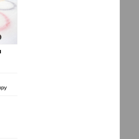
и
иру