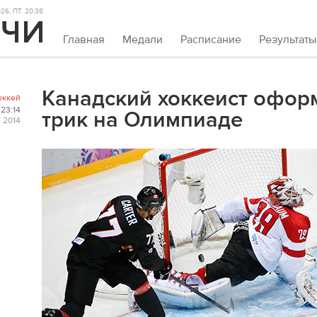
26, ПТ. 20:38
Главная
Медали
Расписание
Результаты
Канадский хоккеист офор
оккей
23:14
трик на Олимпиаде
 2014