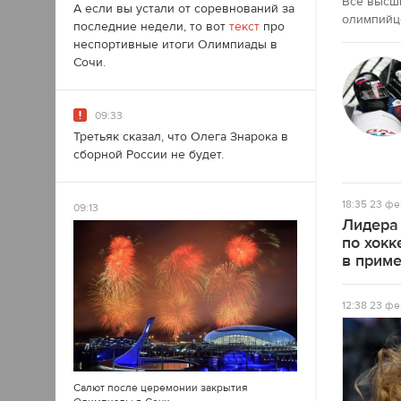
Все высш
А если вы устали от соревнований за
олимпийце
последние недели, то вот
текст
про
неспортивные итоги Олимпиады в
Сочи.
09:33
Третьяк сказал, что Олега Знарока в
сборной России не будет.
18:35
23 фе
09:13
Лидера
по хокк
в прим
12:38
23 фе
Салют после церемонии закрытия