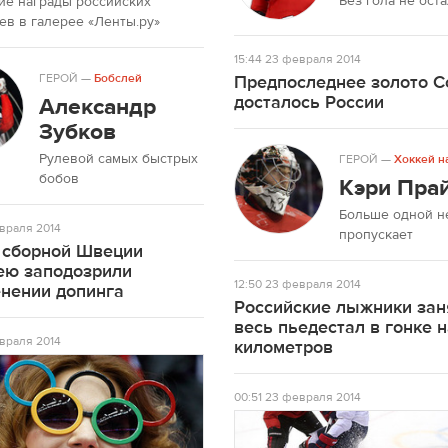
Без гола не ост
ие награды российских
в в галерее «Ленты.ру»
15:44
23 февраля 2014
ГЕРОЙ
—
Бобслей
Предпоследнее золото С
досталось России
Александр
Зубков
Рулевой самых быстрых
ГЕРОЙ
—
Хоккей н
бобов
Кэри Пра
Больше одной н
враля 2014
пропускает
 сборной Швеции
ею заподозрили
12:50
23 февраля 2014
енении допинга
Российские лыжники зан
весь пьедестал в гонке 
враля 2014
километров
00:51
23 февраля 2014