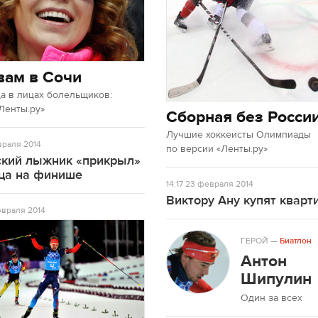
вам в Сочи
а в лицах болельщиков:
Ленты.ру»
Сборная без Росси
Лучшие хоккеисты Олимпиады
раля 2014
по версии «Ленты.ру»
ский лыжник «прикрыл»
ца на финише
14:17
23 февраля 2014
Виктору Ану купят кварт
враля 2014
ГЕРОЙ
—
Биатлон
Антон
Шипулин
Один за всех