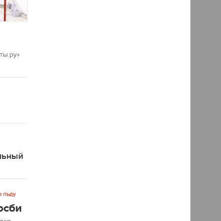
ты.ру»
льный
а льду
осби