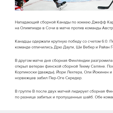
Нападающий сборной Канады по хоккею Джефф Кар
на Олимпиаде в Сочи в матче против команды Австр
Канадцы одержали крупную победу со счетом 6:0. П
команде отличились Дрю Даути, Ши Вебер и Райан Г
В другом матче дня сборная Финляндии разгромила 
открыл ветеран финской сборной Теему Селяне. По
Корпикоски (дважды), Йори Лехтера, Оли Йокинен и 
норвежцев забил Пер-Оге Скредер.
В группе B после двух матчей лидирует сборная Ф
по разнице забитых и пропущенных шайб. Обе кома