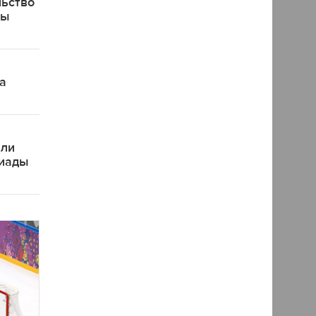
льство
ды
а
яли
пиады