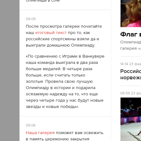
Олимпиады в Сочи
09:09
После просмотра галереи почитайте
Флаг 
наш
итоговый текст
про то, как
российские спортсмены взяли да и
Олимпиад
выиграли домашнюю Олимпиаду.
галерея «
«По сравнению с Играми в Ванкувере
наша команда выиграла в два раза
14:14
23 фев
больше медалей. В четыре раза
Россий
больше, если считать только
норвеж
золотые. Провела свою лучшую
Олимпиаду в истории и подарила
08:55
23 фе
осязаемую надежду на то, что еще
через четыре года у нас будут новые
звезды и новые победы».
09:06
Наша галерея
поможет вам освежить
в память церемонию закрытия