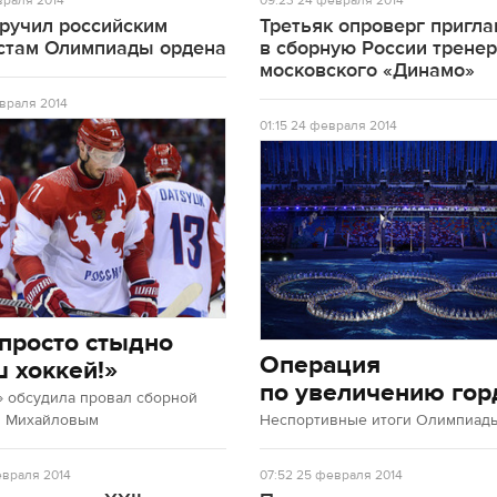
раля 2014
09:23
24 февраля 2014
вручил российским
Третьяк опроверг пригл
стам Олимпиады ордена
в сборную России трене
московского «Динамо»
враля 2014
01:15
24 февраля 2014
просто стыдно
Операция
ш хоккей!»
по увеличению гор
» обсудила провал сборной
м Михайловым
Неспортивные итоги Олимпиады
враля 2014
07:52
25 февраля 2014