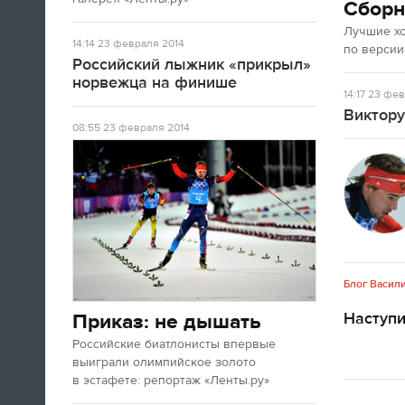
Сборн
Олимпийских игр. Все очень красиво.
Лучшие х
14:14
23 февраля 2014
по версии
Российский лыжник «прикрыл»
09:05
норвежца на финише
Доброе утро, дорогие читатели!
14:17
23 фев
«Лента.ру» продолжает вести
Виктору
олимпийскую хронику, хотя
08:55
23 февраля 2014
соревнования уже закончены и
медали разыграны. Но все это не
означает, что в Сочи сегодня ничего
происходить не будет.
ЧИТАТЬ ЦЕЛИКОМ
Блог Васил
Наступ
Приказ: не дышать
Российские биатлонисты впервые
выиграли олимпийское золото
в эстафете: репортаж «Ленты.ру»