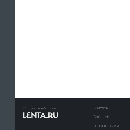
Биатлон
Специальный проект
Бобслей
Горные лыжи