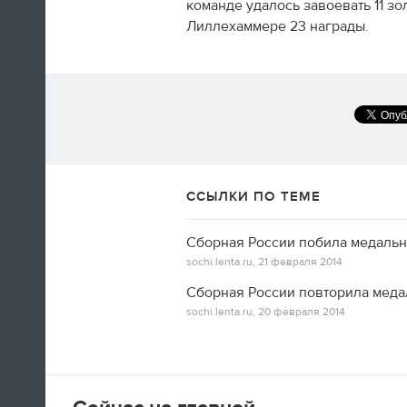
команде удалось завоевать 11 з
Лиллехаммере 23 награды.
А вот так добираются домой американские
фигуристы
14:35
ССЫЛКИ ПО ТЕМЕ
Только сейчас посмотрел
церемонию закрытия! Наверно,
Сборная России побила медаль
лучшая церемония за историю
sochi.lenta.ru,
21 февраля 2014
ОИ! Главное, не просто красиво,
а нереально эмоционально!
Сборная России повторила мед
sochi.lenta.ru,
20 февраля 2014
Алексей Ягудин
14:34