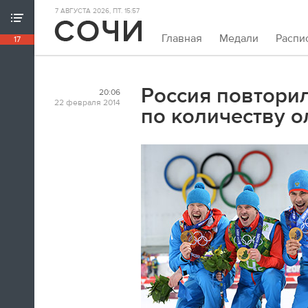
7 АВГУСТА 2026, ПТ. 15:57
ХРОНИКА ИГР
Главная
Медали
Распи
17
18:39
Непривычно закрывать олимпийскую
хронику так рано. Но мы и это можем.
Россия повтори
20:06
Пока.
22 февраля 2014
по количеству 
18:32
Я признаюсь, в ходе церемонии
закрытия заплакал. По хоккею.
Владислав Третьяк
18:21