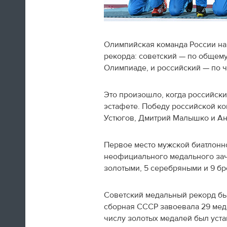
Олимпийская команда России на
рекорда: советский — по общему
Швед Эрик Карлссон (символическая
Олимпиаде, и российский — по 
сборная хоккейного турнира) на пути из
Сочи в Оттаву
Это произошло, когда российски
эстафете. Победу российской к
16:29
Устюгов, Дмитрий Малышко и А
Нет сил
Первое место мужской биатлонн
Юлия Липницкая
неофициального медального заче
золотыми, 5 серебряными и 9 б
15:26
Советский медальный рекорд был 
сборная СССР завоевала 29 меда
числу золотых медалей был уста