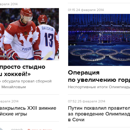
враля 2014
01:15
24 февраля 2014
просто стыдно
Операция
ш хоккей!»
по увеличению гор
» обсудила провал сборной
м Михайловым
Неспортивные итоги Олимпиады
враля 2014
07:52
25 февраля 2014
закрылись XXII зимние
Путин похвалил правите
йские игры
за проведение Олимпиа
в Сочи