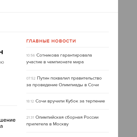
ГЛАВНЫЕ НОВОСТИ
н
Сотникова гарантировала
10:56
юю
участие в чемпионате мира
Путин похвалил правительство
07:52
за проведение Олимпиады в Сочи
Сочи вручили Кубок за терпение
18:12
Олимпийская сборная России
21:31
ашение
прилетела в Москву
ра