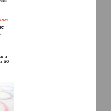
очи
а льду
йс
е
яли
на 50