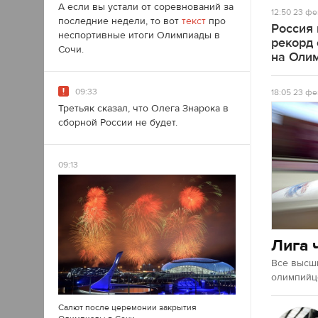
А если вы устали от соревнований за
12:50
23 фе
последние недели, то вот
текст
про
Россия
неспортивные итоги Олимпиады в
рекорд
Сочи.
на Оли
09:33
18:05
23 фе
Третьяк сказал, что Олега Знарока в
сборной России не будет.
09:13
Лига 
Все высш
олимпийце
Салют после церемонии закрытия