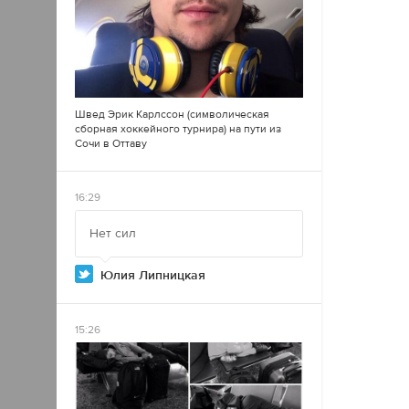
Швед Эрик Карлссон (символическая
сборная хоккейного турнира) на пути из
Сочи в Оттаву
16:29
Нет сил
Юлия Липницкая
15:26