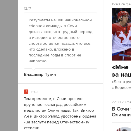
15:43
24 фе
12:17
Результаты нашей национальной
сборной команды в Сочи
доказывают, что трудный период
в истории отечественного
спорта остается позади, что все,
что сделано, вложено в
последние годы в спорт не
напрасно.
«Мне 
за на
Владимир Путин
«Лента.ру
с Борисо
11:02
Тем временем, в Сочи прошло
22:38
23 фе
вручение госнаград российским
В Сочи 
медалистам Олимпиады. Так, Виктор
Олимпи
Ан и Виктор Уайлд удостоены ордена
«За заслуги перед Отечеством» IV
степени.