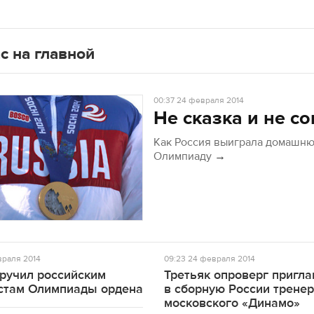
с на главной
00:37
24 февраля 2014
Не сказка и не со
Как Россия выиграла домашн
Олимпиаду
→
раля 2014
09:23
24 февраля 2014
вручил российским
Третьяк опроверг пригл
стам Олимпиады ордена
в сборную России трене
московского «Динамо»