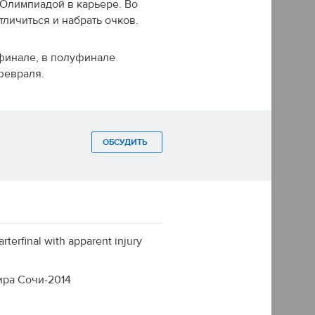
 Олимпиадой в карьере. Во
личиться и набрать очков.
финале, в полуфинале
 февраля.
ОБСУДИТЬ
rterfinal with apparent injury
ира Сочи-2014