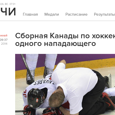
6, ВС. 07:31
Главная
Медали
Расписание
Результаты
Сборная Канады по хокке
оккей
09:37
одного нападающего
 2014