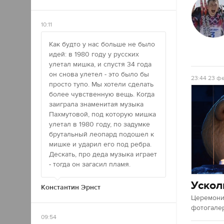
10:11
Как будто у нас больше не было
идей: в 1980 году у русских
улетал мишка, и спустя 34 года
он снова улетел - это было бы
23:44
23 фе
просто тупо. Мы хотели сделать
более чувственную вещь. Когда
заиграла знаменитая музыка
Пахмутовой, под которую мишка
улетал в 1980 году, по задумке
брутальный леопард подошел к
мишке и ударил его под ребра.
Дескать, про деда музыка играет
- тогда он загасил пламя.
Ускол
Константин Эрнст
Церемония
фотогале
09:54