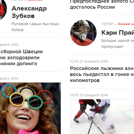
Предпоследнее золото С
досталось России
Александр
Зубков
Рулевой самых быстрых
ГЕРОЙ
—
Хоккей н
бобов
Кэри Пра
Больше одной н
враля 2014
пропускает
 сборной Швеции
ею заподозрили
12:50
23 февраля 2014
енении допинга
Российские лыжники зан
весь пьедестал в гонке 
враля 2014
километров
00:51
23 февраля 2014