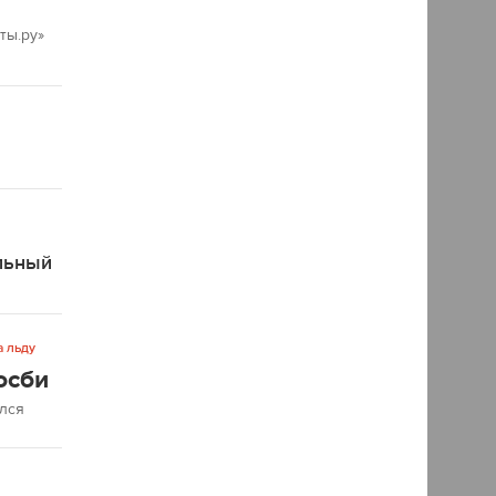
ты.ру»
льный
а льду
осби
ался