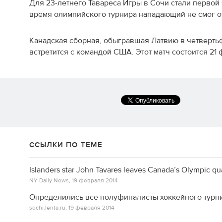
Для 23-летнего Тавареса Игры в Сочи стали первой
время олимпийского турнира нападающий не смог от
Канадская сборная, обыгравшая Латвию в четверть
встретится с командой США. Этот матч состоится 21
ССЫЛКИ ПО ТЕМЕ
Islanders star John Tavares leaves Canada’s Olympic qua
NY Daily News,
19 февраля 2014
Определились все полуфиналисты хоккейного турн
sochi.lenta.ru,
19 февраля 2014