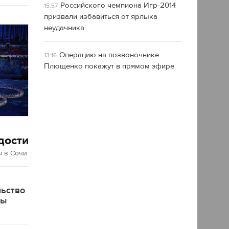
Российского чемпиона Игр-2014
15:57
призвали избавиться от ярлыка
неудачника
Операцию на позвоночнике
13:16
Плющенко покажут в прямом эфире
дости
 в Сочи
льство
ды