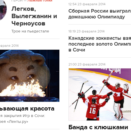
ГЕРОЙ
—
Лыжные гонки
12:54
23 февраля 2014
Легков,
Сборная России выиграл
Вылегжанин и
домашнюю Олимпиаду
Черноусов
Трое на пьедестале
18:19
23 февраля 2014
Канадские хоккеисты вз
последнее золото Олим
враля 2014
в Сочи
21:00
23 февраля 2014
ьзающая красота
 закрытия Игр в Сочи:
рея «Ленты.ру»
Банда с клюшками