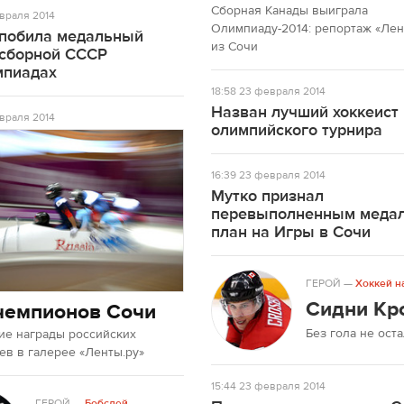
Сборная Канады выиграла
враля 2014
Олимпиаду-2014: репортаж «Лен
 побила медальный
из Сочи
 сборной СССР
мпиадах
18:58
23 февраля 2014
Назван лучший хоккеист
враля 2014
олимпийского турнира
16:39
23 февраля 2014
Мутко признал
перевыполненным меда
план на Игры в Сочи
ГЕРОЙ
—
Хоккей н
Сидни Кр
чемпионов Сочи
Без гола не ост
ие награды российских
в в галерее «Ленты.ру»
15:44
23 февраля 2014
ГЕРОЙ
—
Бобслей