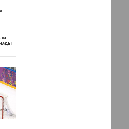
а
яли
пиады