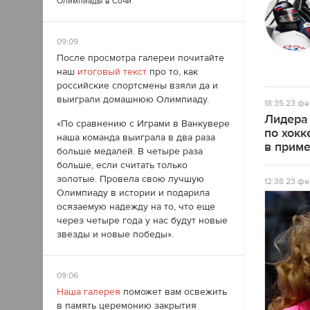
Олимпиады в Сочи
09:09
После просмотра галереи почитайте
наш
итоговый текст
про то, как
российские спортсмены взяли да и
выиграли домашнюю Олимпиаду.
18:35
23 фе
Лидера
«По сравнению с Играми в Ванкувере
по хокк
наша команда выиграла в два раза
в прим
больше медалей. В четыре раза
больше, если считать только
золотые. Провела свою лучшую
12:38
23 фе
Олимпиаду в истории и подарила
осязаемую надежду на то, что еще
через четыре года у нас будут новые
звезды и новые победы».
09:06
Наша галерея
поможет вам освежить
в память церемонию закрытия