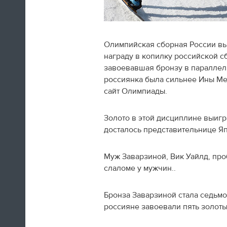
Олимпийская сборная России вы
награду в копилку российской с
Швед Эрик Карлссон (символическая
завоевавшая бронзу в параллел
сборная хоккейного турнира) на пути из
россиянка была сильнее Ины Ме
Сочи в Оттаву
сайт Олимпиады.
16:29
Золото в этой дисциплине выиг
досталось представительнице Яп
Нет сил
Юлия Липницкая
Муж Заварзиной, Вик Уайлд, про
слаломе у мужчин..
15:26
Бронза Заварзиной стала седьмо
россияне завоевали пять золоты