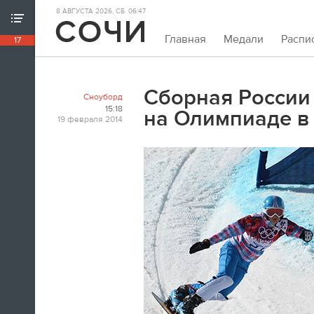
8 АВГУСТА 2026, СБ. 06:47
ХРОНИКА ИГР
Главная
Медали
Распи
17
18:39
Непривычно закрывать олимпийскую
хронику так рано. Но мы и это можем.
Сборная России
Сноуборд
Пока.
15:18
на Олимпиаде в
19 февраля 2014
18:32
Я признаюсь, в ходе церемонии
закрытия заплакал. По хоккею.
Владислав Третьяк
18:21