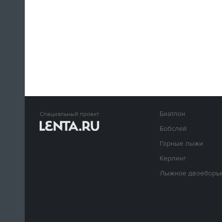
Биатлон
Специальный проект
Бобслей
Горные лыжи
Керлинг
Лыжное двоеборь