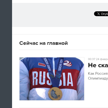
А вот так добираются домой американские
фигуристы
Сейчас на главной
14:35
Только сейчас посмотрел
00:37
24 февра
церемонию закрытия! Наверно,
Не ска
лучшая церемония за историю
ОИ! Главное, не просто красиво,
Как Росси
а нереально эмоционально!
Олимпиад
Алексей Ягудин
14:34