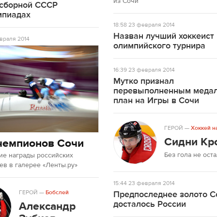
из Сочи
 сборной СССР
мпиадах
18:58
23 февраля 2014
Назван лучший хоккеист
враля 2014
олимпийского турнира
16:39
23 февраля 2014
Мутко признал
перевыполненным меда
план на Игры в Сочи
ГЕРОЙ
—
Хоккей н
Сидни Кр
чемпионов Сочи
Без гола не ост
ие награды российских
в в галерее «Ленты.ру»
15:44
23 февраля 2014
ГЕРОЙ
—
Бобслей
Предпоследнее золото С
досталось России
Александр