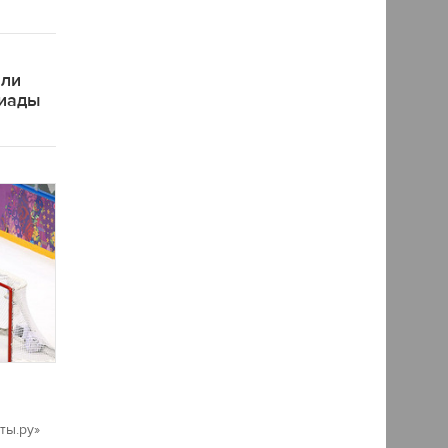
яли
пиады
ты.ру»