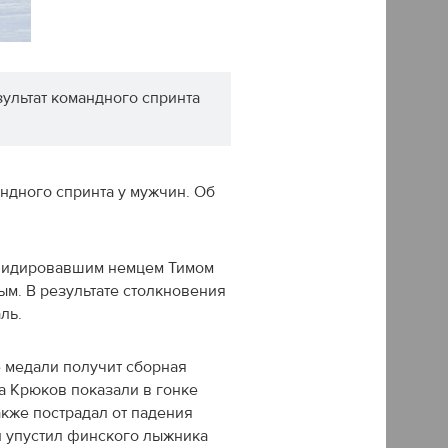
зультат командного спринта
андного спринта у мужчин. Об
лидировавшим немцем Тимом
м. В результате столкновения
ль.
е медали получит сборная
 Крюков показали в гонке
акже пострадал от падения
 и упустил финского лыжника