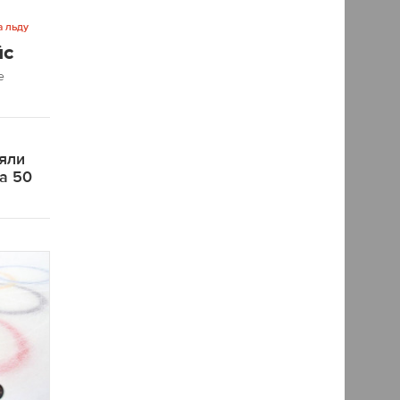
а льду
йс
е
яли
на 50