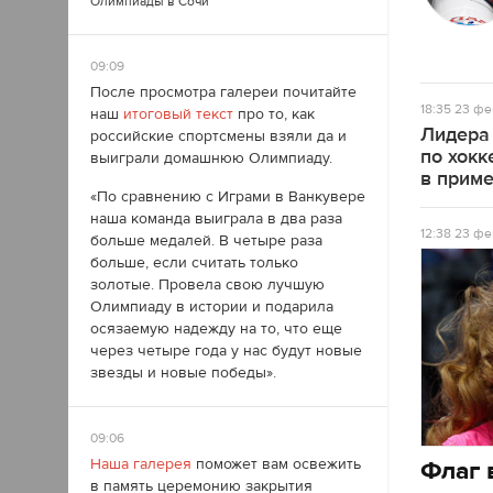
Олимпиады в Сочи
09:09
После просмотра галереи почитайте
18:35
23 фе
наш
итоговый текст
про то, как
Лидера
российские спортсмены взяли да и
по хокк
выиграли домашнюю Олимпиаду.
в прим
«По сравнению с Играми в Ванкувере
наша команда выиграла в два раза
12:38
23 фе
больше медалей. В четыре раза
больше, если считать только
золотые. Провела свою лучшую
Олимпиаду в истории и подарила
осязаемую надежду на то, что еще
через четыре года у нас будут новые
звезды и новые победы».
09:06
Флаг 
Наша галерея
поможет вам освежить
в память церемонию закрытия