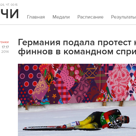
6, ЧТ. 00:15
Главная
Медали
Расписание
Результаты
Германия подала протест 
гонки
17:17
финнов в командном спр
 2014