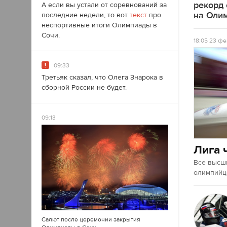
рекорд
А если вы устали от соревнований за
на Оли
последние недели, то вот
текст
про
неспортивные итоги Олимпиады в
Сочи.
18:05
23 фе
09:33
Третьяк сказал, что Олега Знарока в
сборной России не будет.
09:13
Лига 
Все высш
олимпийце
Салют после церемонии закрытия