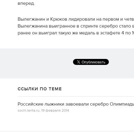
вперед.
Вылегжанин и Крюков лидировали на первом и четв
Вылегжанина выигранное в спринте серебро стало 
ранее он выиграл такую же медаль в эстафете 4 по 
ССЫЛКИ ПО ТЕМЕ
Российские лыжники завоевали серебро Олимпиад
sochi.lenta.ru,
19 февраля 2014