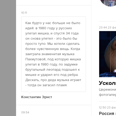
10:11
Как будто у нас больше не было
23:44
23 фе
идей: в 1980 году у русских
улетал мишка, и спустя 34 года
он снова улетел - это было бы
просто тупо. Мы хотели сделать
более чувственную вещь. Когда
заиграла знаменитая музыка
Пахмутовой, под которую мишка
улетал в 1980 году, по задумке
брутальный леопард подошел к
мишке и ударил его под ребра.
Дескать, про деда музыка играет
Ускол
- тогда он загасил пламя.
Церемония
фотогале
Константин Эрнст
12:50
23 фе
09:54
Россия