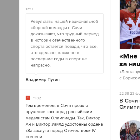
12:17
Результаты нашей национальной
сборной команды в Сочи
доказывают, что трудный период
в истории отечественного
спорта остается позади, что все,
что сделано, вложено в
«Мне 
последние годы в спорт не
за на
напрасно.
«Лента.ру
с Борисо
Владимир Путин
22:38
23 фе
11:02
В Сочи 
Тем временем, в Сочи прошло
Олимпи
вручение госнаград российским
медалистам Олимпиады. Так, Виктор
Ан и Виктор Уайлд удостоены ордена
«За заслуги перед Отечеством» IV
степени.