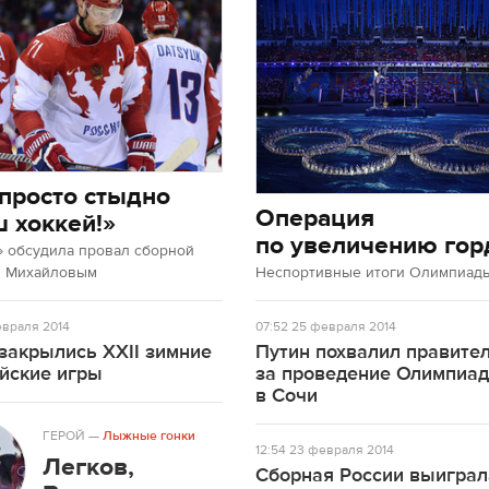
просто стыдно
Операция
ш хоккей!»
по увеличению гор
» обсудила провал сборной
м Михайловым
Неспортивные итоги Олимпиады
враля 2014
07:52
25 февраля 2014
закрылись XXII зимние
Путин похвалил правите
йские игры
за проведение Олимпиа
в Сочи
ГЕРОЙ
—
Лыжные гонки
12:54
23 февраля 2014
Легков,
Сборная России выиграл