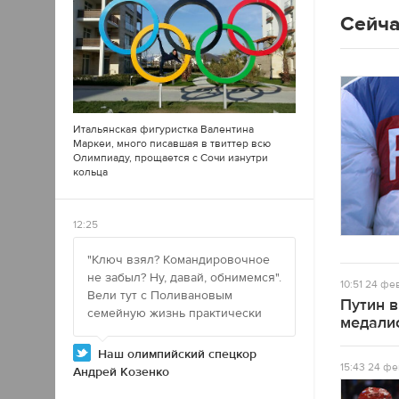
Сейча
Итальянская фигуристка Валентина
Маркеи, много писавшая в
твиттер
всю
Олимпиаду, прощается с Сочи изнутри
кольца
12:25
"Ключ взял? Командировочное
не забыл? Ну, давай, обнимемся".
10:51
24 фев
Вели тут с Поливановым
Путин 
семейную жизнь практически
медали
Наш олимпийский спецкор
15:43
24 фе
Андрей Козенко