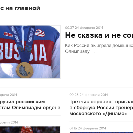
с на главной
00:37
24 февраля 2014
Не сказка и не со
Как Россия выиграла домашн
Олимпиаду
→
раля 2014
09:23
24 февраля 2014
вручил российским
Третьяк опроверг пригл
стам Олимпиады ордена
в сборную России трене
московского «Динамо»
враля 2014
01:15
24 февраля 2014