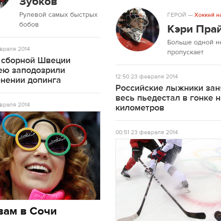
Зубков
Рулевой самых быстрых
ГЕРОЙ
—
Хоккей н
бобов
Кэри Пра
Больше одной н
враля 2014
пропускает
 сборной Швеции
ею заподозрили
12:50
23 февраля 2014
енении допинга
Российские лыжники зан
весь пьедестал в гонке 
враля 2014
километров
00:51
23 февраля 2014
вам в Сочи