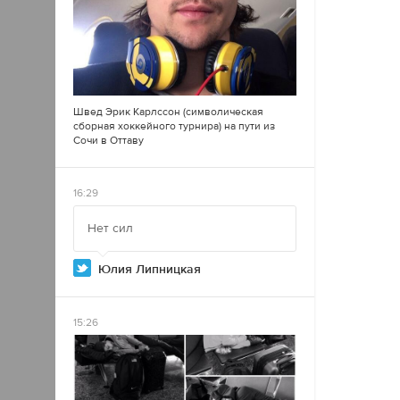
Швед Эрик Карлссон (символическая
сборная хоккейного турнира) на пути из
Сочи в Оттаву
16:29
Нет сил
Юлия Липницкая
15:26