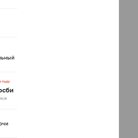
льный
а льду
осби
ался
очи