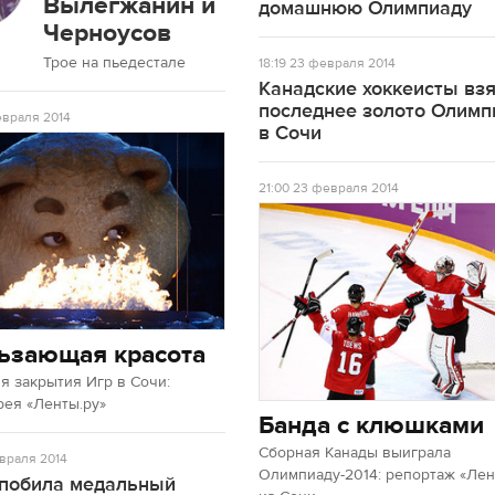
Вылегжанин и
домашнюю Олимпиаду
Черноусов
Трое на пьедестале
18:19
23 февраля 2014
Канадские хоккеисты вз
последнее золото Олим
враля 2014
в Сочи
21:00
23 февраля 2014
ьзающая красота
 закрытия Игр в Сочи:
рея «Ленты.ру»
Банда с клюшками
Сборная Канады выиграла
враля 2014
Олимпиаду-2014: репортаж «Лен
 побила медальный