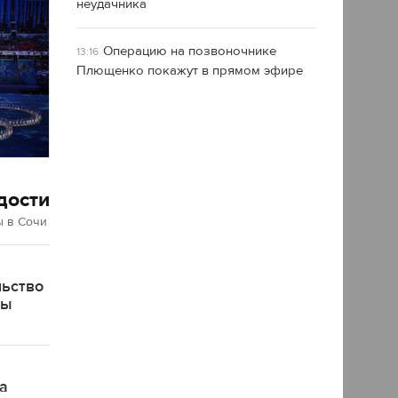
неудачника
Операцию на позвоночнике
13:16
Плющенко покажут в прямом эфире
дости
 в Сочи
льство
ды
а