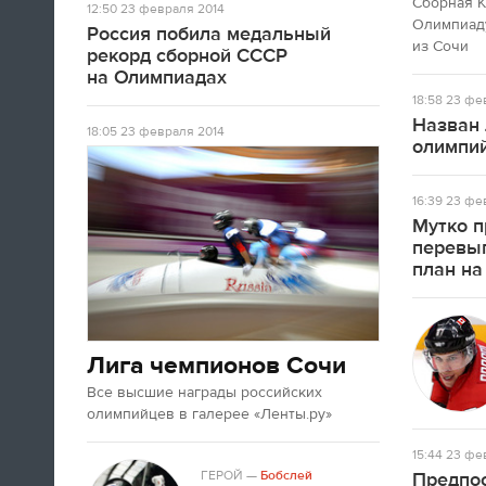
Сборная 
12:50
23 февраля 2014
А если вы устали от соревнований за
Олимпиаду
Россия побила медальный
последние недели, то вот
текст
про
из Сочи
рекорд сборной СССР
неспортивные итоги Олимпиады в
на Олимпиадах
Сочи.
18:58
23 фев
Назван 
18:05
23 февраля 2014
09:33
олимпий
Третьяк сказал, что Олега Знарока в
сборной России не будет.
16:39
23 фев
Мутко п
перевы
09:13
план на
Лига чемпионов Сочи
Все высшие награды российских
олимпийцев в галерее «Ленты.ру»
15:44
23 фев
Салют после церемонии закрытия
ГЕРОЙ
—
Бобслей
Предпос