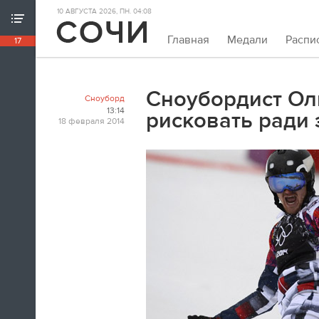
10 АВГУСТА 2026, ПН. 04:08
ХРОНИКА ИГР
Главная
Медали
Распи
17
18:39
Непривычно закрывать олимпийскую
хронику так рано. Но мы и это можем.
Сноубордист Ол
Сноуборд
Пока.
13:14
рисковать ради 
18 февраля 2014
18:32
Я признаюсь, в ходе церемонии
закрытия заплакал. По хоккею.
Владислав Третьяк
18:21