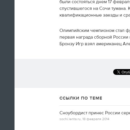
были состояться днем 17 феврал
спустившегося на Сочи тумана. 
квалификационные заезды и сраз
Олимпийским чемпионом стал фр
А вот так добираются домой американские
первая награда сборной России 
фигуристы
Бронзу Игр взял американец Ал
14:35
Только сейчас посмотрел
церемонию закрытия! Наверно,
лучшая церемония за историю
ОИ! Главное, не просто красиво,
а нереально эмоционально!
ССЫЛКИ ПО ТЕМЕ
Алексей Ягудин
Сноубордист принес России сер
sochi.lenta.ru,
18 февраля 2014
14:34