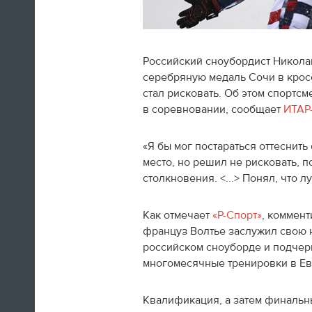
Российский сноубордист Никола
серебряную медаль Сочи в кроссе
Швед Эрик Карлссон (символическая
стал рисковать. Об этом спортсм
сборная хоккейного турнира) на пути из
в соревновании, сообщает
ИТАР
Сочи в Оттаву
«Я бы мог постараться оттеснить
16:29
место, но решил не рисковать, п
столкновения. <...> Понял, что 
Нет сил
Юлия Липницкая
Как отмечает
«Р-Спорт»
, коммент
француз Волтье заслужил свою 
российском сноуборде и подчерк
15:26
многомесячные тренировки в Ев
Квалификация, а затем финальн