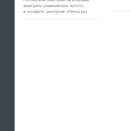
Российские биатлонисты впервые
выиграли олимпийское золото
в эстафете: репортаж «Ленты.ру»