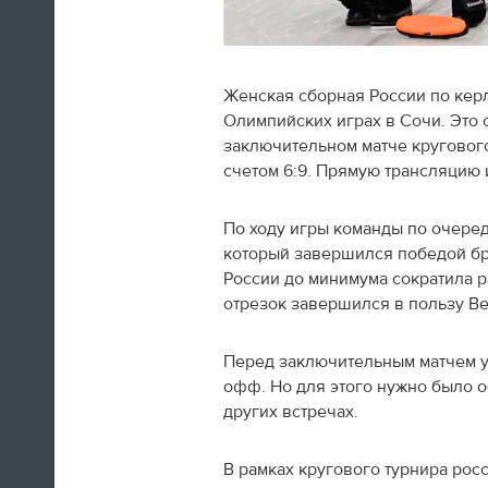
Женская сборная России по кер
Олимпийских играх в Сочи. Это с
Швед Эрик Карлссон (символическая
заключительном матче круговог
сборная хоккейного турнира) на пути из
счетом 6:9. Прямую трансляцию 
Сочи в Оттаву
По ходу игры команды по очеред
16:29
который завершился победой бр
России до минимума сократила р
Нет сил
отрезок завершился в пользу В
Юлия Липницкая
Перед заключительным матчем у
офф. Но для этого нужно было о
15:26
других встречах.
В рамках кругового турнира рос