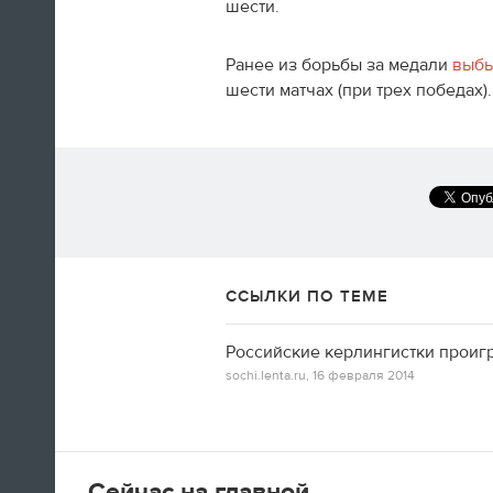
шести.
Ранее из борьбы за медали
выб
шести матчах (при трех победах).
А вот так добираются домой американские
фигуристы
14:35
Только сейчас посмотрел
церемонию закрытия! Наверно,
ССЫЛКИ ПО ТЕМЕ
лучшая церемония за историю
ОИ! Главное, не просто красиво,
а нереально эмоционально!
Российские керлингистки проиг
sochi.lenta.ru,
16 февраля 2014
Алексей Ягудин
14:34
Сейчас на главной