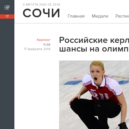
8 АВГУСТА 2026, СБ. 23:38
ХРОНИКА ИГР
Главная
Медали
Распи
17
18:39
Непривычно закрывать олимпийскую
хронику так рано. Но мы и это можем.
Российские кер
Керлинг
Пока.
11:36
шансы на олимп
17 февраля 2014
18:32
Я признаюсь, в ходе церемонии
закрытия заплакал. По хоккею.
Владислав Третьяк
18:21