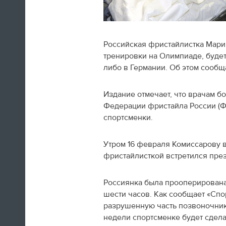
Российская фристайлистка Мари
тренировки на Олимпиаде, будет
Швед Эрик Карлссон (символическая
либо в Германии. Об этом сообщ
сборная хоккейного турнира) на пути из
Сочи в Оттаву
Издание отмечает, что врачам б
Федерации фристайла России (Ф
16:29
спортсменки.
Нет сил
Утром 16 февраля Комиссарову в
Юлия Липницкая
фристайлисткой встретился пре
Россиянка была прооперирована
15:26
шести часов. Как сообщает «Спо
разрушенную часть позвоночник
недели спортсменке будет сдел