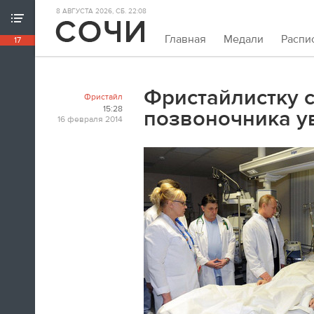
8 АВГУСТА 2026, СБ. 22:08
ХРОНИКА ИГР
Главная
Медали
Распи
17
18:39
Непривычно закрывать олимпийскую
хронику так рано. Но мы и это можем.
Фристайлистку 
Фристайл
Пока.
15:28
позвоночника у
16 февраля 2014
18:32
Я признаюсь, в ходе церемонии
закрытия заплакал. По хоккею.
Владислав Третьяк
18:21