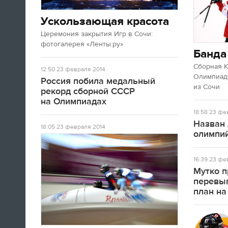
А если вы устали от соревнований за
последние недели, то вот
текст
про
Ускользающая красота
неспортивные итоги Олимпиады в
Церемония закрытия Игр в Сочи:
Сочи.
фотогалерея «Ленты.ру»
Банда
09:33
Сборная 
12:50
23 февраля 2014
Олимпиаду
Третьяк сказал, что Олега Знарока в
Россия побила медальный
из Сочи
сборной России не будет.
рекорд сборной СССР
на Олимпиадах
18:58
23 фев
09:13
Назван 
18:05
23 февраля 2014
олимпий
16:39
23 фев
Мутко п
перевы
план на
Салют после церемонии закрытия