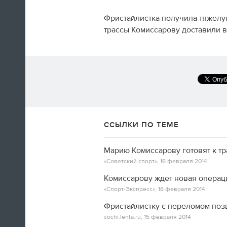
Фристайлистка получила тяжелу
трассы Комиссарову доставили в
А вот так добираются домой американские
фигуристы
14:35
Только сейчас посмотрел
ССЫЛКИ ПО ТЕМЕ
церемонию закрытия! Наверно,
лучшая церемония за историю
ОИ! Главное, не просто красиво,
Марию Комиссарову готовят к тр
а нереально эмоционально!
«Советский спорт»,
16 февраля 2014
Комиссарову ждет новая операц
Алексей Ягудин
«Спорт-Экспресс»,
16 февраля 2014
Фристайлистку с переломом по
14:34
sochi.lenta.ru,
15 февраля 2014