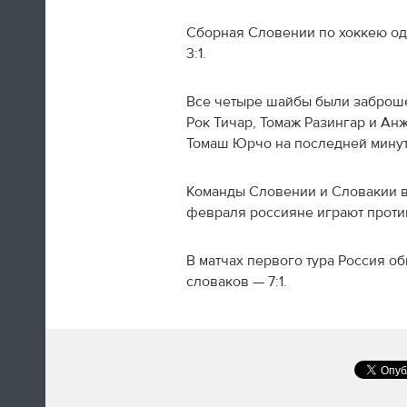
Сборная Словении по хоккею од
3:1.
Все четыре шайбы были заброше
Швед Эрик Карлссон (символическая
Рок Тичар, Томаж Разингар и Ан
сборная хоккейного турнира) на пути из
Томаш Юрчо на последней минут
Сочи в Оттаву
Команды Словении и Словакии вы
16:29
февраля россияне играют прот
Нет сил
В матчах первого тура Россия о
Юлия Липницкая
словаков — 7:1.
15:26