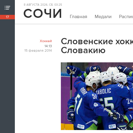
8 АВГУСТА 2026, СБ. 03:25
ХРОНИКА ИГР
Главная
Медали
Распи
17
18:39
Непривычно закрывать олимпийскую
хронику так рано. Но мы и это можем.
Словенские хок
Хоккей
Пока.
14:13
Словакию
15 февраля 2014
18:32
Я признаюсь, в ходе церемонии
закрытия заплакал. По хоккею.
Владислав Третьяк
18:21