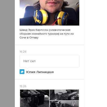
Швед Эрик Карлссон (символическая
сборная хоккейного турнира) на пути из
Сочи в Оттаву
16:29
Нет сил
Юлия Липницкая
15:26