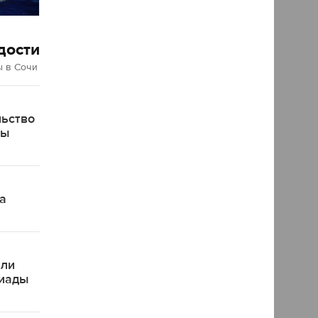
дости
 в Сочи
льство
ды
а
яли
пиады