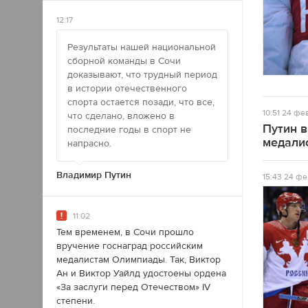
12:17
Результаты нашей национальной
сборной команды в Сочи
доказывают, что трудный период
в истории отечественного
спорта остается позади, что все,
10:51
24 фев
что сделано, вложено в
Путин 
последние годы в спорт не
медали
напрасно.
Владимир Путин
15:43
24 фе
11:02
Тем временем, в Сочи прошло
вручение госнаград российским
медалистам Олимпиады. Так, Виктор
Ан и Виктор Уайлд удостоены ордена
«За заслуги перед Отечеством» IV
степени.