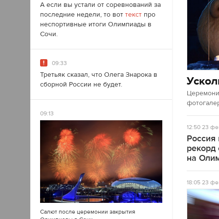
А если вы устали от соревнований за
последние недели, то вот
текст
про
неспортивные итоги Олимпиады в
Сочи.
09:33
Третьяк сказал, что Олега Знарока в
Ускол
сборной России не будет.
Церемония
фотогале
09:13
12:50
23 фе
Россия
рекорд
на Оли
18:05
23 фе
Салют после церемонии закрытия