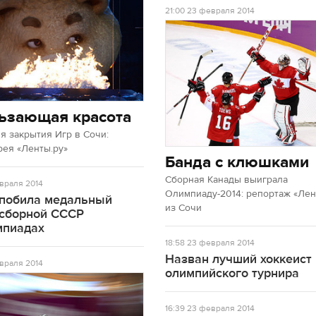
21:00
23 февраля 2014
ьзающая красота
 закрытия Игр в Сочи:
рея «Ленты.ру»
Банда с клюшками
Сборная Канады выиграла
враля 2014
Олимпиаду-2014: репортаж «Лен
 побила медальный
из Сочи
 сборной СССР
мпиадах
18:58
23 февраля 2014
Назван лучший хоккеист
враля 2014
олимпийского турнира
16:39
23 февраля 2014