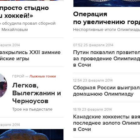
просто стыдно
Операция
ш хоккей!»
по увеличению гор
» обсудила провал сборной
м Михайловым
Неспортивные итоги Олимпиады
враля 2014
07:52
25 февраля 2014
закрылись XXII зимние
Путин похвалил правите
йские игры
за проведение Олимпиа
в Сочи
ГЕРОЙ
—
Лыжные гонки
12:54
23 февраля 2014
Легков,
Сборная России выиграл
Вылегжанин и
домашнюю Олимпиаду
Черноусов
Трое на пьедестале
18:19
23 февраля 2014
Канадские хоккеисты вз
последнее золото Олим
враля 2014
в Сочи