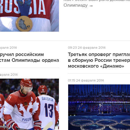
Олимпиаду
→
раля 2014
09:23
24 февраля 2014
вручил российским
Третьяк опроверг пригл
стам Олимпиады ордена
в сборную России трене
московского «Динамо»
враля 2014
01:15
24 февраля 2014