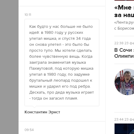
«Мне 
за на
10:11
«Лента.ру
Как будто у нас больше не было
с Борисо
идей: в 1980 году у русских
улетал мишка, и спустя 34 года
22:38
23 фе
он снова улетел - это было бы
В Сочи 
просто тупо. Мы хотели сделать
Олимпи
более чувственную вещь. Когда
заиграла знаменитая музыка
Пахмутовой, под которую мишка
улетал в 1980 году, по задумке
брутальный леопард подошел к
мишке и ударил его под ребра.
Дескать, про деда музыка играет
- тогда он загасил пламя.
Константин Эрнст
23:44
23 фе
09:54