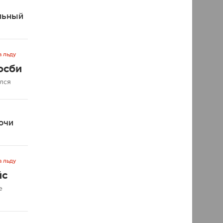
льный
а льду
осби
ался
очи
а льду
йс
е