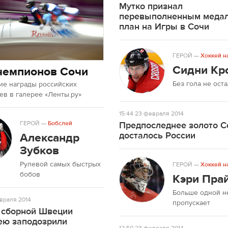
Мутко признал
перевыполненным меда
план на Игры в Сочи
ГЕРОЙ
—
Хоккей н
Сидни Кр
чемпионов Сочи
Без гола не ост
ие награды российских
в в галерее «Ленты.ру»
15:44
23 февраля 2014
ГЕРОЙ
—
Бобслей
Предпоследнее золото С
досталось России
Александр
Зубков
Рулевой самых быстрых
ГЕРОЙ
—
Хоккей н
бобов
Кэри Пра
Больше одной н
враля 2014
пропускает
 сборной Швеции
ею заподозрили