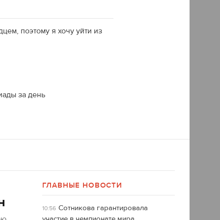
цем, поэтому я хочу уйти из
иады за день
ГЛАВНЫЕ НОВОСТИ
н
Сотникова гарантировала
10:56
юю
участие в чемпионате мира