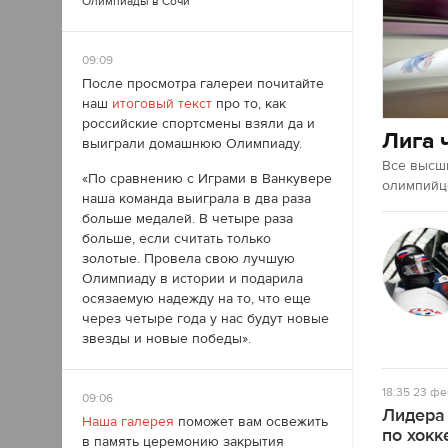
Олимпиады в Сочи
09:09
После просмотра галереи почитайте
наш
итоговый текст
про то, как
российские спортсмены взяли да и
Лига 
выиграли домашнюю Олимпиаду.
Все высш
«По сравнению с Играми в Ванкувере
олимпийце
наша команда выиграла в два раза
больше медалей. В четыре раза
больше, если считать только
золотые. Провела свою лучшую
Олимпиаду в истории и подарила
осязаемую надежду на то, что еще
через четыре года у нас будут новые
звезды и новые победы».
18:35
23 фе
09:06
Лидера
Наша галерея
поможет вам освежить
по хокк
в память церемонию закрытия