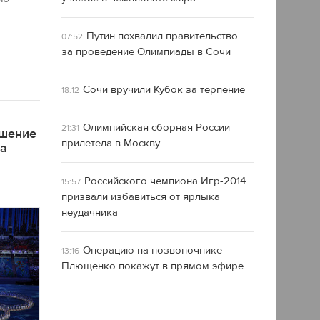
Путин похвалил правительство
07:52
за проведение Олимпиады в Сочи
Сочи вручили Кубок за терпение
18:12
Олимпийская сборная России
21:31
ашение
прилетела в Москву
ра
Российского чемпиона Игр-2014
15:57
призвали избавиться от ярлыка
неудачника
Операцию на позвоночнике
13:16
Плющенко покажут в прямом эфире