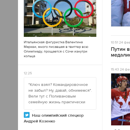
Итальянская фигуристка Валентина
10:51
24 фев
Маркеи, много писавшая в
твиттер
всю
Путин 
Олимпиаду, прощается с Сочи изнутри
медали
кольца
15:43
24 фе
12:25
"Ключ взял? Командировочное
не забыл? Ну, давай, обнимемся".
Вели тут с Поливановым
семейную жизнь практически
Наш олимпийский спецкор
Андрей Козенко