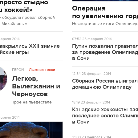
просто стыдно
Операция
ш хоккей!»
по увеличению гор
» обсудила провал сборной
м Михайловым
Неспортивные итоги Олимпиады
враля 2014
07:52
25 февраля 2014
закрылись XXII зимние
Путин похвалил правите
йские игры
за проведение Олимпиа
в Сочи
ГЕРОЙ
—
Лыжные гонки
12:54
23 февраля 2014
Легков,
Сборная России выиграл
Вылегжанин и
домашнюю Олимпиаду
Черноусов
Трое на пьедестале
18:19
23 февраля 2014
Канадские хоккеисты вз
последнее золото Олим
враля 2014
в Сочи
21:00
23 февраля 2014