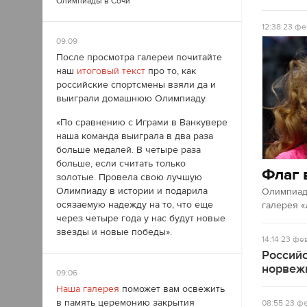
Олимпиады в Сочи
12:38
23 фе
09:09
После просмотра галереи почитайте
наш
итоговый текст
про то, как
российские спортсмены взяли да и
выиграли домашнюю Олимпиаду.
«По сравнению с Играми в Ванкувере
наша команда выиграла в два раза
больше медалей. В четыре раза
больше, если считать только
Флаг 
золотые. Провела свою лучшую
Олимпиаду в истории и подарила
Олимпиад
осязаемую надежду на то, что еще
галерея «
через четыре года у нас будут новые
звезды и новые победы».
14:14
23 фев
Россий
норвеж
09:06
Наша галерея
поможет вам освежить
в память церемонию закрытия
08:55
23 фе