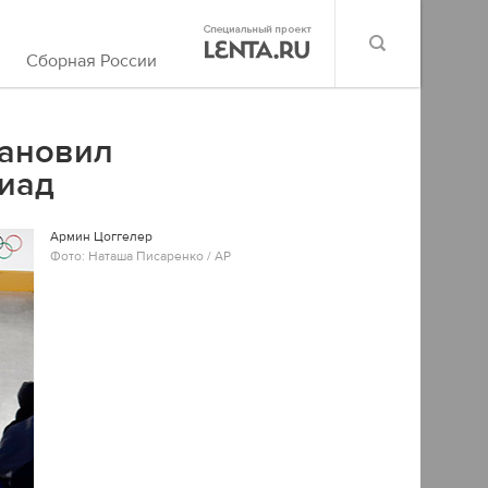
Сборная России
тановил
иад
Армин Цоггелер
Фото: Наташа Писаренко / AP