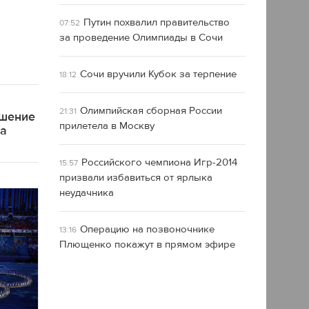
Путин похвалил правительство
07:52
за проведение Олимпиады в Сочи
Сочи вручили Кубок за терпение
18:12
Олимпийская сборная России
21:31
ашение
прилетела в Москву
ра
Российского чемпиона Игр-2014
15:57
призвали избавиться от ярлыка
неудачника
Операцию на позвоночнике
13:16
Плющенко покажут в прямом эфире