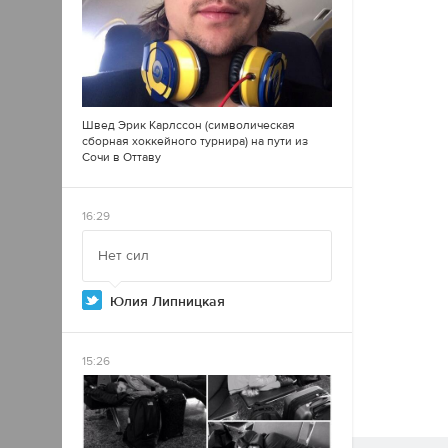
Швед Эрик Карлссон (символическая
сборная хоккейного турнира) на пути из
Сочи в Оттаву
16:29
Нет сил
Юлия Липницкая
15:26