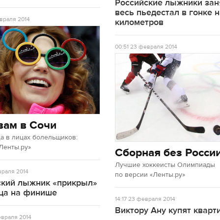
Российские лыжники зан
весь пьедестал в гонке 
враля 2014
километров
00:51
23 февраля 2014
вам в Сочи
а в лицах болельщиков:
Ленты.ру»
Сборная без Росси
Лучшие хоккеисты Олимпиады
раля 2014
по версии «Ленты.ру»
ский лыжник «прикрыл»
ца на финише
14:17
23 февраля 2014
Виктору Ану купят кварт
враля 2014