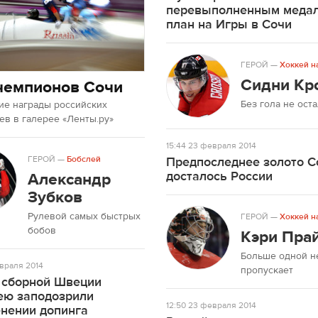
перевыполненным меда
план на Игры в Сочи
ГЕРОЙ
—
Хоккей н
Сидни Кр
чемпионов Сочи
Без гола не ост
ие награды российских
в в галерее «Ленты.ру»
15:44
23 февраля 2014
ГЕРОЙ
—
Бобслей
Предпоследнее золото С
досталось России
Александр
Зубков
Рулевой самых быстрых
ГЕРОЙ
—
Хоккей н
бобов
Кэри Пра
Больше одной н
враля 2014
пропускает
 сборной Швеции
ею заподозрили
12:50
23 февраля 2014
енении допинга