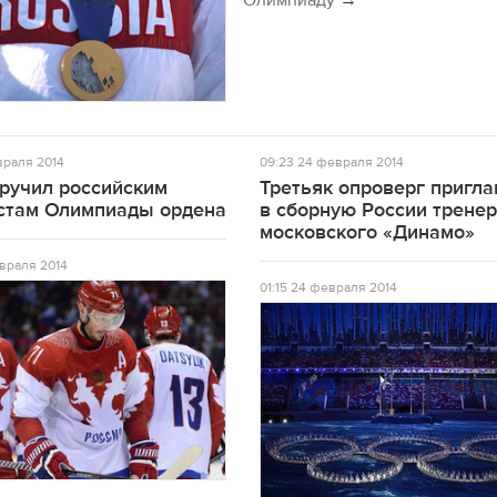
Олимпиаду
раля 2014
09:23
24 февраля 2014
вручил российским
Третьяк опроверг пригл
стам Олимпиады ордена
в сборную России трене
московского «Динамо»
враля 2014
01:15
24 февраля 2014