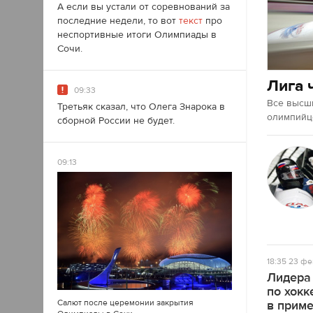
А если вы устали от соревнований за
последние недели, то вот
текст
про
неспортивные итоги Олимпиады в
Сочи.
Лига 
09:33
Все высш
Третьяк сказал, что Олега Знарока в
олимпийце
сборной России не будет.
09:13
18:35
23 фе
Лидера
по хокк
Салют после церемонии закрытия
в прим