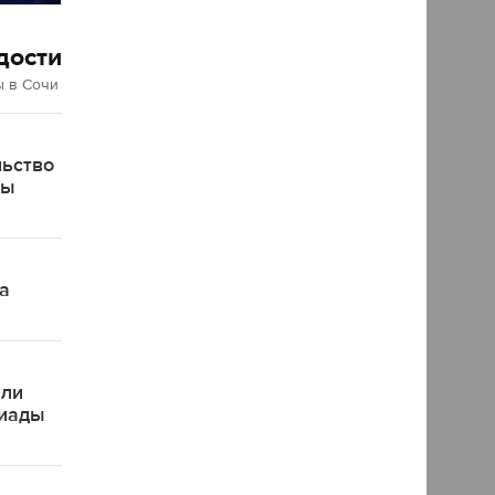
дости
 в Сочи
льство
ды
а
яли
пиады