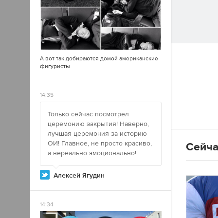
А вот так добираются домой американские
фигуристы
14:35
Только сейчас посмотрел
церемонию закрытия! Наверно,
лучшая церемония за историю
ОИ! Главное, не просто красиво,
Сейча
а нереально эмоционально!
Алексей Ягудин
14:34