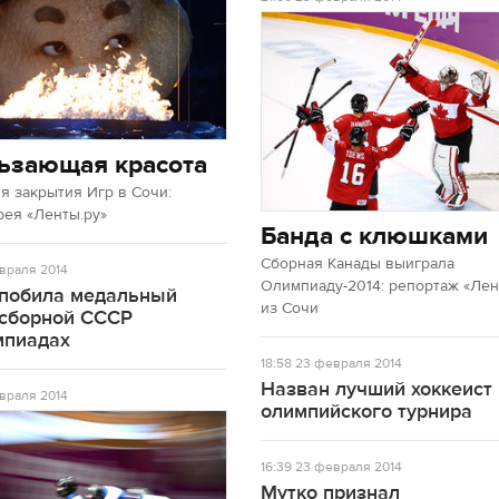
ьзающая красота
 закрытия Игр в Сочи:
рея «Ленты.ру»
Банда с клюшками
Сборная Канады выиграла
враля 2014
Олимпиаду-2014: репортаж «Лен
 побила медальный
из Сочи
 сборной СССР
мпиадах
18:58
23 февраля 2014
Назван лучший хоккеист
враля 2014
олимпийского турнира
16:39
23 февраля 2014
Мутко признал