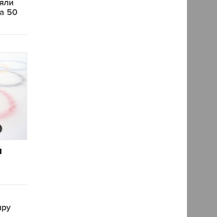
яли
на 50
и
иру