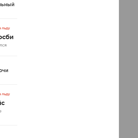
льный
а льду
осби
ался
очи
а льду
йс
е