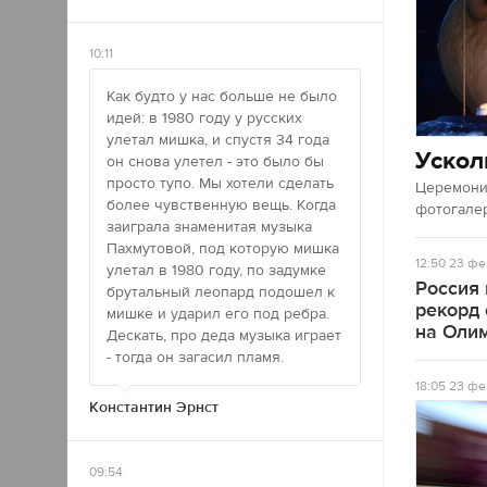
10:11
Как будто у нас больше не было
идей: в 1980 году у русских
улетал мишка, и спустя 34 года
Ускол
он снова улетел - это было бы
просто тупо. Мы хотели сделать
Церемония
более чувственную вещь. Когда
фотогале
заиграла знаменитая музыка
Пахмутовой, под которую мишка
12:50
23 фе
улетал в 1980 году, по задумке
Россия
брутальный леопард подошел к
рекорд
мишке и ударил его под ребра.
на Оли
Дескать, про деда музыка играет
- тогда он загасил пламя.
18:05
23 фе
Константин Эрнст
09:54