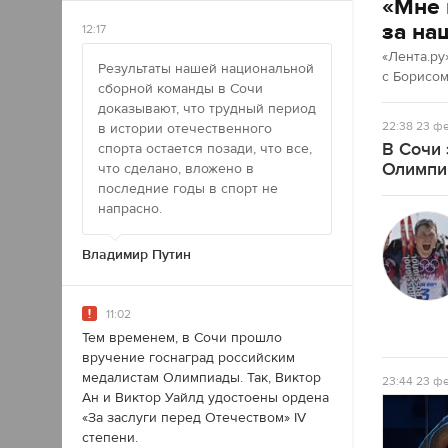
«Мне 
за на
12:17
«Лента.ру
Результаты нашей национальной
с Борисо
сборной команды в Сочи
доказывают, что трудный период
22:38
23 фе
в истории отечественного
В Сочи 
спорта остается позади, что все,
Олимпи
что сделано, вложено в
последние годы в спорт не
напрасно.
Владимир Путин
11:02
Тем временем, в Сочи прошло
вручение госнаград российским
медалистам Олимпиады. Так, Виктор
23:44
23 фе
Ан и Виктор Уайлд удостоены ордена
«За заслуги перед Отечеством» IV
степени.