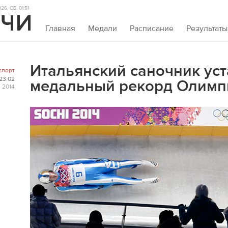
6, СБ. 01:51
Главная
Медали
Расписание
Результаты
Итальянский саночник ус
спорт
23:02
медальный рекорд Олимп
 2014