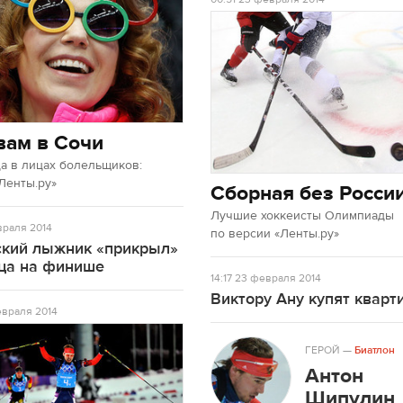
вам в Сочи
а в лицах болельщиков:
Ленты.ру»
Сборная без Росси
Лучшие хоккеисты Олимпиады
раля 2014
по версии «Ленты.ру»
ский лыжник «прикрыл»
ца на финише
14:17
23 февраля 2014
Виктору Ану купят кварт
враля 2014
ГЕРОЙ
—
Биатлон
Антон
Шипулин