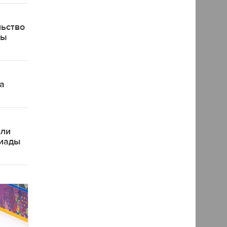
льство
ды
а
яли
пиады