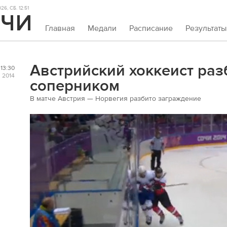
6, СБ. 12:51
Главная
Медали
Расписание
Результаты
Австрийский хоккеист раз
13:30
 2014
соперником
В матче Австрия — Норвегия разбито заграждение