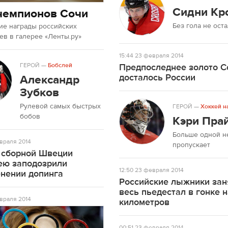
Сидни Кр
чемпионов Сочи
Без гола не ост
ие награды российских
в в галерее «Ленты.ру»
15:44
23 февраля 2014
ГЕРОЙ
—
Бобслей
Предпоследнее золото С
досталось России
Александр
Зубков
Рулевой самых быстрых
ГЕРОЙ
—
Хоккей н
бобов
Кэри Пра
Больше одной н
враля 2014
пропускает
 сборной Швеции
ею заподозрили
12:50
23 февраля 2014
енении допинга
Российские лыжники зан
весь пьедестал в гонке 
враля 2014
километров
00:51
23 февраля 2014