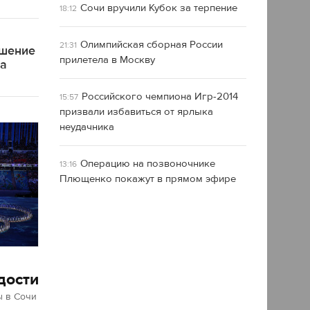
Сочи вручили Кубок за терпение
18:12
Олимпийская сборная России
21:31
ашение
прилетела в Москву
ра
Российского чемпиона Игр-2014
15:57
призвали избавиться от ярлыка
неудачника
Операцию на позвоночнике
13:16
Плющенко покажут в прямом эфире
дости
 в Сочи