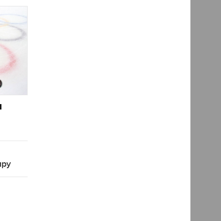
и
иру