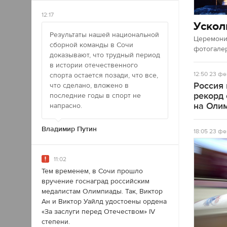
12:17
Ускол
Результаты нашей национальной
Церемония
сборной команды в Сочи
фотогале
доказывают, что трудный период
в истории отечественного
12:50
23 фе
спорта остается позади, что все,
Россия
что сделано, вложено в
рекорд
последние годы в спорт не
на Оли
напрасно.
Владимир Путин
18:05
23 фе
11:02
Тем временем, в Сочи прошло
вручение госнаград российским
медалистам Олимпиады. Так, Виктор
Ан и Виктор Уайлд удостоены ордена
«За заслуги перед Отечеством» IV
степени.