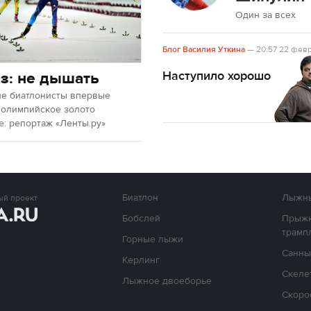
Один за всех
Блог Василия Уткина
20:57
22 февр
Наступило хорошо
з: не дышать
ие биатлонисты впервые
 олимпийское золото
е: репортаж «Ленты.ру»
Биатлон
Лыжны
ый проект
Бобслей
Прыжк
трамп
Горные лыжи
Санны
Керлинг
Скеле
Лыжное двоеборье
Скоро