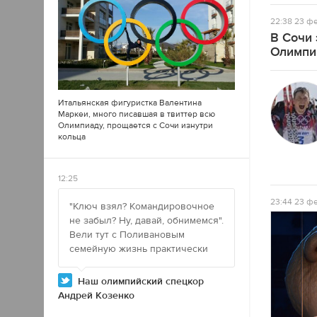
22:38
23 фе
В Сочи 
Олимпи
Итальянская фигуристка Валентина
Маркеи, много писавшая в
твиттер
всю
Олимпиаду, прощается с Сочи изнутри
кольца
12:25
23:44
23 фе
"Ключ взял? Командировочное
не забыл? Ну, давай, обнимемся".
Вели тут с Поливановым
семейную жизнь практически
Наш олимпийский спецкор
Андрей Козенко