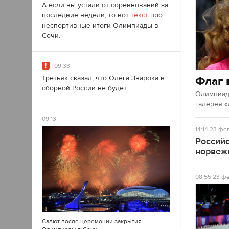
А если вы устали от соревнований за
последние недели, то вот
текст
про
неспортивные итоги Олимпиады в
Сочи.
09:33
Флаг 
Третьяк сказал, что Олега Знарока в
сборной России не будет.
Олимпиад
галерея «
09:13
14:14
23 фев
Россий
норвеж
08:55
23 фе
Салют после церемонии закрытия