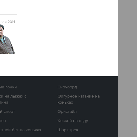
аля 2014
е гонки
Сноуборд
и на лыжах с
Фигурное катание на
лина
коньках
й спорт
Фристайл
тон
Хоккей на льду
стной бег на коньках
Шорт-трек