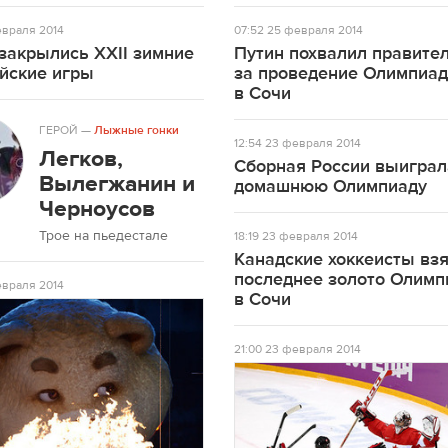
враля 2014
07:52
25 февраля 2014
закрылись XXII зимние
Путин похвалил правите
йские игры
за проведение Олимпиа
в Сочи
ГЕРОЙ
—
Лыжные гонки
12:54
23 февраля 2014
Легков,
Сборная России выиграл
Вылегжанин и
домашнюю Олимпиаду
Черноусов
Трое на пьедестале
18:19
23 февраля 2014
Канадские хоккеисты вз
последнее золото Олим
враля 2014
в Сочи
21:00
23 февраля 2014