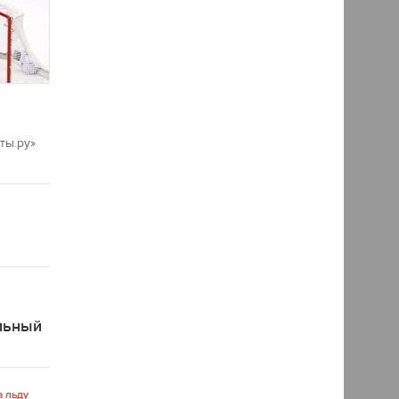
ты.ру»
льный
а льду