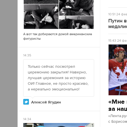
10:51
24 фев
Путин 
медали
А вот так добираются домой американские
фигуристы
15:43
24 фе
14:35
Только сейчас посмотрел
церемонию закрытия! Наверно,
лучшая церемония за историю
ОИ! Главное, не просто красиво,
а нереально эмоционально!
«Мне 
Алексей Ягудин
за на
«Лента.ру
14:34
с Борисо