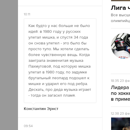
Лига 
10:11
Все высш
олимпийце
Как будто у нас больше не было
идей: в 1980 году у русских
улетал мишка, и спустя 34 года
он снова улетел - это было бы
просто тупо. Мы хотели сделать
более чувственную вещь. Когда
заиграла знаменитая музыка
Пахмутовой, под которую мишка
улетал в 1980 году, по задумке
брутальный леопард подошел к
18:35
23 фе
мишке и ударил его под ребра.
Лидера
Дескать, про деда музыка играет
по хокк
- тогда он загасил пламя.
в прим
Константин Эрнст
12:38
23 фе
09:54