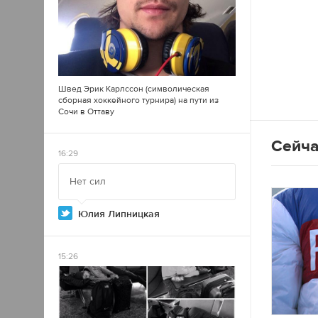
Швед Эрик Карлссон (символическая
сборная хоккейного турнира) на пути из
Сочи в Оттаву
Сейча
16:29
Нет сил
Юлия Липницкая
15:26