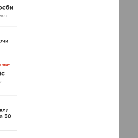
осби
ался
очи
а льду
йс
е
яли
на 50