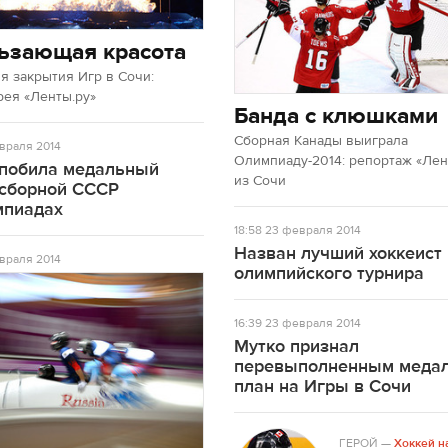
ьзающая красота
 закрытия Игр в Сочи:
рея «Ленты.ру»
Банда с клюшками
Сборная Канады выиграла
враля 2014
Олимпиаду-2014: репортаж «Лен
 побила медальный
из Сочи
 сборной СССР
мпиадах
18:58
23 февраля 2014
Назван лучший хоккеист
враля 2014
олимпийского турнира
16:39
23 февраля 2014
Мутко признал
перевыполненным меда
план на Игры в Сочи
ГЕРОЙ
—
Хоккей н