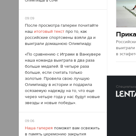
Олимпиады в Сочи
09:09
После просмотра галереи почитайте
наш
итоговый текст
про то, как
Прика
российские спортсмены взяли да и
Российск
выиграли домашнюю Олимпиаду.
выиграли
в эстафет
«По сравнению с Играми в Ванкувере
наша команда выиграла в два раза
больше медалей. В четыре раза
больше, если считать только
золотые. Провела свою лучшую
Олимпиаду в истории и подарила
Специальн
осязаемую надежду на то, что еще
через четыре года у нас будут новые
звезды и новые победы».
09:06
Наша галерея
поможет вам освежить
в память церемонию закрытия