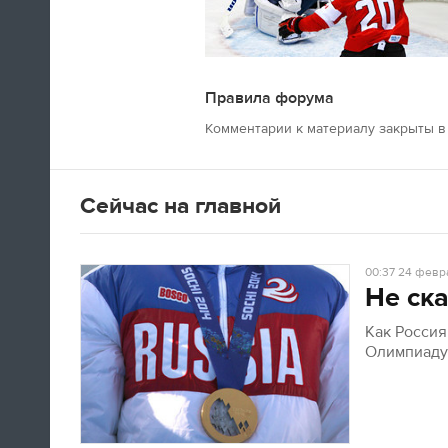
Правила форума
Швед Эрик Карлссон (символическая
Комментарии к материалу закрыты в 
сборная хоккейного турнира) на пути из
Сочи в Оттаву
Сейчас на главной
16:29
Нет сил
00:37
24 февра
Не ска
Юлия Липницкая
Как Росси
Олимпиад
15:26