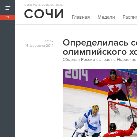
9 АВГУСТА 2026, ВС. 08:07
ХРОНИКА ИГР
Главная
Медали
Распи
17
18:39
Непривычно закрывать олимпийскую
хронику так рано. Но мы и это можем.
Определилась с
23:32
Пока.
16 февраля 2014
олимпийского х
Сборная России сыграет с Норвегие
18:32
Я признаюсь, в ходе церемонии
закрытия заплакал. По хоккею.
Владислав Третьяк
18:21