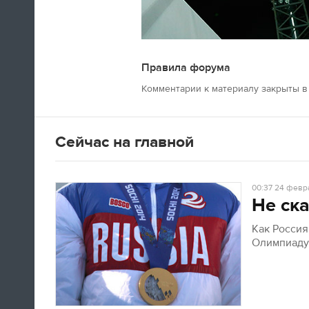
Правила форума
Швед Эрик Карлссон (символическая
Комментарии к материалу закрыты в 
сборная хоккейного турнира) на пути из
Сочи в Оттаву
Сейчас на главной
16:29
Нет сил
00:37
24 февра
Не ска
Юлия Липницкая
Как Росси
Олимпиад
15:26