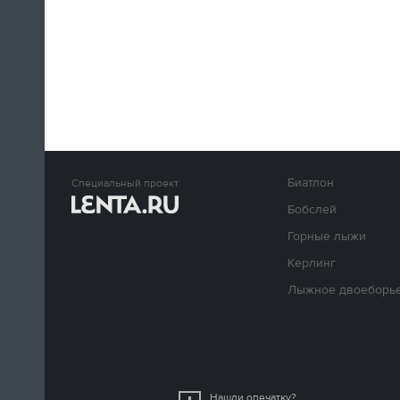
Биатлон
Специальный проект
Бобслей
Горные лыжи
Керлинг
Лыжное двоеборь
Нашли опечатку?