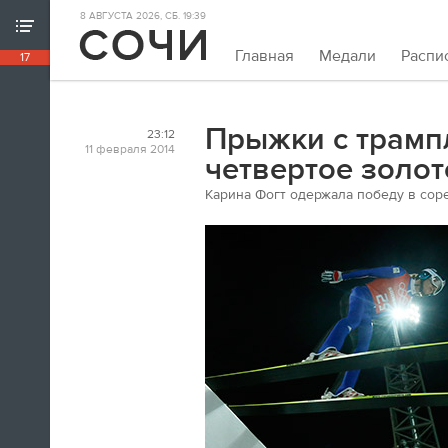
8 АВГУСТА 2026, СБ. 19:39
ХРОНИКА ИГР
Главная
Медали
Распи
17
18:39
Непривычно закрывать олимпийскую
хронику так рано. Но мы и это можем.
Прыжки с трамп
23:12
Пока.
11 февраля 2014
четвертое золот
Карина Фогт одержала победу в сор
18:32
Я признаюсь, в ходе церемонии
закрытия заплакал. По хоккею.
Владислав Третьяк
18:21