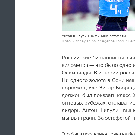
Антон Шипулин на финише эстафеты
Швед Эрик Карлссон (символическая
Фото: Vianney Thibaut / Agence Zoom / Gett
сборная хоккейного турнира) на пути из
Сочи в Оттаву
Российские биатлонисты выиг
километра — это было одно 
16:29
Олимпиады. В истории росси
Нет сил
Ни одного золота в Сочи наш
норвежец Уле-Эйнар Бьорнд
Юлия Липницкая
должен был показать класс.
огневых рубежах, отставание
15:26
лидеры Антон Шипулин вышел
мы выиграли. За эстафетой 
Это была последняя гонка на би