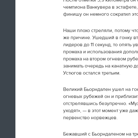
После отметки 5,9 километра он 
чемпиона Ванкувера в эстафете,
финишу он немного сократил этот
Наши плохо стреляли, потому чт
же причине. Ушедший в гонку вт
лидеров до 11 секунд, то опять 
Итальянская фигуристка Валентина
Маркеи, много писавшая в
твиттер
всю
промаха и использования дополн
Олимпиаду, прощается с Сочи изнутри
промаха на втором огневом рубеж
кольца
занимать очередь на канатную 
Устюгов остался третьим.
12:25
Великий Бьорндален ушел на гон
"Ключ взял? Командировочное
не забыл? Ну, давай, обнимемся".
огневых рубежей он и приблизит
Вели тут с Поливановым
отстрелявшись безупречно. «Муж
семейную жизнь практически
уходят», — в этот момент уже д
первенство норвежцев.
Наш олимпийский спецкор
Андрей Козенко
Бежавший с Бьорндаленом на тр