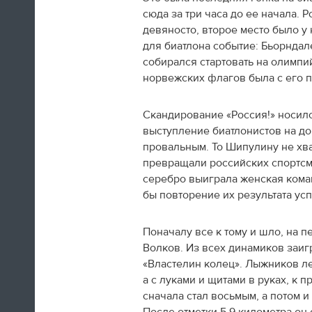
сюда за три часа до ее начала.
девяносто, второе место было у
для биатлона событие: Бьорндал
собирался стартовать на олимпи
норвежских флагов была с его п
А вот так добираются домой американские
фигуристы
Скандирование «Россия!» носил
выступление биатлонистов на д
14:35
провальным. То Шипулину не хва
превращали российских спортсм
Только сейчас посмотрел
церемонию закрытия! Наверно,
серебро выиграла женская коман
лучшая церемония за историю
бы повторение их результата усп
ОИ! Главное, не просто красиво,
а нереально эмоционально!
Поначалу все к тому и шло, на 
Волков. Из всех динамиков заиг
Алексей Ягудин
«Властелин колец». Лыжников ле
а с луками и щитами в руках, к 
14:34
сначала стал восьмым, а потом 