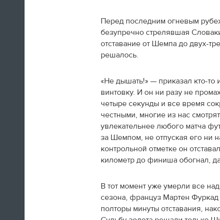
А если вы устали от соревнований за
последние недели, то вот
текст
про
Перед последним огневым рубеж
неспортивные итоги Олимпиады в
безупречно стрелявшая Словак
Сочи.
отставание от Шемпа до двух-тр
решалось.
09:33
Третьяк сказал, что Олега Знарока в
«Не дышать!» — приказал кто-то 
сборной России не будет.
винтовку. И он ни разу не прома
четыре секунды и все время сок
09:13
честными, многие из нас смотрят
увлекательнее любого матча фу
за Шемпом, не отпуская его ни 
контрольной отметке он отстава
километр до финиша обогнал, да
В тот момент уже умерли все на
сезона, француз Мартен Фуркад п
полторы минуты отставания, на
Салют после церемонии закрытия