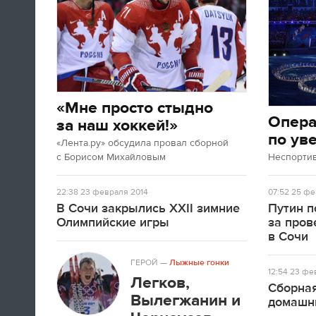
«Мне просто стыдно
Опер
за наш хоккей!»
по ув
«Лента.ру» обсудила провал сборной
с Борисом Михайловым
Неспорти
22:38
23 февраля 2014
07:52
25 фе
В Сочи закрылись XXII зимние
Путин п
Олимпийские игры
за про
в Сочи
ГЕРОЙ
—
Лыжные гонки
12:54
23 фев
Легков,
Сборная
Вылегжанин и
домашн