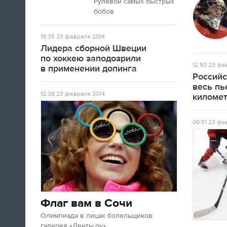
Рулевой самых быстрых
бобов
18:35
23 февраля 2014
Лидера сборной Швеции
по хоккею заподозрили
12:50
23 фев
в применении допинга
Российс
весь пь
12:38
23 февраля 2014
киломе
00:51
23 фев
Флаг вам в Сочи
Олимпиада в лицах болельщиков:
галерея «Ленты.ру»