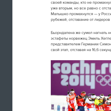
своей команды, кто не промахну
12:17
уже вторым, но все равно с отс
Малышко промахнулся — у Росси
Результаты нашей национальной
рубежей, отставание от лидеров
сборной команды в Сочи
доказывают, что трудный период
в истории отечественного
Бьорндалена же сумел нагнать н
спорта остается позади, что все,
эстафеты норвежец Эмиль Хегле
что сделано, вложено в
представителем Германии Симо
последние годы в спорт не
свой этап, отставая на 16,6 секун
напрасно.
Владимир Путин
11:02
Тем временем, в Сочи прошло
вручение госнаград российским
медалистам Олимпиады. Так, Виктор
Ан и Виктор Уайлд удостоены ордена
«За заслуги перед Отечеством» IV
степени.