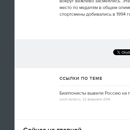
вокруг вежливо засмеялись. Эт
Олимпийских игр. Все очень красиво.
место по медалям в общем олимп
спортсмены добивались в 1994 г
09:05
Доброе утро, дорогие читатели!
«Лента.ру» продолжает вести
олимпийскую хронику, хотя
соревнования уже закончены и
медали разыграны. Но все это не
означает, что в Сочи сегодня ничего
происходить не будет.
ССЫЛКИ ПО ТЕМЕ
ЧИТАТЬ ЦЕЛИКОМ
Биатлонисты вывели Россию на п
sochi.lenta.ru,
22 февраля 2014
Сейчас на главной