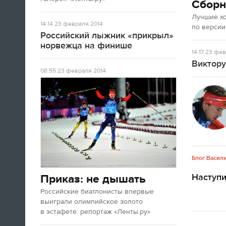
Сборн
Лучшие х
14:14
23 февраля 2014
по версии
Российский лыжник «прикрыл»
норвежца на финише
14:17
23 фев
Виктору
08:55
23 февраля 2014
Блог Васил
Наступ
Приказ: не дышать
Российские биатлонисты впервые
выиграли олимпийское золото
в эстафете: репортаж «Ленты.ру»