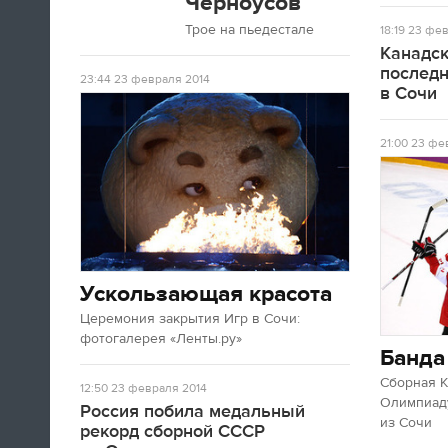
Черноусов
Трое на пьедестале
18:19
23 фев
Канадск
послед
23:44
23 февраля 2014
в Сочи
21:00
23 фев
Ускользающая красота
Церемония закрытия Игр в Сочи:
фотогалерея «Ленты.ру»
Банда
Сборная 
12:50
23 февраля 2014
Олимпиаду
Россия побила медальный
из Сочи
рекорд сборной СССР