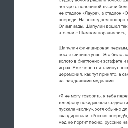
Судьбу золота решали только Ши
Олимпиады в Сочи
четыре с половиной тысячи бол
не стадион «Лаура», а стадион 
09:09
впереди. На последнем повороте,
После просмотра галереи почитайте
Олимпиады, Шипулин вошел так н
наш
итоговый текст
про то, как
что они с Шемпом поравнялись, н
российские спортсмены взяли да и
выиграли домашнюю Олимпиаду.
Шипулин финишировал первым, з
«По сравнению с Играми в Ванкувере
после финиша упав. Это было з
наша команда выиграла в два раза
золото в биатлонной эстафете и 
больше медалей. В четыре раза
играх. Уже через пять минут пос
больше, если считать только
золотые. Провела свою лучшую
церемония, как тут принято, а 
Олимпиаду в истории и подарила
награждениями медалями.
осязаемую надежду на то, что еще
через четыре года у нас будут новые
«Я не могу говорить, я тебе пер
звезды и новые победы».
телефону покидающая стадион ж
пускала «волну», хотя обычно дл
09:06
скандировали: «Россия вперед!»
Наша галерея
поможет вам освежить
мед не портит песню, русские на 
в память церемонию закрытия