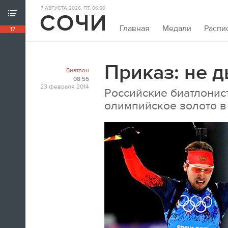
7 АВГУСТА 2026, ПТ. 06:50
ХРОНИКА ИГР
Главная
Медали
Распи
17
18:39
Непривычно закрывать олимпийскую
хронику так рано. Но мы и это можем.
Приказ: не 
Биатлон
Пока.
08:55
23 февраля 2014
Российские биатлонис
18:32
олимпийское золото в 
Я признаюсь, в ходе церемонии
закрытия заплакал. По хоккею.
Владислав Третьяк
18:21