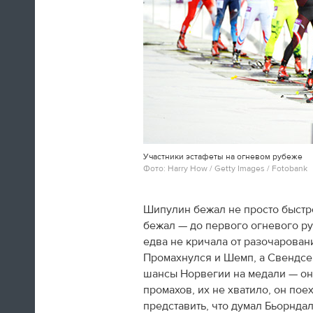
10:11
Как будто у нас больше не было
идей: в 1980 году у русских
улетал мишка, и спустя 34 года
он снова улетел - это было бы
просто тупо. Мы хотели сделать
более чувственную вещь. Когда
заиграла знаменитая музыка
Участники эстафеты на огневом рубеже
Пахмутовой, под которую мишка
Фото: Harry How / Getty Images / Fotobank
улетал в 1980 году, по задумке
брутальный леопард подошел к
мишке и ударил его под ребра.
Шипулин бежал не просто быстро
Дескать, про деда музыка играет
бежал — до первого огневого ру
- тогда он загасил пламя.
едва не кричала от разочаровани
Промахнулся и Шемп, а Свендсе
Константин Эрнст
шансы Норвегии на медали — он
промахов, их не хватило, он по
09:54
представить, что думал Бьорндал