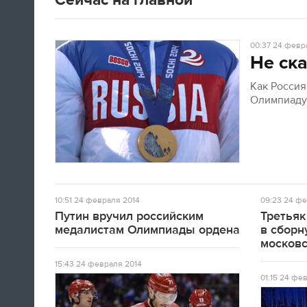
00:37
24 февра
Не ска
Как Росси
Олимпиад
10:51
24 февраля 2014
09:23
24 фе
Путин вручил российским
Третьяк
медалистам Олимпиады ордена
в сборн
московс
15:43
24 февраля 2014
01:15
24 фев