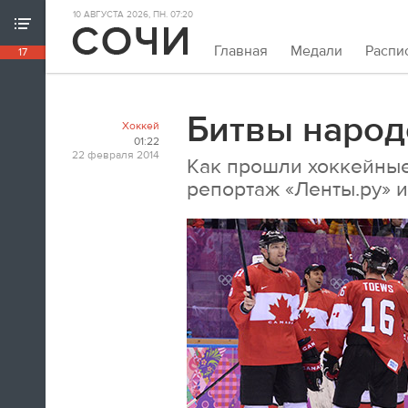
10 АВГУСТА 2026, ПН. 07:20
ХРОНИКА ИГР
Главная
Медали
Распи
17
18:39
Непривычно закрывать олимпийскую
хронику так рано. Но мы и это можем.
Битвы народ
Хоккей
Пока.
01:22
22 февраля 2014
Как прошли хоккейны
18:32
репортаж «Ленты.ру» 
Я признаюсь, в ходе церемонии
закрытия заплакал. По хоккею.
Владислав Третьяк
18:21