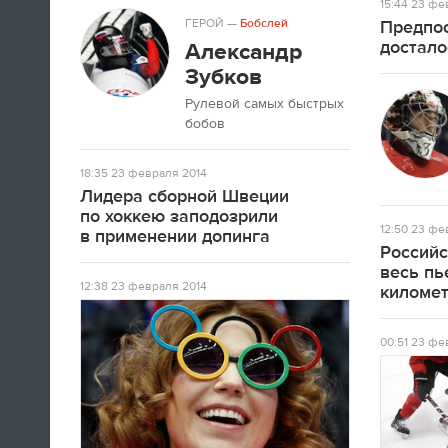
15:44
23 фев
ГЕРОЙ
—
Бобслей
Предпос
достало
Александр
Зубков
Рулевой самых быстрых
бобов
18:35
23 февраля 2014
Лидера сборной Швеции
по хоккею заподозрили
12:50
23 фев
в применении допинга
Российс
весь пь
12:38
23 февраля 2014
киломе
00:51
23 фев