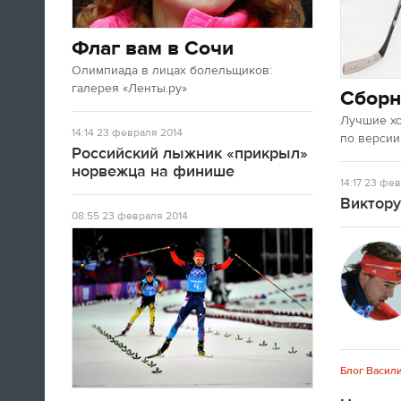
Флаг вам в Сочи
Олимпиада в лицах болельщиков:
галерея «Ленты.ру»
Сборн
Лучшие х
14:14
23 февраля 2014
по версии
Российский лыжник «прикрыл»
норвежца на финише
14:17
23 фев
Виктору
08:55
23 февраля 2014
Блог Васил