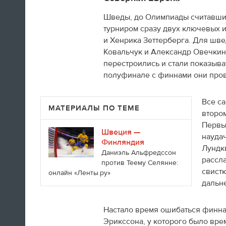
Шведы, до Олимпиады считавшие
турниром сразу двух ключевых и
и Хенрика Зеттерберга. Для шве
Ковальчук и Александр Овечкин 
А вот так добираются домой американские
перестроились и стали показыват
фигуристы
полуфинале с финнами они пров
14:35
Все с
МАТЕРИАЛЫ ПО ТЕМЕ
второ
Только сейчас посмотрел
Первы
церемонию закрытия! Наверно,
Швеция —
науда
лучшая церемония за историю
Финляндия
Лундкв
ОИ! Главное, не просто красиво,
Даниэль Альфредссон
а нереально эмоционально!
рассла
против Теему Селянне:
свистк
онлайн «Ленты.ру»
Алексей Ягудин
дальн
Настало время ошибаться финнам
14:34
Эрикссона, у которого было врем