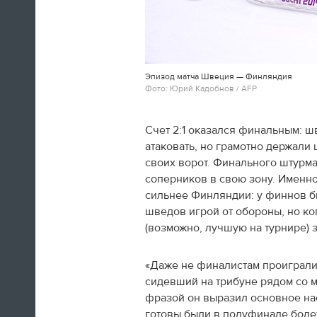
12:17
Результаты нашей национальной
сборной команды в Сочи
доказывают, что трудный период
Эпизод матча Швеция — Финляндия
Фото: Юрий Кадобнов / AFP
в истории отечественного
спорта остается позади, что все,
что сделано, вложено в
Счет 2:1 оказался финальным: ш
последние годы в спорт не
атаковать, но грамотно держали
напрасно.
своих ворот. Финального штурма
соперников в свою зону. Именно
Владимир Путин
сильнее Финляндии: у финнов бы
шведов игрой от обороны, но ког
11:02
(возможно, лучшую на турнире) з
Тем временем, в Сочи прошло
вручение госнаград российским
«Даже не финалистам проиграли»
медалистам Олимпиады. Так, Виктор
сидевший на трибуне рядом со м
Ан и Виктор Уайлд удостоены ордена
«За заслуги перед Отечеством» IV
фразой он выразил основное нас
степени.
готовы были в полуфинале болет