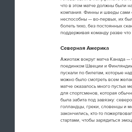
что в этом матче должны были н
компания. Финны и шведы сами с
10:11
неспособны — во-первых, их был
болеть тихо, без постоянных ска
Как будто у нас больше не было
идей: в 1980 году у русских
поддерживая команду разве что
улетал мишка, и спустя 34 года
он снова улетел - это было бы
Северная Америка
просто тупо. Мы хотели сделать
более чувственную вещь. Когда
Ажиотаж вокруг матча Канада — 
заиграла знаменитая музыка
поединком Швеции и Финляндии.
Пахмутовой, под которую мишка
пускали по билетам, которые на
улетал в 1980 году, по задумке
брутальный леопард подошел к
можно было смотреть всем желаю
мишке и ударил его под ребра.
матче оказалось много пустых м
Дескать, про деда музыка играет
для спортсменов, которая обычно
- тогда он загасил пламя.
была забита под завязку: север
голландцы, греки, словенцы и м
Константин Эрнст
закончились, кто-то пожертвов
стартами, чтобы зарядиться эмо
09:54