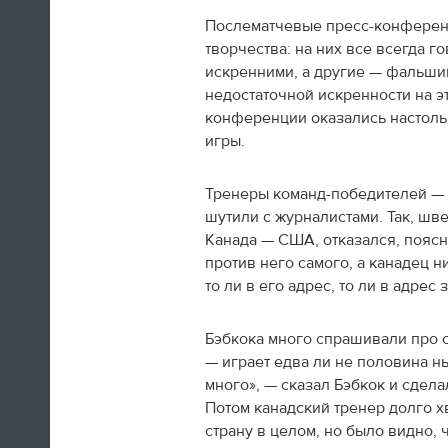
Послематчевые пресс-конферен
творчества: на них все всегда г
искренними, а другие — фальш
недостаточной искренности на эт
конференции оказались настоль
игры.
Тренеры команд-победителей — 
шутили с журналистами. Так, шве
Канада — США, отказался, поясн
против него самого, а канадец н
то ли в его адрес, то ли в адрес
Бэбкока много спрашивали про с
— играет едва ли не половина н
много», — сказал Бэбкок и сдел
Потом канадский тренер долго х
страну в целом, но было видно, ч