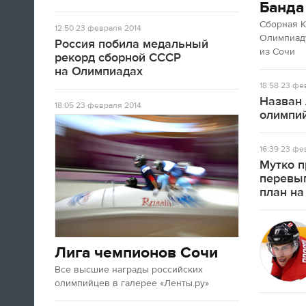
Банда
Сборная 
12:50
23 февраля 2014
Олимпиаду
Россия побила медальный
из Сочи
рекорд сборной СССР
на Олимпиадах
18:58
23 фев
Назван 
18:05
23 февраля 2014
олимпий
16:39
23 фев
Мутко п
перевы
план на
Лига чемпионов Сочи
Все высшие награды российских
олимпийцев в галерее «Ленты.ру»