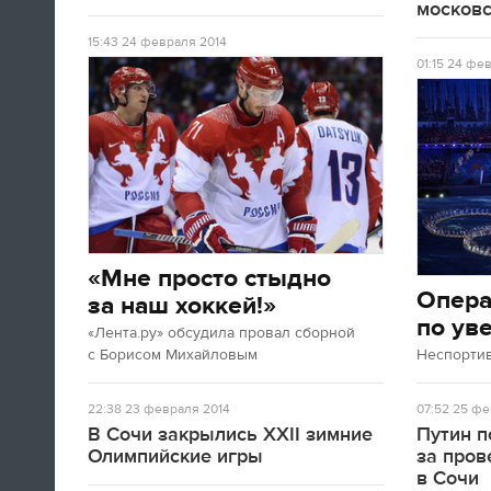
московс
15:43
24 февраля 2014
01:15
24 фев
«Мне просто стыдно
Опер
за наш хоккей!»
по ув
«Лента.ру» обсудила провал сборной
с Борисом Михайловым
Неспорти
22:38
23 февраля 2014
07:52
25 фе
В Сочи закрылись XXII зимние
Путин п
Олимпийские игры
за про
в Сочи