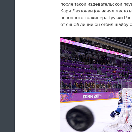
после такой издевательской пау
Кари Лехтонен (он занял место 
основного голкипера Туукки Рас
от синей линии он отбил шайбу с
Итальянская фигуристка Валентина
Маркеи, много писавшая в
твиттер
всю
Олимпиаду, прощается с Сочи изнутри
кольца
12:25
"Ключ взял? Командировочное
не забыл? Ну, давай, обнимемся".
Вели тут с Поливановым
семейную жизнь практически
Наш олимпийский спецкор
Андрей Козенко