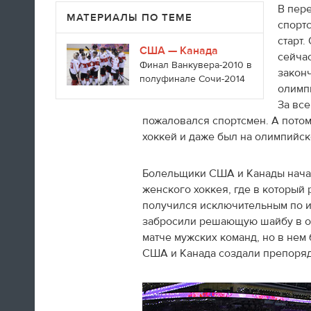
А если вы устали от соревнований за
В пере
МАТЕРИАЛЫ ПО ТЕМЕ
последние недели, то вот
текст
про
спорт
неспортивные итоги Олимпиады в
старт.
Сочи.
США — Канада
сейчас
Финал Ванкувера-2010 в
законч
полуфинале Сочи-2014
олимп
09:33
За все
Третьяк сказал, что Олега Знарока в
сборной России не будет.
пожаловался спортсмен. А потом
хоккей и даже был на олимпийс
09:13
Болельщики США и Канады начал
женского хоккея, где в который
получился исключительным по ин
забросили решающую шайбу в ове
матче мужских команд, но в нем
США и Канада создали препоря
Салют после церемонии закрытия