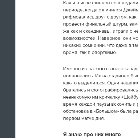
Как и в игре финнов со шведами
Олимпийских игр. Все очень красиво.
периоде, когда отличился Джей
рифмовались друг с другом: как
09:05
провести финальный штурм, зам
Доброе утро, дорогие читатели!
же как и скандинавы, играли с 
«Лента.ру» продолжает вести
возможностей. Наверное, они мо
олимпийскую хронику, хотя
никаких сомнений, что даже в т
соревнования уже закончены и
время, так в овертайме.
медали разыграны. Но все это не
означает, что в Сочи сегодня ничего
происходить не будет.
Именно из-за этого запаса кана
волновались. Их на стадионе бы
как-то выделиться. Одни нацепи
братались и фотографировались
ЧИТАТЬ ЦЕЛИКОМ
незнакомую им кричалку «Шайбу,
время каждой паузы вскочить и 
обстановка в «Большом» была ра
первом матче дня.
Я знаю про них много