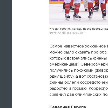
Игроки сборной Канады после победы на
Швед Эрик Карлссон (символическая
Фото: Andrej Isakovic / AFP
сборная хоккейного турнира) на пути из
Сочи в Оттаву
Самое известное хоккейное 
можно было сказать про оба
16:29
которых встречались финны с
Нет сил
американцами. Североамери
получились похожими (фавор
Юлия Липницкая
одну шайбу), а вот обстанов
финны болели сосредоточенн
15:26
радостно и громко. Корреспо
сравнил два олимпийских по
Северная Европа