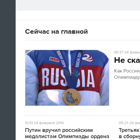
Сейчас на главной
00:37
24 февра
Не ска
Как Росси
Олимпиад
10:51
24 февраля 2014
09:23
24 фе
Путин вручил российским
Третьяк
медалистам Олимпиады ордена
в сборн