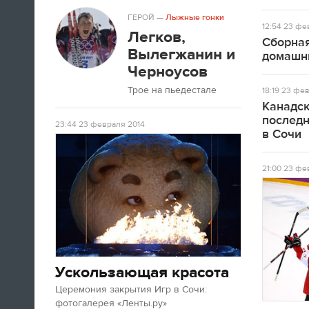
ГЕРОЙ
—
Лыжные гонки
12:54
23 фев
Легков,
Сборная
Вылегжанин и
домашн
Черноусов
Трое на пьедестале
18:19
23 фев
Канадск
послед
23:44
23 февраля 2014
в Сочи
21:00
23 фев
Ускользающая красота
Церемония закрытия Игр в Сочи:
фотогалерея «Ленты.ру»