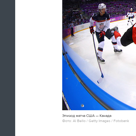
Олимпиады в Сочи
09:09
После просмотра галереи почитайте
наш
итоговый текст
про то, как
российские спортсмены взяли да и
выиграли домашнюю Олимпиаду.
«По сравнению с Играми в Ванкувере
наша команда выиграла в два раза
больше медалей. В четыре раза
больше, если считать только
золотые. Провела свою лучшую
Олимпиаду в истории и подарила
осязаемую надежду на то, что еще
через четыре года у нас будут новые
звезды и новые победы».
Эпизод матча США — Канада
09:06
Фото: Al Bello / Getty Images / Fotobank
Наша галерея
поможет вам освежить
в память церемонию закрытия