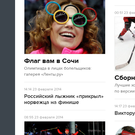
00:51
23 фев
Флаг вам в Сочи
Олимпиада в лицах болельщиков:
галерея «Ленты.ру»
Сборн
Лучшие х
14:14
23 февраля 2014
по версии
Российский лыжник «прикрыл»
норвежца на финише
14:17
23 фев
Виктору
08:55
23 февраля 2014