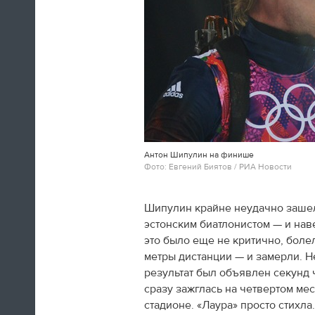
Антон Шипулин на финише
Фото: Евгений Биятов / РИА Новости
Шипулин крайне неудачно зашел
эстонским биатлонистом — и нав
это было еще не критично, бол
метры дистанции — и замерли. Не
результат был объявлен секунд
сразу зажглась на четвертом ме
стадионе. «Лаура» просто стихла