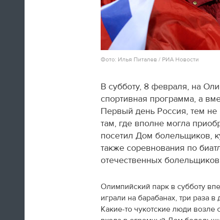
Фото: Илья Питалев / РИА Новости
Швед Эрик Карлссон (символическая
сборная хоккейного турнира) на пути из
Сочи в Оттаву
В субботу, 8 февраля, на О
спортивная программа, а вме
16:29
Первый день Россия, тем не
там, где вполне могла приоб
Нет сил
посетил Дом болельщиков, к
также соревнования по биат
Юлия Липницкая
отечественных болельщиков
15:26
Олимпийский парк в субботу вп
играли на барабанах, три раза 
Какие-то чукотские люди возле 