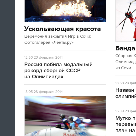
Ускользающая красота
Церемония закрытия Игр в Сочи:
фотогалерея «Ленты.ру»
Банда
Сборная 
12:50
23 февраля 2014
Олимпиаду
Россия побила медальный
из Сочи
рекорд сборной СССР
на Олимпиадах
18:58
23 фев
Назван 
18:05
23 февраля 2014
олимпий
16:39
23 фев
Мутко п
перевы
план на