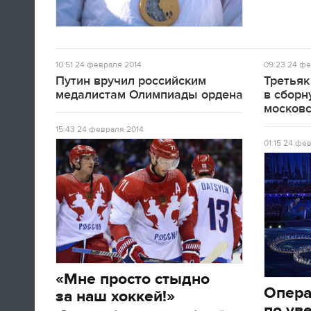
10:51
24 февраля 2014
09:23
24 фе
Путин вручил российским
Третьяк
медалистам Олимпиады ордена
в сборн
московс
15:43
24 февраля 2014
01:15
24 фев
«Мне просто стыдно
Опер
за наш хоккей!»
по ув