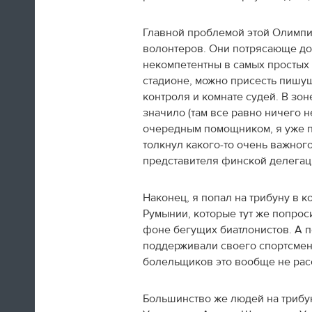
Олимпийских игр. Все очень красиво.
Главной проблемой этой Олимпиа
волонтеров. Они потрясающе до
09:05
некомпетентны в самых простых в
Доброе утро, дорогие читатели!
стадионе, можно присесть пишущ
«Лента.ру» продолжает вести
олимпийскую хронику, хотя
контроля и комнате судей. В зон
соревнования уже закончены и
значило (там все равно ничего н
медали разыграны. Но все это не
очередным помощником, я уже п
означает, что в Сочи сегодня ничего
толкнул какого-то очень важно
происходить не будет.
представителя финской делегац
Наконец, я попал на трибуну в
ЧИТАТЬ ЦЕЛИКОМ
Румынии, которые тут же попрос
фоне бегущих биатлонистов. А по
поддерживали своего спортсмена
болельщиков это вообще не рас
Большинство же людей на трибун