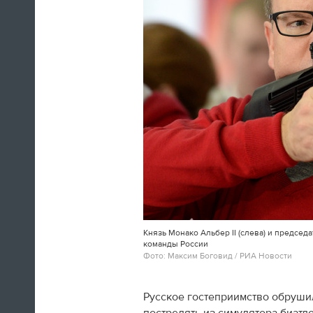
12:17
Результаты нашей национальной
сборной команды в Сочи
доказывают, что трудный период
в истории отечественного
спорта остается позади, что все,
что сделано, вложено в
последние годы в спорт не
напрасно.
Владимир Путин
11:02
Князь Монако Альбер II (слева) и предсе
Тем временем, в Сочи прошло
команды России
вручение госнаград российским
Фото: Максим Боговид / РИА Новости
медалистам Олимпиады. Так, Виктор
Ан и Виктор Уайлд удостоены ордена
«За заслуги перед Отечеством» IV
Русское гостеприимство обрушил
степени.