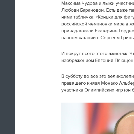
Максима Чудова и лыжи участни
Любови Барановой. Есть даже та
ними табличка: «Коньки для фиг
российской чемпионки мира в ж
принадлежали Екатерине Гордее
парном катании с Сергеем Грин
Итальянская фигуристка Валентина
Маркеи, много писавшая в
твиттер
всю
Олимпиаду, прощается с Сочи изнутри
И вокруг всего этого ажиотаж. 
кольца
изображением Евгения Плющенко
12:25
В субботу во все это великоле
правящего князя Монако Альбера
"Ключ взял? Командировочное
участника Олимпийских игр (он б
не забыл? Ну, давай, обнимемся".
Вели тут с Поливановым
семейную жизнь практически
Наш олимпийский спецкор
Андрей Козенко