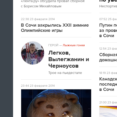
«Лента.ру» обсудила провал сборной
с Борисом Михайловым
Неспорти
22:38
23 февраля 2014
07:52
25 фе
В Сочи закрылись XXII зимние
Путин п
Олимпийские игры
за про
в Сочи
ГЕРОЙ
—
Лыжные гонки
12:54
23 фев
Легков,
Сборная
Вылегжанин и
домашн
Черноусов
Трое на пьедестале
18:19
23 фев
Канадск
послед
23:44
23 февраля 2014
в Сочи
21:00
23 фев