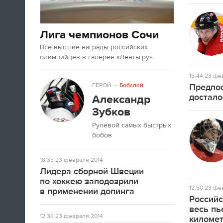
Лига чемпионов Сочи
Все высшие награды российских
олимпийцев в галерее «Ленты.ру»
15:44
23 фев
ГЕРОЙ
—
Бобслей
Предпос
достало
Александр
Зубков
Рулевой самых быстрых
бобов
18:35
23 февраля 2014
Лидера сборной Швеции
по хоккею заподозрили
12:50
23 фев
в применении допинга
Российс
весь пь
12:38
23 февраля 2014
киломе