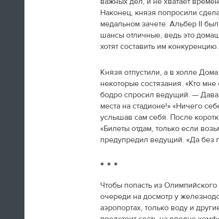
важных дел, и не хватает врем
А если вы устали от соревнований за
Наконец, князя попросили сдела
последние недели, то вот
текст
про
медальном зачете. Альбер II бы
неспортивные итоги Олимпиады в
Сочи.
шансы отличные, ведь это дома
хотят составить им конкуренцию.
09:33
Князя отпустили, а в холле До
Третьяк сказал, что Олега Знарока в
некоторые состязания. «Кто мне
сборной России не будет.
бодро спросил ведущий. — Дава
места на стадионе!» «Ничего себ
09:13
услышав сам себя. После коротк
«Билеты отдам, только если возь
предупредил ведущий. «Да без 
* * *
Чтобы попасть из Олимпийского п
очереди на досмотр у железнодо
аэропортах, только воду и друг
Салют после церемонии закрытия