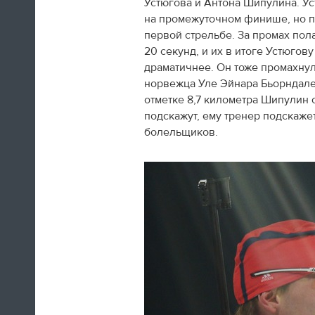
Устюгова и Антона Шипулина. Ус
на промежуточном финише, но по
первой стрельбе. За промах пол
20 секунд, и их в итоге Устюго
драматичнее. Он тоже промахнулс
норвежца Уле Эйнара Бьорндален
отметке 8,7 километра Шипулин о
подскажут, ему тренер подскажет
болельщиков.