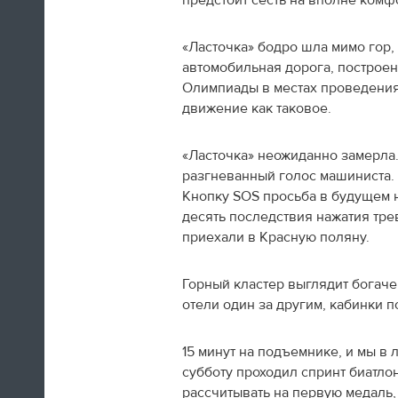
предстоит сесть на вполне комф
Олимпиады в Сочи
«Ласточка» бодро шла мимо гор, 
09:09
автомобильная дорога, построен
После просмотра галереи почитайте
Олимпиады в местах проведения
наш
итоговый текст
про то, как
движение как таковое.
российские спортсмены взяли да и
выиграли домашнюю Олимпиаду.
«Ласточка» неожиданно замерла
«По сравнению с Играми в Ванкувере
разгневанный голос машиниста. 
наша команда выиграла в два раза
больше медалей. В четыре раза
Кнопку SOS просьба в будущем н
больше, если считать только
десять последствия нажатия тр
золотые. Провела свою лучшую
приехали в Красную поляну.
Олимпиаду в истории и подарила
осязаемую надежду на то, что еще
через четыре года у нас будут новые
Горный кластер выглядит богач
звезды и новые победы».
отели один за другим, кабинки п
15 минут на подъемнике, и мы в
09:06
субботу проходил спринт биатлон
Наша галерея
поможет вам освежить
рассчитывать на первую медаль
в память церемонию закрытия